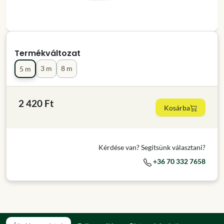
Termékváltozat
3 m
8 m
5 m
2 420 Ft
Kosárba
Kérdése van? Segítsünk választani?
+36 70 332 7658