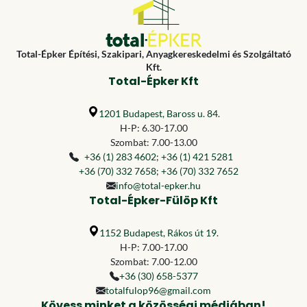
Total-Épker Építési, Szakipari, Anyagkereskedelmi és Szolgáltató
Kft.
Total-Épker Kft
1201 Budapest, Baross u. 84.
H-P: 6.30-17.00
Szombat: 7.00-13.00
+36 (1) 283 4602
;
+36 (1) 421 5281
+36 (70) 332 7658
;
+36 (70) 332 7652
info@total-epker.hu
Total-Épker-Fülöp Kft
1152 Budapest, Rákos út 19.
H-P: 7.00-17.00
Szombat: 7.00-12.00
+36 (30) 658-5377
totalfulop96@gmail.com
Kövess minket a közösségi médiában!