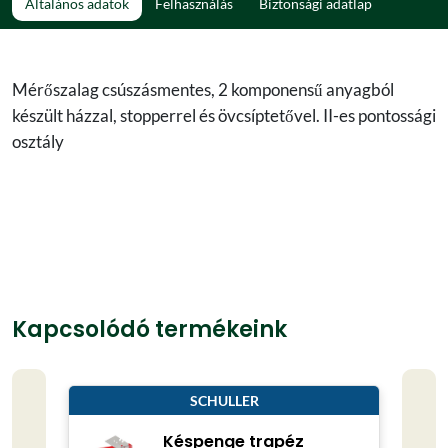
Általános adatok
Felhasználás
Biztonsági adatlap
Mérőszalag csúszásmentes, 2 komponensű anyagból
készült házzal, stopperrel és övcsíptetővel. II-es pontossági
osztály
Kapcsolódó termékeink
SCHULLER
Késpenge trapéz