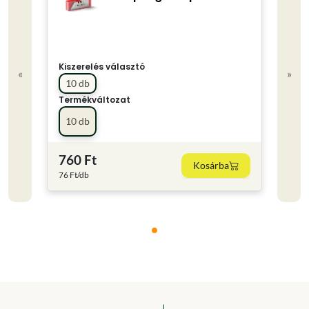
Kiszerelés választó
«
»
10 db
Termékváltozat
10 db
760 Ft
Kosárba
76 Ft/db