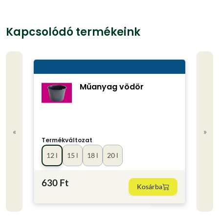
Kapcsolódó termékeink
Műanyag vödör
«
»
Termékváltozat
Term
12 l
15 l
18 l
20 l
műa
630 Ft
250
Kosárba