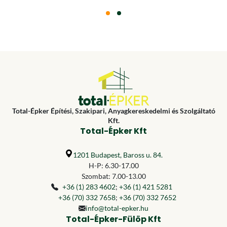
Total-Épker Építési, Szakipari, Anyagkereskedelmi és Szolgáltató
Kft.
Total-Épker Kft
1201 Budapest, Baross u. 84.
H-P: 6.30-17.00
Szombat: 7.00-13.00
+36 (1) 283 4602
;
+36 (1) 421 5281
+36 (70) 332 7658
;
+36 (70) 332 7652
info@total-epker.hu
Total-Épker-Fülöp Kft