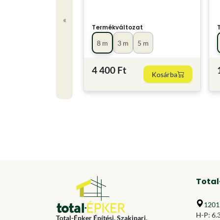
«
Termékváltozat
8 m
3 m
5 m
4 400 Ft
Kosárba
Total
1201 
H-P: 6.
Total-Épker Építési, Szakipari,