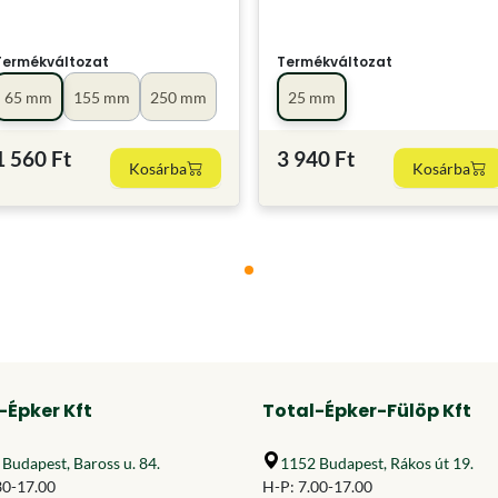
Termékváltozat
Termékváltozat
65 mm
155 mm
250 mm
25 mm
1 560 Ft
3 940 Ft
Kosárba
Kosárba
-Épker Kft
Total-Épker-Fülöp Kft
Budapest, Baross u. 84.
1152 Budapest, Rákos út 19.
30-17.00
H-P: 7.00-17.00