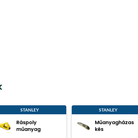
k
STANLEY
STANLEY
Ráspoly
Műanyagházas
műanyag
kés