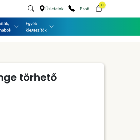
0
Üzleteink
Profil
ítők,
Egyéb
habok
kiegészítők
nge törhető