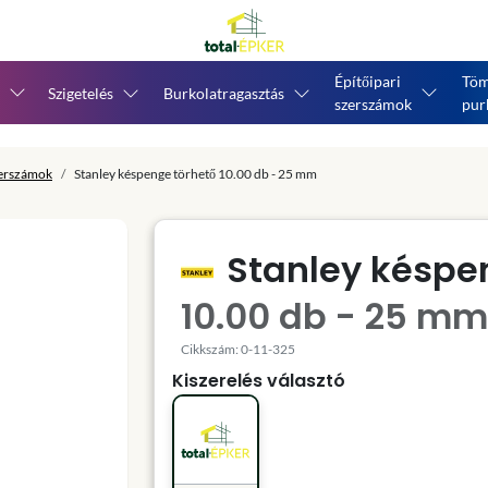
Építőipari
Töm
Szigetelés
Burkolatragasztás
szerszámok
pur
zerszámok
Stanley késpenge törhető 10.00 db - 25 mm
Stanley késpe
10.00 db - 25 mm
Cikkszám: 0-11-325
Kiszerelés választó