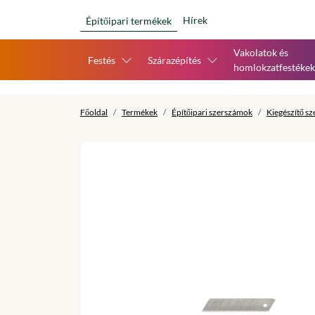
Hírek
Építőipari termékek
Vakolatok és
Festés
Szárazépítés
homlokzatfestékek
Főoldal
Termékek
Építőipari szerszámok
Kiegészítő s