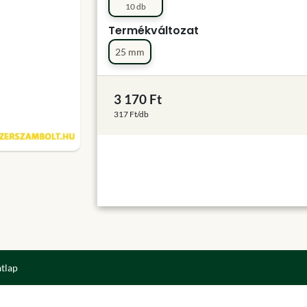
10 db
Termékváltozat
25 mm
3 170 Ft
317 Ft/db
atlap