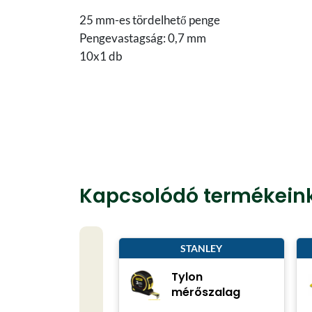
25 mm-es tördelhető penge
Pengevastagság: 0,7 mm
10x1 db
Kapcsolódó termékein
STANLEY
Tylon
mérőszalag