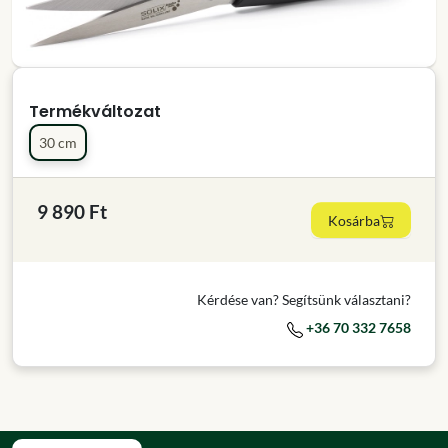
Termékváltozat
30 cm
9 890 Ft
Kosárba
Kérdése van? Segítsünk választani?
+36 70 332 7658