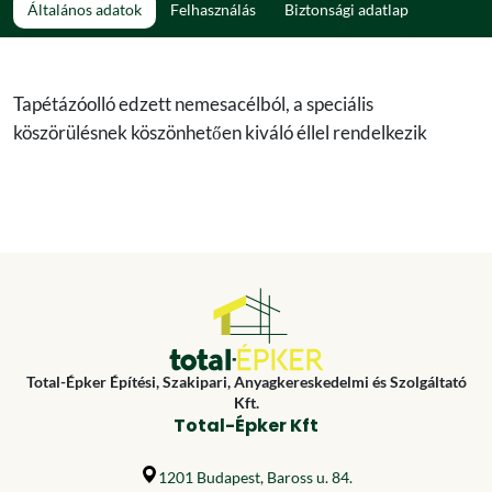
Általános adatok
Felhasználás
Biztonsági adatlap
Tapétázóolló edzett nemesacélból, a speciális
köszörülésnek köszönhetően kiváló éllel rendelkezik
Total-Épker Építési, Szakipari, Anyagkereskedelmi és Szolgáltató
Kft.
Total-Épker Kft
1201 Budapest, Baross u. 84.