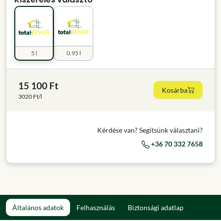
5 l
0.95 l
15 100 Ft
Kosárba
3020 Ft/l
Kérdése van? Segítsünk választani?
+36 70 332 7658
Általános adatok
Felhasználás
Biztonsági adatlap