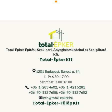
Total-Épker Építési, Szakipari, Anyagkereskedelmi és Szolgáltató
Kft.
Total-Épker Kft
1201 Budapest, Baross u. 84.
H-P: 6.30-17.00
Szombat: 7.00-13.00
+36 (1) 283 4602
;
+36 (1) 421 5281
+36 (70) 332 7658
;
+36 (70) 332 7652
info@total-epker.hu
Total-Épker-Fülöp Kft