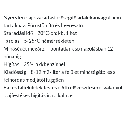
Nyers lenolaj, száradást elősegítő adalékanyagot nem
tartalmaz. Pórustömítő és beeresztő.
Száradási idő 20°C-on: kb. 1 hét
Tárolás 5-25°C hőmérsékleten
Minőségét megőrzi bontatlan csomagolásban 12
hónapig
Higítás 35% lakkbenzinnel
Kiadósság 8-12 m2/liter a felület minőségétol és a
felhordás módjától függően
Fa- és falfelületek festés előtti előkészítésére, valamint
olajfestékek hígítására alkalmas.