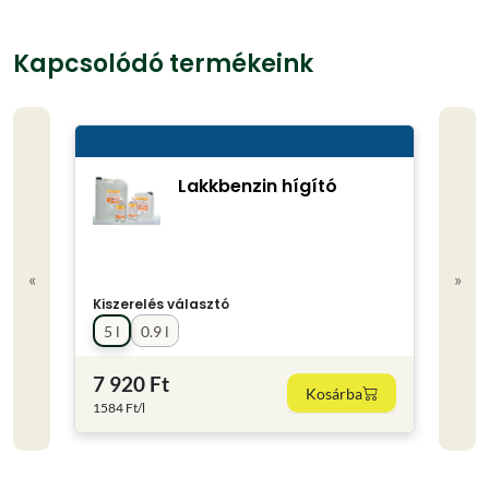
Kapcsolódó termékeink
Lakkbenzin hígító
«
»
Kiszerelés választó
5 l
0.9 l
7 920 Ft
Kosárba
1584 Ft/l