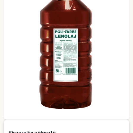
Kiszerelés választó