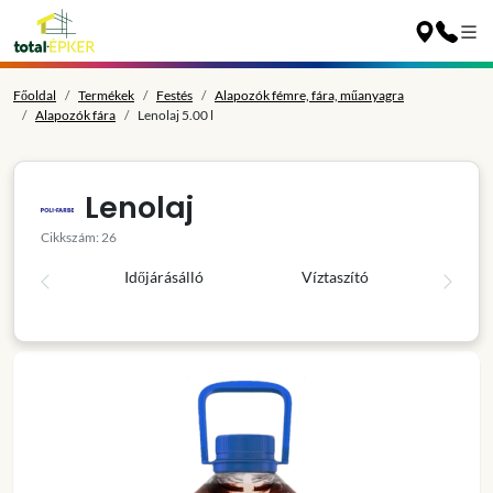
Főoldal
Termékek
Festés
Alapozók fémre, fára, műanyagra
Alapozók fára
Lenolaj 5.00 l
Lenolaj
Cikkszám: 26
Időjárásálló
Víztaszító