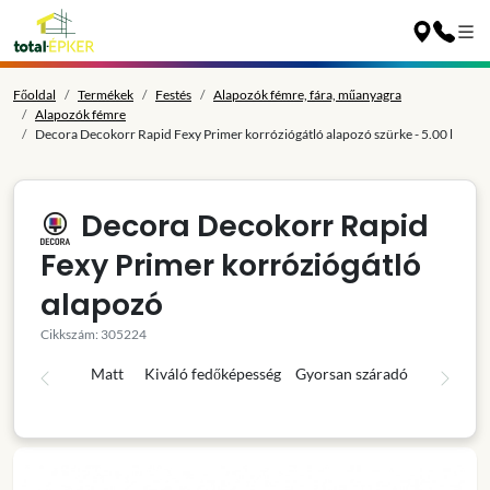
Főoldal
Termékek
Festés
Alapozók fémre, fára, műanyagra
Alapozók fémre
Decora Decokorr Rapid Fexy Primer korróziógátló alapozó szürke - 5.00 l
Decora Decokorr Rapid
Fexy Primer korróziógátló
alapozó
Cikkszám: 305224
Matt
Kiváló fedőképesség
Gyorsan száradó