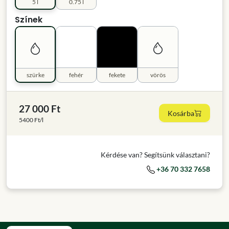
5 l
0.75 l
Színek
szürke
fehér
fekete
vörös
27 000 Ft
Kosárba
5400 Ft/l
Kérdése van? Segítsünk választani?
+36 70 332 7658