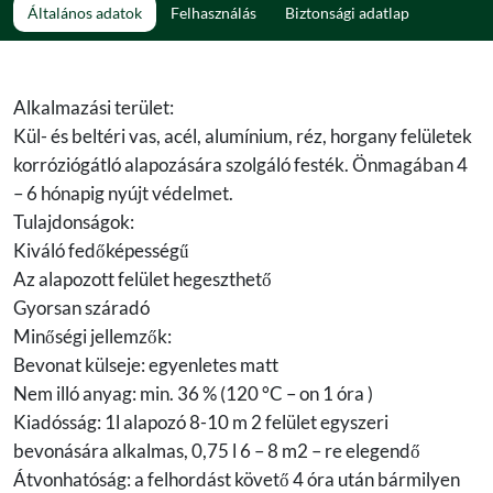
Általános adatok
Felhasználás
Biztonsági adatlap
Alkalmazási terület:
Kül- és beltéri vas, acél, alumínium, réz, horgany felületek
korróziógátló alapozására szolgáló festék. Önmagában 4
– 6 hónapig nyújt védelmet.
Tulajdonságok:
Kiváló fedőképességű
Az alapozott felület hegeszthető
Gyorsan száradó
Minőségi jellemzők:
Bevonat külseje: egyenletes matt
Nem illó anyag: min. 36 % (120 °C – on 1 óra )
Kiadósság: 1l alapozó 8-10 m 2 felület egyszeri
bevonására alkalmas, 0,75 l 6 – 8 m2 – re elegendő
Átvonhatóság: a felhordást követő 4 óra után bármilyen