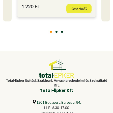
2 34
1 220 Ft
Kosárba
468 Ft
Total-Épker Építési, Szakipari, Anyagkereskedelmi és Szolgáltató
Kft.
Total-Épker Kft
1201 Budapest, Baross u. 84.
H-P: 6.30-17.00
Szombat: 7.00-13.00