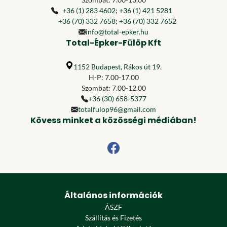
+36 (1) 283 4602
;
+36 (1) 421 5281
+36 (70) 332 7658
;
+36 (70) 332 7652
info@total-epker.hu
Total-Épker-Fülöp Kft
1152 Budapest, Rákos út 19.
H-P: 7.00-17.00
Szombat: 7.00-12.00
+36 (30) 658-5377
totalfulop96@gmail.com
Kövess minket a közösségi médiában!
Általános információk
ÁSZF
Szállítás és Fizetés