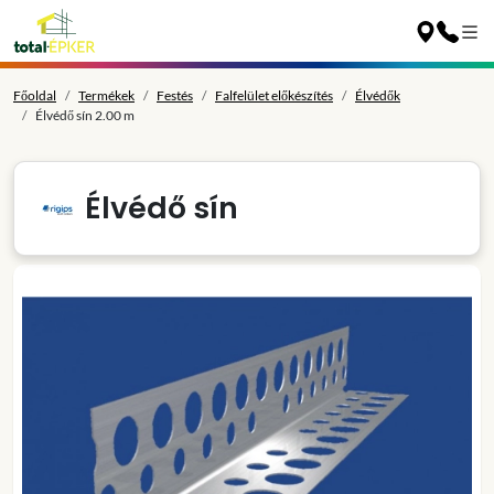
Főoldal
Termékek
Festés
Falfelület előkészítés
Élvédők
Élvédő sín 2.00 m
Élvédő sín