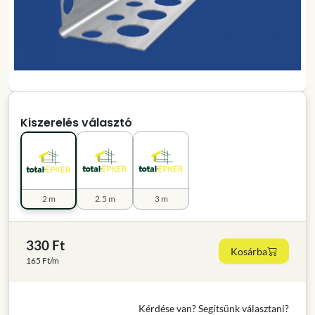
Kiszerelés választó
2 m
2.5 m
3 m
330 Ft
Kosárba
165 Ft/m
Kérdése van? Segítsünk választani?