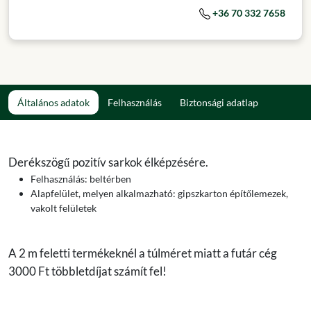
+36 70 332 7658
Általános adatok
Felhasználás
Biztonsági adatlap
Derékszögű pozitív sarkok élképzésére.
Felhasználás: beltérben
Alapfelület, melyen alkalmazható: gipszkarton építőlemezek,
vakolt felületek
A 2 m feletti termékeknél a túlméret miatt a futár cég
3000 Ft többletdíjat számít fel!