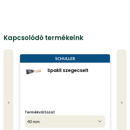
Kapcsolódó termékeink
SCHULLER
Spakli szegecselt
«
»
Termékváltozat
Kisze
40 mm
5 kg