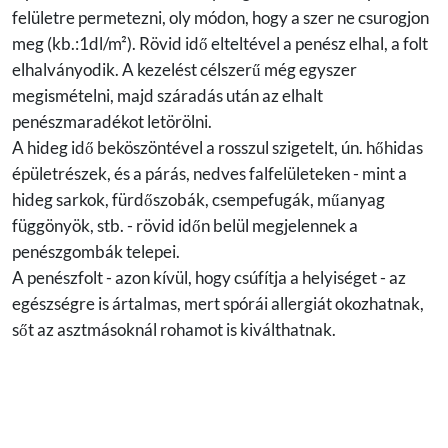
felületre permetezni, oly módon, hogy a szer ne csurogjon
meg (kb.:1dl/m²). Rövid idő elteltével a penész elhal, a folt
elhalványodik. A kezelést célszerű még egyszer
megismételni, majd száradás után az elhalt
penészmaradékot letörölni.
A hideg idő beköszöntével a rosszul szigetelt, ún. hőhidas
épületrészek, és a párás, nedves falfelületeken - mint a
hideg sarkok, fürdőszobák, csempefugák, műanyag
függönyök, stb. - rövid időn belül megjelennek a
penészgombák telepei.
A penészfolt - azon kívül, hogy csúfítja a helyiséget - az
egészségre is ártalmas, mert spórái allergiát okozhatnak,
sőt az asztmásoknál rohamot is kiválthatnak.