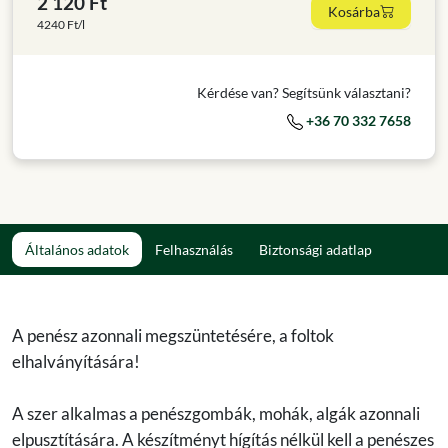
2 120 Ft
Kosárba
4240 Ft/l
Kérdése van? Segítsünk választani?
+36 70 332 7658
Általános adatok
Felhasználás
Biztonsági adatlap
A penész azonnali megszüntetésére, a foltok
elhalványítására!
A szer alkalmas a penészgombák, mohák, algák azonnali
elpusztítására. A készítményt hígítás nélkül kell a penészes