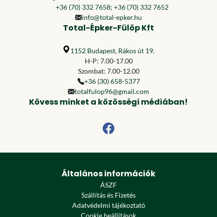
+36 (70) 332 7658
;
+36 (70) 332 7652
info@total-epker.hu
Total-Épker-Fülöp Kft
1152 Budapest, Rákos út 19.
H-P: 7.00-17.00
Szombat: 7.00-12.00
+36 (30) 658-5377
totalfulop96@gmail.com
Kövess minket a közösségi médiában!
Általános információk
ÁSZF
Szállítás és Fizetés
Adatvédelmi tájékoztató
Cookie beállítások