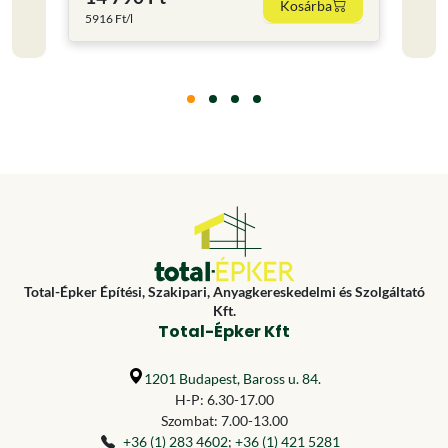
Kosárba
5916 Ft/l
3116 F
Total-Épker Építési, Szakipari, Anyagkereskedelmi és Szolgáltató
Kft.
Total-Épker Kft
1201 Budapest, Baross u. 84.
H-P: 6.30-17.00
Szombat: 7.00-13.00
+36 (1) 283 4602
;
+36 (1) 421 5281