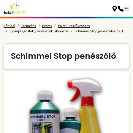
Főoldal
Termékek
Festés
Falfelület előkészítés
Falimpregnálók, penészölők, alapozók
Schimmel Stop penészölő 0.50 l
Schimmel Stop penészölő