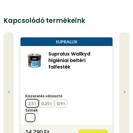
Kapcsolódó termékeink
SUPRALUX
Supralux Wallkyd
higiéniai beltéri
falfesték
«
»
Kisze
Kiszerelés választó
2.5 
2.5 l
0.25 l
0.9 l
Színe
Színek
14 790 Ft
7 79