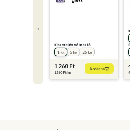
glett
«
Kiszerelés választó
1 kg
5 kg
25 kg
1 260 Ft
Kosárba
1260 Ft/kg
4