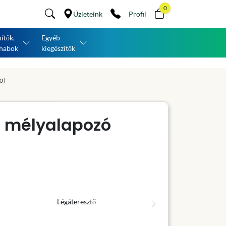
0
Üzleteink
Profil
ítők,
Egyéb
habok
kiegészítők
 l
l mélyalapozó
Légáteresztő