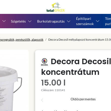
Építőipari
Töm
Szigetelés
Burkolatragasztás
szerszámok
pur
mpregnálók, penészölők, alapozók
Decora Decosil mélyalapozó koncentrátum 15.00
Decora Decosi
koncentrátum
15.00 l
Cikkszám: 110141
Oldószermentes