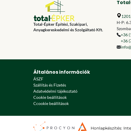
Total
1201 
H-P: 6.
Total-Épker Építési, Szakipari,
Szombat
Anyagkereskedelmi és Szolgáltató Kft.
+36 (
+36 (
info@
Általános információk
ÁSZF
Szállítás és Fizetés
Adatvédelmi tájékoztató
Cookie beállítások
Ccookie beállítások
Honlapkészítés
:
Int