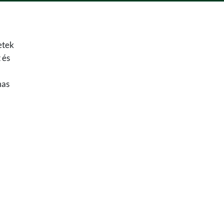
etek
 és
mas