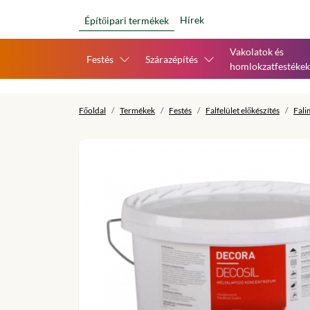
Hírek
Építőipari termékek
Vakolatok és
Festés
Szárazépítés
homlokzatfestékek
Főoldal
Termékek
Festés
Falfelület előkészítés
Fali