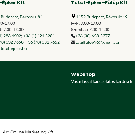
-Épker Kft
Total-Épker-Fülöp Kft
Budapest, Baross u. 84.
1152 Budapest, Rákos út 19.
30-17.00
H-P: 7.00-17.00
: 7.00-13.00
Szombat: 7.00-12.00
1) 283 4602
;
+36 (1) 421 5281
+36 (30) 658-5377
70) 332 7658
;
+36 (70) 332 7652
totalfulop96@gmail.com
total-epker.hu
Webshop
Vásárlással kapcsolatos kérdések
eliArt Online Marketing Kft.