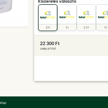
Kiszerelés választó
15 l
1 l
2.5 l
5 l
22 300 Ft
1486.67 Ft/l
atlap