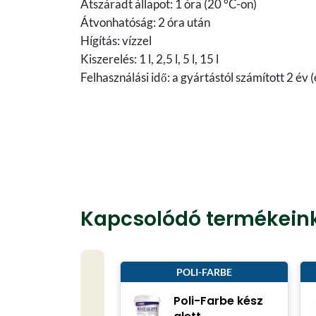
Átszáradt állapot: 1 óra (20 °C-on)
Átvonhatóság: 2 óra után
Hígítás: vízzel
Kiszerelés: 1 l, 2,5 l, 5 l, 15 l
Felhasználási idő: a gyártástól számított 2 év
Kapcsolódó termékein
POLI-FARBE
Poli-Farbe kész