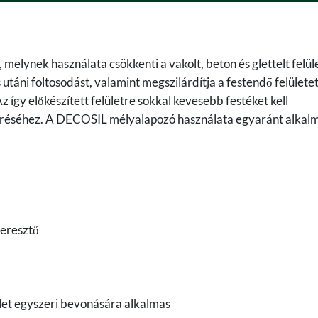
 melynek használata csökkenti a vakolt, beton és glettelt felül
utáni foltosodást, valamint megszilárdítja a festendő felületet
z így előkészített felületre sokkal kevesebb festéket kell
eléréséhez. A DECOSIL mélyalapozó használata egyaránt alkal
teresztő
ület egyszeri bevonására alkalmas