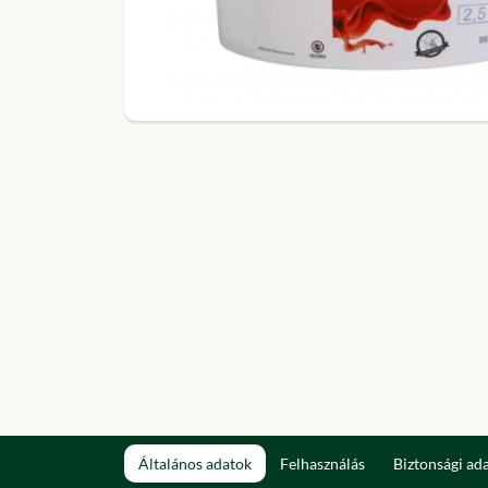
Általános adatok
Felhasználás
Biztonsági ad