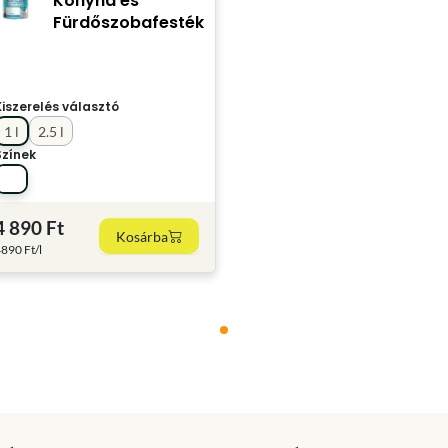
Konyha és
Fürdőszobafesték
Kiszerelés választó
1 l
2.5 l
Színek
4 890 Ft
Kosárba
890 Ft/l