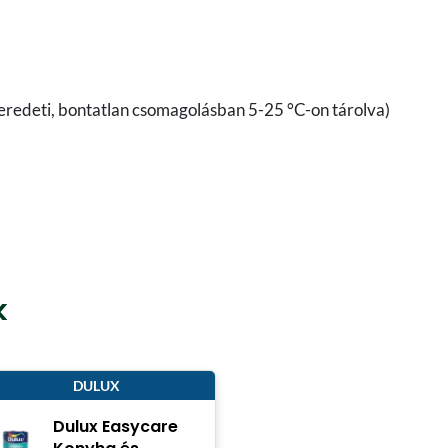
 (eredeti, bontatlan csomagolásban 5-25 °C-on tárolva)
k
DULUX
Dulux Easycare