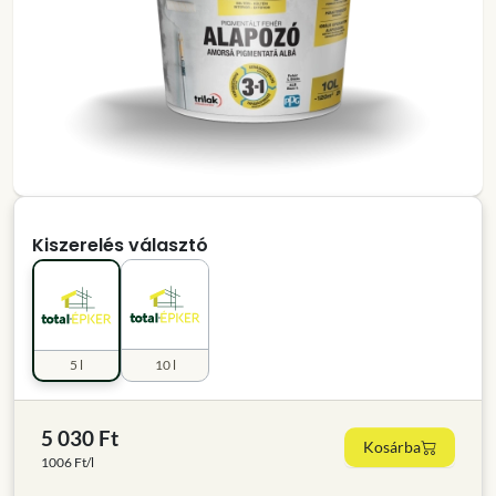
Kiszerelés választó
5 l
10 l
5 030 Ft
Kosárba
1006 Ft/l