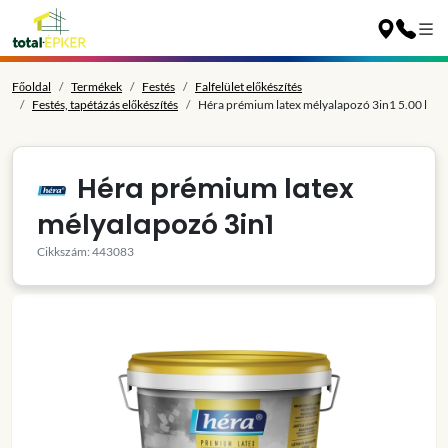
Főoldal
Termékek
Festés
Falfelület előkészítés
Festés, tapétázás előkészítés
Héra prémium latex mélyalapozó 3in1 5.00 l
Héra prémium latex
mélyalapozó 3in1
Cikkszám: 443083