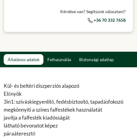
Kérdése van? Segítsünk választani?
+36 70 332 7658
Általános adatok
Felhasználás
Biztonsági adatlap
Kül- és beltéri diszperziós alapozó
Előnyök
3in1: szíváskiegyenlítő, fedésbiztosító, tapadásfokozó
megkönnyíti a színes falfestékek használatát
javítja a falfesték kiadósságát
látható bevonatot képez
páraáteresztő