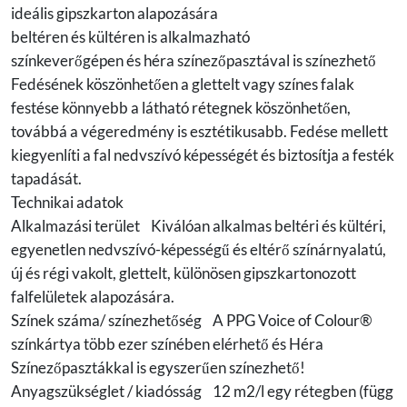
ideális gipszkarton alapozására
beltéren és kültéren is alkalmazható
színkeverőgépen és héra színezőpasztával is színezhető
Fedésének köszönhetően a glettelt vagy színes falak
festése könnyebb a látható rétegnek köszönhetően,
továbbá a végeredmény is esztétikusabb. Fedése mellett
kiegyenlíti a fal nedvszívó képességét és biztosítja a festék
tapadását.
Technikai adatok
Alkalmazási terület Kiválóan alkalmas beltéri és kültéri,
egyenetlen nedvszívó-képességű és eltérő színárnyalatú,
új és régi vakolt, glettelt, különösen gipszkartonozott
falfelületek alapozására.
Színek száma/ színezhetőség A PPG Voice of Colour®
színkártya több ezer színében elérhető és Héra
Színezőpasztákkal is egyszerűen színezhető!
Anyagszükséglet / kiadósság 12 m2/l egy rétegben (függ