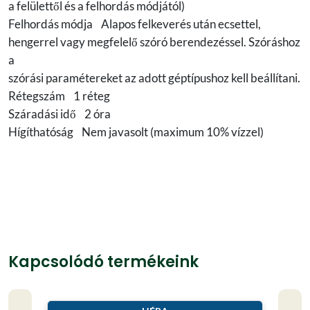
a felülettől és a felhordás módjától)
Felhordás módja Alapos felkeverés után ecsettel,
hengerrel vagy megfelelő szóró berendezéssel. Szóráshoz
a
szórási paramétereket az adott géptípushoz kell beállítani.
Rétegszám 1 réteg
Száradási idő 2 óra
Hígíthatóság Nem javasolt (maximum 10% vízzel)
Kapcsolódó termékeink