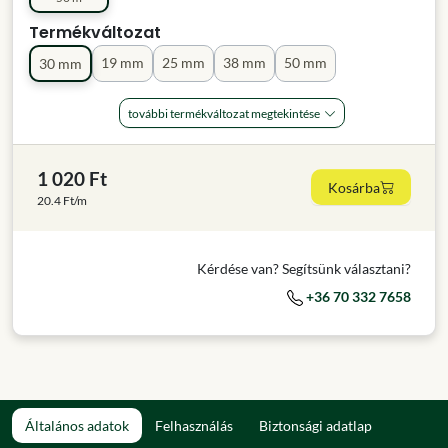
Termékváltozat
19 mm
25 mm
38 mm
50 mm
30 mm
további termékváltozat megtekintése
1 020 Ft
Kosárba
20.4 Ft/m
Kérdése van? Segítsünk választani?
+36 70 332 7658
Általános adatok
Felhasználás
Biztonsági adatlap