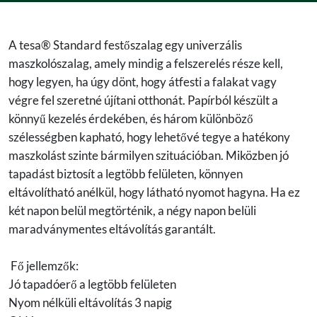
A tesa® Standard festőszalag egy univerzális
maszkolószalag, amely mindig a felszerelés része kell,
hogy legyen, ha úgy dönt, hogy átfesti a falakat vagy
végre fel szeretné újítani otthonát. Papírból készült a
könnyű kezelés érdekében, és három különböző
szélességben kapható, hogy lehetővé tegye a hatékony
maszkolást szinte bármilyen szituációban. Miközben jó
tapadást biztosít a legtöbb felületen, könnyen
eltávolítható anélkül, hogy látható nyomot hagyna. Ha ez
két napon belül megtörténik, a négy napon belüli
maradványmentes eltávolítás garantált.
Fő jellemzők:
Jó tapadóerő a legtöbb felületen
Nyom nélküli eltávolítás 3 napig