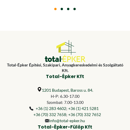
Total-Épker Építési, Szakipari, Anyagkereskedelmi és Szolgáltató
Kft.
Total-Épker Kft
1201 Budapest, Baross u. 84.
H-P: 6.30-17.00
Szombat: 7.00-13.00
+36 (1) 283 4602
;
+36 (1) 421 5281
+36 (70) 332 7658
;
+36 (70) 332 7652
info@total-epker.hu
Total-Épker-Fülöp Kft