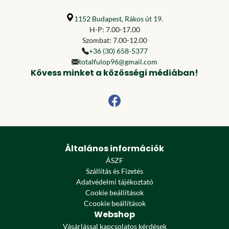
1152 Budapest, Rákos út 19.
H-P: 7.00-17.00
Szombat: 7.00-12.00
+36 (30) 658-5377
totalfulop96@gmail.com
Kövess minket a közösségi médiában!
Általános információk
ÁSZF
Szállítás és Fizetés
Adatvédelmi tájékoztató
Cookie beállítások
Ccookie beállítások
Webshop
Vásárlással kapcsolatos kérdések