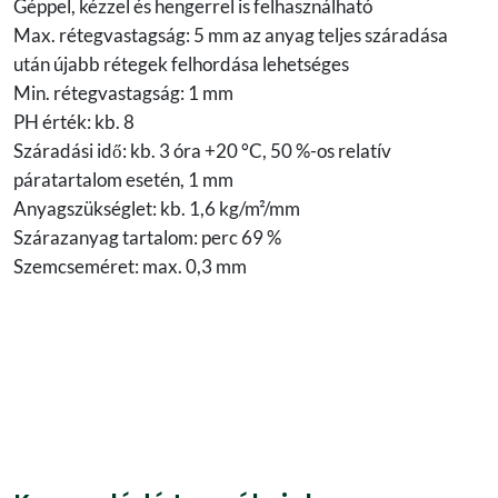
Géppel, kézzel és hengerrel is felhasználható
Max. rétegvastagság: 5 mm az anyag teljes száradása
után újabb rétegek felhordása lehetséges
Min. rétegvastagság: 1 mm
PH érték: kb. 8
Száradási idő: kb. 3 óra +20 °C, 50 %-os relatív
páratartalom esetén, 1 mm
Anyagszükséglet: kb. 1,6 kg/m²/mm
Szárazanyag tartalom: perc 69 %
Szemcseméret: max. 0,3 mm