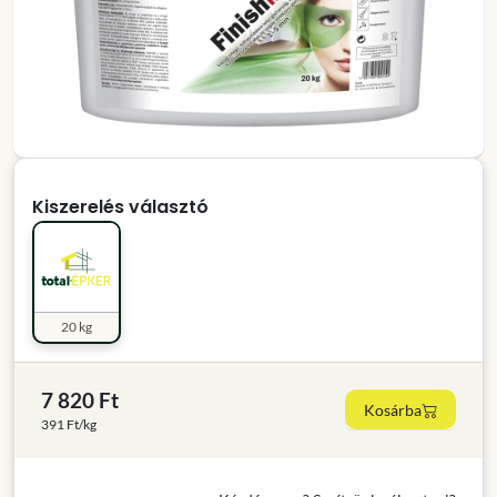
Kiszerelés választó
20 kg
7 820 Ft
Kosárba
391 Ft/kg