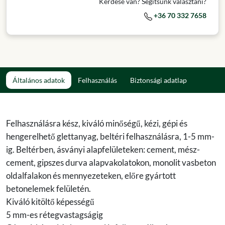
Kérdése van? Segítsünk választani?
+36 70 332 7658
Általános adatok
Felhasználás
Biztonsági adatlap
Felhasználásra kész, kiváló minőségű, kézi, gépi és
hengerelhető glettanyag, beltéri felhasználásra, 1-5 mm-
ig. Beltérben, ásványi alapfelületeken: cement, mész-
cement, gipszes durva alapvakolatokon, monolit vasbeton
oldalfalakon és mennyezeteken, előre gyártott
betonelemek felületén.
Kiváló kitöltő képességű
5 mm-es rétegvastagságig