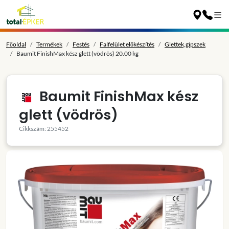
Főoldal
Termékek
Festés
Falfelület előkészítés
Glettek,gipszek
Baumit FinishMax kész glett (vödrös) 20.00 kg
Baumit FinishMax kész
glett (vödrös)
Cikkszám: 255452