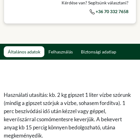
Kérdése van? Segítsünk választani?
+36 70 332 7658
Általános adatok
Felhasználás
Biztonsági adatlap
Használati utasítás: kb. 2 kg gipszet 1 liter vízbe szórunk
(mindig a gipszet szórjuk a vízbe, sohasem fordítva). 1
perc beszívódási idő után kézzel vagy géppel,
keverőszárral csomómentesre keverjük. A bekevert
anyag kb 15 percig könnyen bedolgozható, utána
megkeményedik.