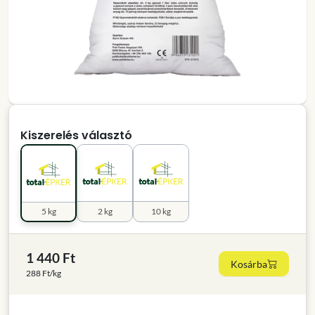
Kiszerelés választó
5 kg
2 kg
10 kg
1 440 Ft
Kosárba
288 Ft/kg