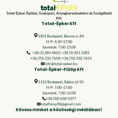
Total-Épker Építési, Szakipari, Anyagkereskedelmi és Szolgáltató
Kft.
Total-Épker Kft
1201 Budapest, Baross u. 84.
H-P: 6.30-17.00
Szombat: 7.00-13.00
+36 (1) 283 4602
;
+36 (1) 421 5281
+36 (70) 332 7658
;
+36 (70) 332 7652
info@total-epker.hu
Total-Épker-Fülöp Kft
1152 Budapest, Rákos út 19.
H-P: 7.00-17.00
Szombat: 7.00-12.00
+36 (30) 658-5377
totalfulop96@gmail.com
Kövess minket a közösségi médiában!