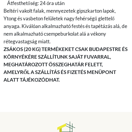
Átfesthetőség: 24 óra után
Beltéri vakolt falak, mennyezetek gipszkarton lapok,
Ytong és vasbeton felületek nagy fehérségű glettelő
anyaga. Kiválóan alkalmazható festés és tapétázás alá, de
nem alkalmazható csempeburkolat alá a vékony
rétegvastagság miatt.
ZSÁKOS (20 KG) TERMÉKEKET CSAK BUDAPESTRE ÉS
KÖRNYÉKÉRE SZÁLLÍTUNK SAJÁT FUVARRAL,
MEGHATÁROZOTT ÖSSZEGHATÁR FELETT,
AMELYRŐL A SZÁLLÍTÁS ÉS FIZETÉS MENÜPONT
ALATT TÁJÉKOZÓDHAT.