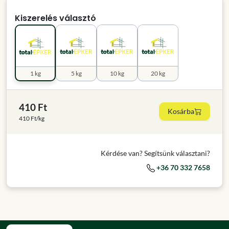
Kiszerelés választó
1 kg
5 kg
10 kg
20 kg
410 Ft
Kosárba
410 Ft/kg
Kérdése van? Segítsünk választani?
+36 70 332 7658