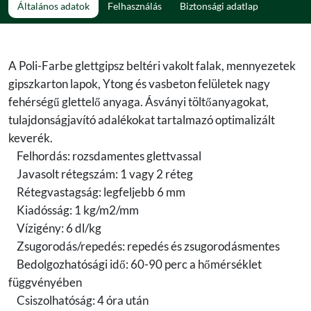
Általános adatok
Felhasználás
Biztonsági adatlap
A Poli-Farbe glettgipsz beltéri vakolt falak, mennyezetek
gipszkarton lapok, Ytong és vasbeton felületek nagy
fehérségű glettelő anyaga. Ásványi töltőanyagokat,
tulajdonságjavító adalékokat tartalmazó optimalizált
keverék.
Felhordás: rozsdamentes glettvassal
Javasolt rétegszám: 1 vagy 2 réteg
Rétegvastagság: legfeljebb 6 mm
Kiadósság: 1 kg/m2/mm
Vízigény: 6 dl/kg
Zsugorodás/repedés: repedés és zsugorodásmentes
Bedolgozhatósági idő: 60-90 perc a hőmérséklet
függvényében
Csiszolhatóság: 4 óra után