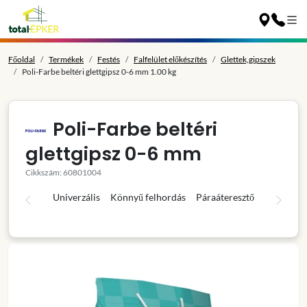
Főoldal
Termékek
Festés
Falfelület előkészítés
Glettek,gipszek
Poli-Farbe beltéri glettgipsz 0-6 mm 1.00 kg
Poli-Farbe beltéri
glettgipsz 0-6 mm
Cikkszám: 60801004
Univerzális
Könnyű felhordás
Páraáteresztő