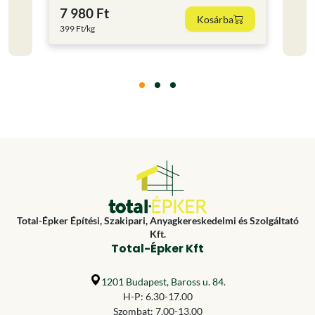
7 980 Ft
6 98
Kosárba
399 Ft/kg
349 Ft
Total-Épker Építési, Szakipari, Anyagkereskedelmi és Szolgáltató
Kft.
Total-Épker Kft
1201 Budapest, Baross u. 84.
H-P: 6.30-17.00
Szombat: 7.00-13.00