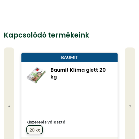
Kapcsolódó termékeink
BAUMIT
Baumit Klíma glett 20
kg
«
»
Kiszerelés választó
Kisze
20 kg
20 