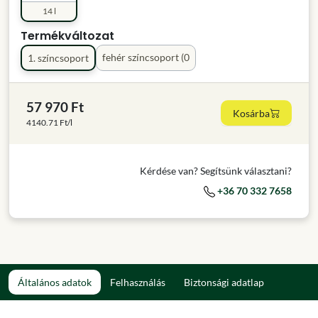
14 l
Termékváltozat
fehér színcsoport (0
1. színcsoport
57 970 Ft
Kosárba
4140.71 Ft/l
Kérdése van? Segítsünk választani?
+36 70 332 7658
Általános adatok
Felhasználás
Biztonsági adatlap