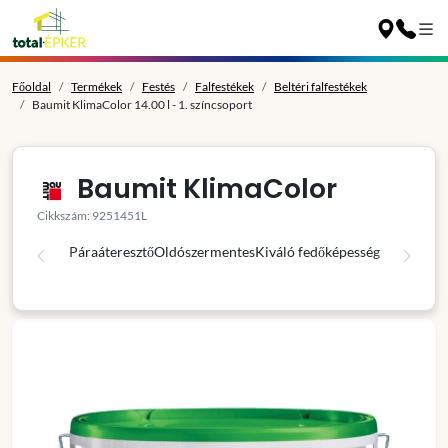
Főoldal
Termékek
Festés
Falfestékek
Beltéri falfestékek
Baumit KlimaColor 14.00 l - 1. színcsoport
Baumit KlimaColor
Cikkszám: 9251451L
Páraáteresztő
Oldószermentes
Kiváló fedőképesség