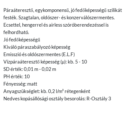
Páraáteresztő, egykomponensű, jó fedőképességű szilikát
festék. Szagtalan, oldószer- és konzerválószermentes.
Ecsettel, hengerrel és airless szóróberendezéssel is
felhordható.
Jó fedőképességű
Kiváló páraszabályozó képesség
Emisszió és oldószermentes (E.L.F)
Vízpáraáteresztő képesség (µ): kb. 5 - 10
SD érték: 0,01 m - 0,02 m
PH érték: 10
Fényesség: matt
Anyagszükséglet: kb. 0,2 l/m² rétegenként
Nedves kopásállósági osztály besorolás: R-Osztály 3