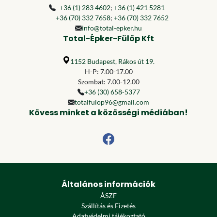
+36 (1) 283 4602
;
+36 (1) 421 5281
+36 (70) 332 7658
;
+36 (70) 332 7652
info@total-epker.hu
Total-Épker-Fülöp Kft
1152 Budapest, Rákos út 19.
H-P: 7.00-17.00
Szombat: 7.00-12.00
+36 (30) 658-5377
totalfulop96@gmail.com
Kövess minket a közösségi médiában!
Általános információk
ÁSZF
Szállítás és Fizetés
Adatvédelmi tájékoztató