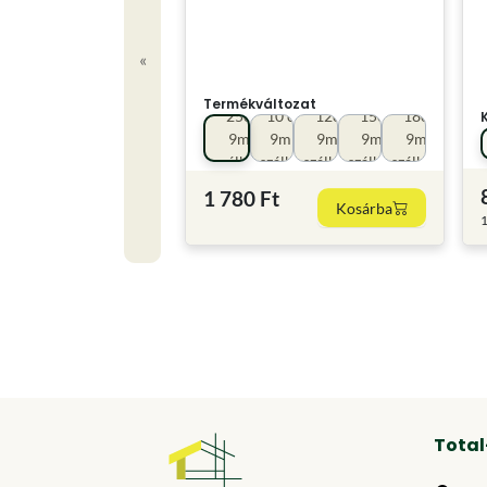
«
Termékváltozat
25cm
10 cm
12cm
15cm
18cm
9mm
9mm
9mm
9mm
9mm
szálhossz
szálhoss
szálhossz
szálhossz
szálhossz
1 780 Ft
Kosárba
1
Total