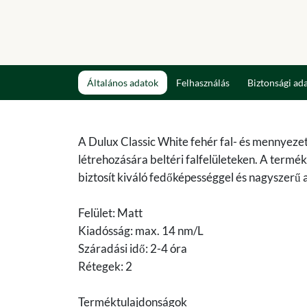
Általános adatok
Felhasználás
Biztonsági ad
A Dulux Classic White fehér fal- és mennyezet
létrehozására beltéri falfelületeken. A termé
biztosít kiváló fedőképességgel és nagyszerű 
Felület: Matt
Kiadósság: max. 14 nm/L
Száradási idő: 2-4 óra
Rétegek: 2
Terméktulajdonságok