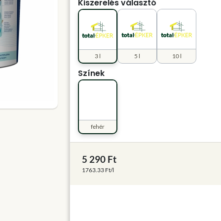
Kiszerelés választó
3 l
5 l
10 l
Színek
fehér
5 290 Ft
1763.33 Ft/l