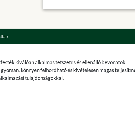
atlap
festék kiválóan alkalmas tetszetős és ellenálló bevonatok
k gyorsan, könnyen felhordható és kivételesen magas teljesítm
alkalmazási tulajdonságokkal.