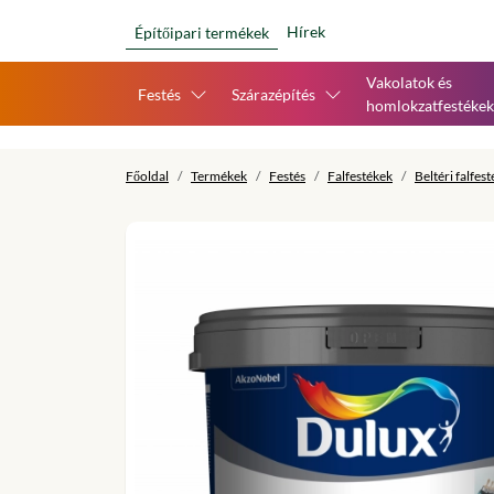
Hírek
Építőipari termékek
Vakolatok és
Festés
Szárazépítés
homlokzatfestékek
Főoldal
Termékek
Festés
Falfestékek
Beltéri falfes