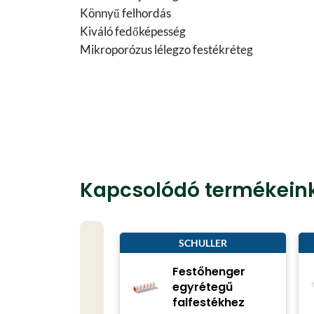
Könnyű felhordás
Kiváló fedőképesség
Mikroporózus lélegzo festékréteg
Kapcsolódó termékein
SCHULLER
Festőhenger
egyrétegű
falfestékhez