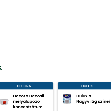
k
DECORA
DULUX
Decora Decosil
Dulux a
mélyalapozó
Nagyvilág színei
koncentrátum