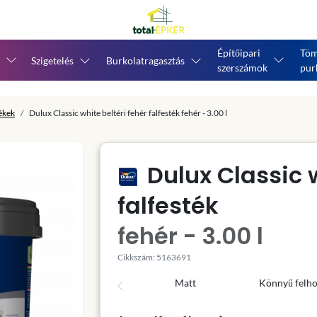
Építőipari
Töm
Szigetelés
Burkolatragasztás
szerszámok
pur
tékek
Dulux Classic white beltéri fehér falfesték fehér - 3.00 l
Dulux Classic w
falfesték
fehér - 3.00 l
Cikkszám: 5163691
Matt
Könnyű felh