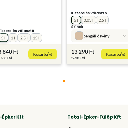
Kiszerelés választó
5 l
0.03 l
2.5 l
Színek
Kiszerelés választó
bengáli ösvény
5 l
1 l
2.5 l
15 l
8 840 Ft
13 290 Ft
Kosárba
Kosárba
768 Ft/l
2658 Ft/l
-Épker Kft
Total-Épker-Fülöp Kft