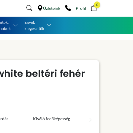
0
Üzleteink
Profil
ítők,
Egyéb
habok
kiegészítők
hite beltéri fehér
ordás
Kiváló fedőképesség