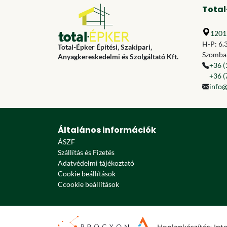
Total
1201 
H-P: 6.
Total-Épker Építési, Szakipari,
Szombat
Anyagkereskedelmi és Szolgáltató Kft.
+36 (
+36 (
info@
Általános információk
ÁSZF
Szállítás és Fizetés
Adatvédelmi tájékoztató
Cookie beállítások
Ccookie beállítások