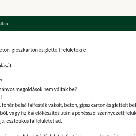
atlap
eton, gipszkarton és glettelt felületekre
ulását
?
yományos megoldások nem váltak be?
!
fehér belső falfesték vakolt, beton, gipszkarton és glettelt bel
ból, vagy fizikai előkészítés után a penésszel szennyezett felü
, esztétikus falfelületet ad.