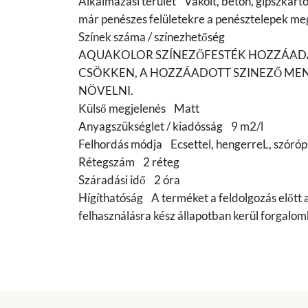
Alkalmazási terület Vakolt, beton, gipszkarton
már penészes felületekre a penésztelepek megf
Színek száma / színezhetőség
AQUAKOLOR SZÍNEZŐFESTÉK HOZZÁADÁ
CSÖKKEN, A HOZZÁADOTT SZINEZŐ MEN
NÖVELNI.
Külső megjelenés Matt
Anyagszükséglet / kiadósság 9 m2/l
Felhordás módja Ecsettel, hengerreL, szórópi
Rétegszám 2 réteg
Száradási idő 2 óra
Hígíthatóság A terméket a feldolgozás előtt a
felhasználásra kész állapotban kerül forgalo