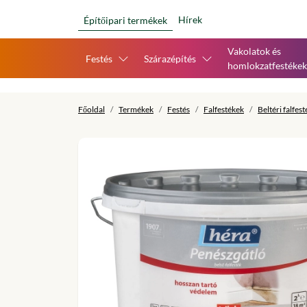
Hírek
Építőipari termékek
Vakolatok és
Festés
Szárazépítés
homlokzatfestékek
Főoldal
Termékek
Festés
Falfestékek
Beltéri falfes