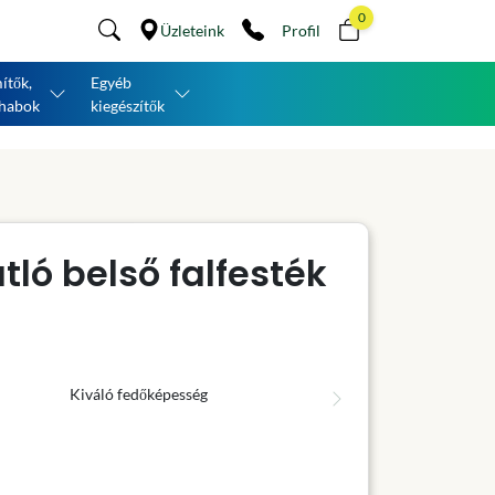
0
Üzleteink
Profil
ítők,
Egyéb
habok
kiegészítők
ló belső falfesték
Kiváló fedőképesség