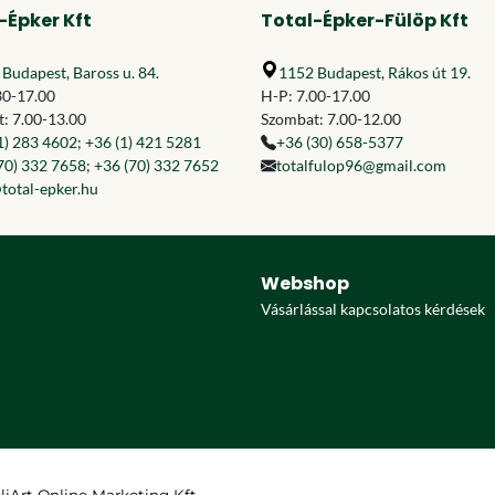
-Épker Kft
Total-Épker-Fülöp Kft
Budapest, Baross u. 84.
1152 Budapest, Rákos út 19.
30-17.00
H-P: 7.00-17.00
: 7.00-13.00
Szombat: 7.00-12.00
1) 283 4602
;
+36 (1) 421 5281
+36 (30) 658-5377
70) 332 7658
;
+36 (70) 332 7652
totalfulop96@gmail.com
total-epker.hu
Webshop
Vásárlással kapcsolatos kérdések