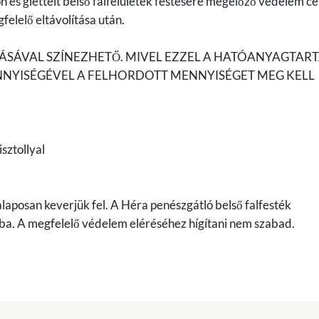
 és glettelt belső falfelületek festésére megelőző védelem cél
elelő eltávolítása után.
SÁVAL SZÍNEZHETŐ. MIVEL EZZEL A HATÓANYAGTAR
NYISÉGÉVEL A FELHORDOTT MENNYISÉGET MEG KELL
sztollyal
laposan keverjük fel. A Héra penészgátló belső falfesték
mba. A megfelelő védelem eléréséhez hígítani nem szabad.