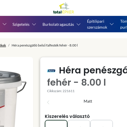
Építőipari
Töm
Szigetelés
Burkolatragasztás
szerszámok
pur
tékek
Héra penészgátló belső falfesték fehér - 8.00 l
Héra penészgát
fehér - 8.00 l
Cikkszám: 221611
Matt
Kiszerelés választó