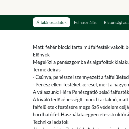
Általános adatok
Felhasználás
Biztonsági ad
Matt, fehér biocid tartalmú falfesték vakolt, b
Előnyök
Megelőzi a penészgomba és algafoltok kialak
Termékleírás
- Csúnya, penésszel szennyezett a falfelületed
- Penész elleni festéket keresel, mert a hag
A válaszunk: Héra Penészgátló belső falfesték
A kiváló fedőképességű, biocid tartalmú, matt, 
falfelületek festésére megelőző védelem céljá
hordható fel. Használata egyenletes struktúrájú
Technikai adatok