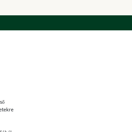
ső
letekre