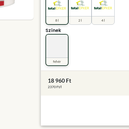
8 l
2 l
4 l
Színek
fehér
18 960 Ft
2370 Ft/l