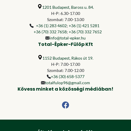
1201 Budapest, Baross u. 84.
H-P: 6.30-17.00
Szombat: 7.00-13.00
+36 (1) 283 4602
;
+36 (1) 421 5281
+36 (70) 332 7658
;
+36 (70) 332 7652
info@total-epker.hu
Total-Épker-Fülöp Kft
1152 Budapest, Rákos út 19.
H-P: 7.00-17.00
Szombat: 7.00-12.00
+36 (30) 658-5377
totalfulop96@gmail.com
Kövess minket a közösségi médiában!