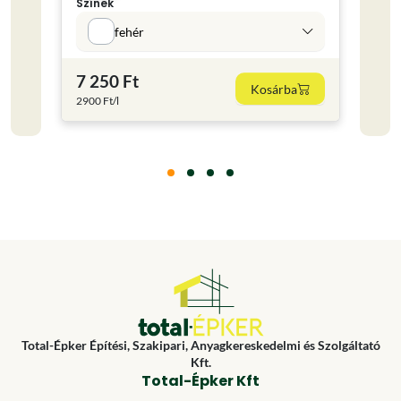
Színek
Színe
fehér
7 250 Ft
2 50
Kosárba
2900 Ft/l
2500 F
Total-Épker Építési, Szakipari, Anyagkereskedelmi és Szolgáltató
Kft.
Total-Épker Kft