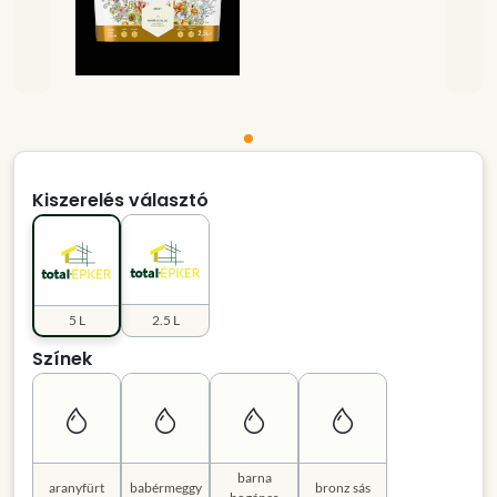
Kiszerelés választó
5 L
2.5 L
Színek
barna
aranyfürt
babérmeggy
bronz sás