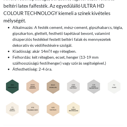
beltéri latex falfesték. Az egyedülálló ULTRA HD
COLOUR TECHNOLOGY kiemeli a színek kivételes
mélységét.
Alkalmazás: A festék cement, mész-cement, gipszhabarcs, tégla,
gipszkarton, glettelt, festhető tapétával bevont, valamint
diszperziós festékkel festett beltéri falak és mennyezetek
dekoratív és védőfestésére szolgál.
Kiadósság: akár 14m²/l egy rétegben.
Felhordás: két rétegben, ecset, henger (13-19 mm
szálhosszúságú festőhenger) vagy szórás segítségével.)
Átfesthetőség: 2-4 óra.