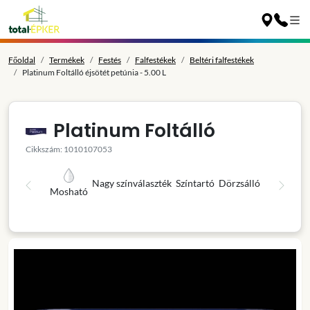
Főoldal
Termékek
Festés
Falfestékek
Beltéri falfestékek
Platinum Foltálló éjsötét petúnia - 5.00 L
Platinum Foltálló
Cikkszám: 1010107053
Nagy színválaszték
Színtartó
Dörzsálló
Mosható