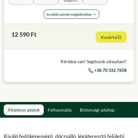
bogáncs
további színek megtekintése
12 590 Ft
Kosárba
Kérdése van? Segítsünk választani?
+36 70 332 7658
Általános adatok
Felhasználás
Biztonsági adatlap
Kiváló fedőképességű, dörzsálló, légáteresztő felületű