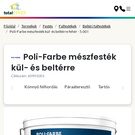
Főoldal
Termékek
Festés
Falfestékek
Beltéri falfestékek
Poli-Farbe mészfesték kül- és beltérre fehér - 5.00 l
Poli-Farbe mészfesték
kül- és beltérre
Cikkszám: 60901001
Könnyű felhordás
Páraáteresztő
Tartós