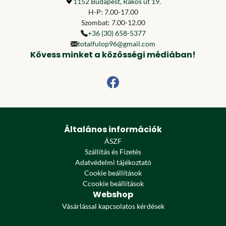
1152 Budapest, Rákos út 19.
H-P: 7.00-17.00
Szombat: 7.00-12.00
+36 (30) 658-5377
totalfulop96@gmail.com
Kövess minket a közösségi médiában!
Általános információk
ÁSZF
Szállítás és Fizetés
Adatvédelmi tájékoztató
Cookie beállítások
Ccookie beállítások
Webshop
Vásárlással kapcsolatos kérdések