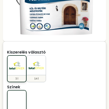
Kiszerelés választó
5 l
14 l
Színek