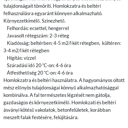
tulajdonságait tömöríti. Homlokzatra és beltéri
felhasználásra egyaránt könnyen alkalmazható.
Környezetkímélő. Színezhető.
Felhordás: ecsettel, hengerrel
Javasolt rétegszám: 2-3 réteg
Kiadósság: beltérben: 4-5 m2/l két rétegben, kültéren:
3-4 m2/l két rétegben
Hígítás: vízzel
Száradási idő 20 ˚C-on: 4-6 óra
Átfesthetőség 20 ˚C-on: 4-6 óra
Homlokzatra és beltéri használatra. A hagyományos oltott
mész előnyös tulajdonságai könnyű alkalmazhatósággal
kombinálva. A fal természetes légzését nem gátolja,
gazdaságos és környezetkímélő. Homlokzati és beltéri
ásványi kötésű vakolatok, betonfelületek, korábban
meszelt falak festésére, felújítására.