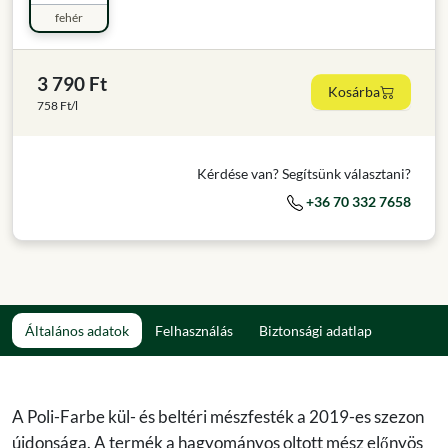
fehér
3 790 Ft
Kosárba
758 Ft/l
Kérdése van? Segítsünk választani?
+36 70 332 7658
Általános adatok
Felhasználás
Biztonsági adatlap
A Poli-Farbe kül- és beltéri mészfesték a 2019-es szezon
újdonsága. A termék a hagyományos oltott mész előnyös