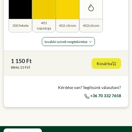
401
300 fekete
402 citrom
402citrom
napsárga
további színek megtekintése
1 150 Ft
Kosárba
8846.15 Ft/l
Kérdése van? Segítsünk választani?
+36 70 332 7658