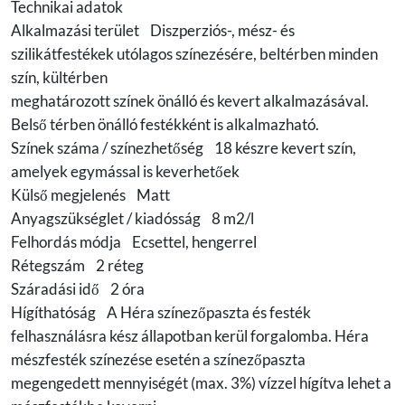
Technikai adatok
Alkalmazási terület Diszperziós-, mész- és
szilikátfestékek utólagos színezésére, beltérben minden
szín, kültérben
meghatározott színek önálló és kevert alkalmazásával.
Belső térben önálló festékként is alkalmazható.
Színek száma / színezhetőség 18 készre kevert szín,
amelyek egymással is keverhetőek
Külső megjelenés Matt
Anyagszükséglet / kiadósság 8 m2/l
Felhordás módja Ecsettel, hengerrel
Rétegszám 2 réteg
Száradási idő 2 óra
Hígíthatóság A Héra színezőpaszta és festék
felhasználásra kész állapotban kerül forgalomba. Héra
mészfesték színezése esetén a színezőpaszta
megengedett mennyiségét (max. 3%) vízzel hígítva lehet a