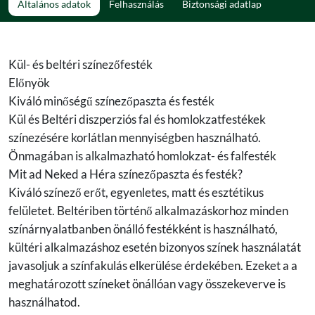
Általános adatok
Felhasználás
Biztonsági adatlap
Kül- és beltéri színezőfesték
Előnyök
Kiváló minőségű színezőpaszta és festék
Kül és Beltéri diszperziós fal és homlokzatfestékek
színezésére korlátlan mennyiségben használható.
Önmagában is alkalmazható homlokzat- és falfesték
Mit ad Neked a Héra színezőpaszta és festék?
Kiváló színező erőt, egyenletes, matt és esztétikus
felületet. Beltériben történő alkalmazáskorhoz minden
színárnyalatbanben önálló festékként is használható,
kültéri alkalmazáshoz esetén bizonyos színek használatát
javasoljuk a színfakulás elkerülése érdekében. Ezeket a a
meghatározott színeket önállóan vagy összekeverve is
használhatod.