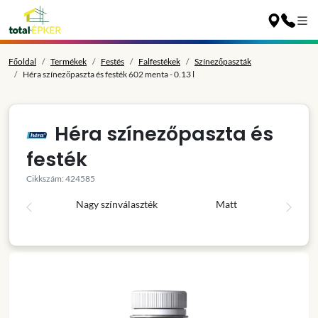
Főoldal
Termékek
Festés
Falfestékek
Színezőpaszták
Héra színezőpaszta és festék 602 menta - 0.13 l
Héra színezőpaszta és
festék
Cikkszám: 424585
Nagy színválaszték
Matt