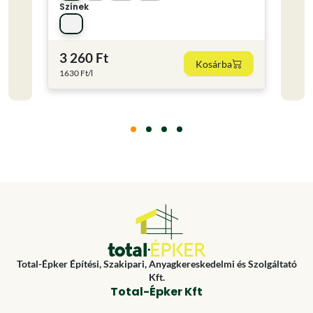
Színek
Kisze
1 l
3 260 Ft
2 56
Kosárba
1630 Ft/l
2560 F
Total-Épker Építési, Szakipari, Anyagkereskedelmi és Szolgáltató
Kft.
Total-Épker Kft