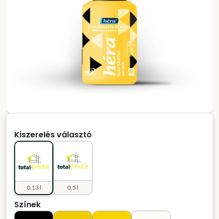
Kiszerelés választó
0.13 l
0.5 l
Színek