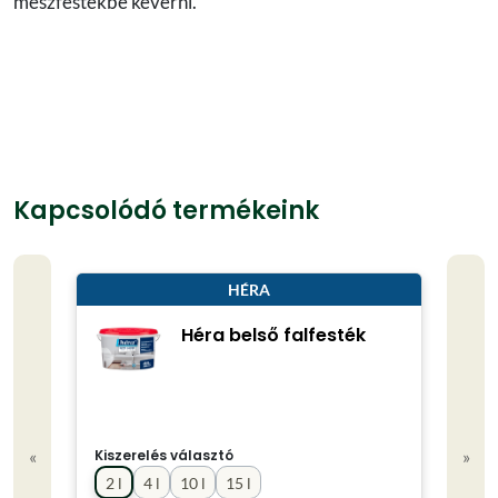
mészfestékbe keverni.
Kapcsolódó termékeink
HÉRA
Héra belső falfesték
«
»
Kiszerelés választó
2 l
4 l
10 l
15 l