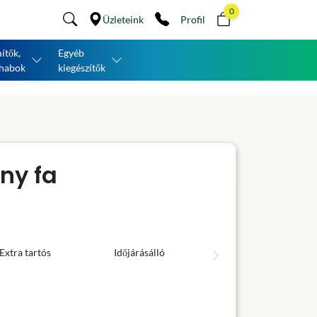
0
Üzleteink
Profil
ítők,
Egyéb
habok
kiegészítők
ny fa
Extra tartós
Időjárásálló