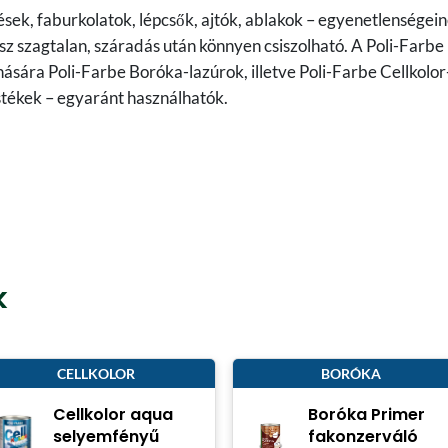
rítések, faburkolatok, lépcsők, ajtók, ablakok – egyenetlenségei
sz szagtalan, száradás után könnyen csiszolható. A Poli-Farbe
nására Poli-Farbe Boróka-lazúrok, illetve Poli-Farbe Cellkolor
stékek – egyaránt használhatók.
k
CELLKOLOR
BORÓKA
Cellkolor aqua
Boróka Primer
selyemfényű
fakonzerváló