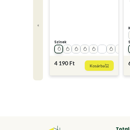
«
Színek
4 190 Ft
Kosárba
Total