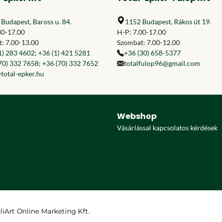
Budapest, Baross u. 84.
1152 Budapest, Rákos út 19.
30-17.00
H-P: 7.00-17.00
: 7.00-13.00
Szombat: 7.00-12.00
1) 283 4602
;
+36 (1) 421 5281
+36 (30) 658-5377
70) 332 7658
;
+36 (70) 332 7652
totalfulop96@gmail.com
total-epker.hu
Webshop
Vásárlással kapcsolatos kérdések
eliArt Online Marketing Kft.