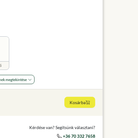
ő
nek megtekintése
Kosárba
Kérdése van? Segítsünk választani?
+36 70 332 7658