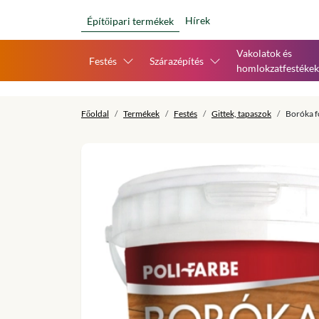
Hírek
Építőipari termékek
Vakolatok és
Festés
Szárazépítés
homlokzatfestékek
Főoldal
Termékek
Festés
Gittek, tapaszok
Boróka fo