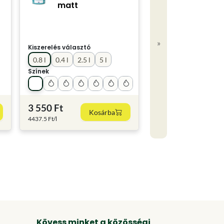
matt
»
Kiszerelés választó
0.8 l
0.4 l
2.5 l
5 l
Színek
3 550 Ft
Kosárba
4437.5 Ft/l
Kövess minket a közösségi