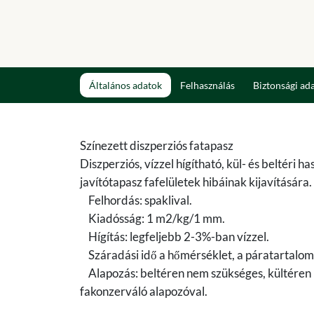
Általános adatok
Felhasználás
Biztonsági ad
Színezett diszperziós fatapasz
Diszperziós, vízzel hígítható, kül- és beltéri
javítótapasz fafelületek hibáinak kijavítására
Felhordás: spaklival.
Kiadósság: 1 m2/kg/1 mm.
Hígítás: legfeljebb 2-3%-ban vízzel.
Száradási idő a hőmérséklet, a páratartalom
Alapozás: beltéren nem szükséges, kültéren
fakonzerváló alapozóval.