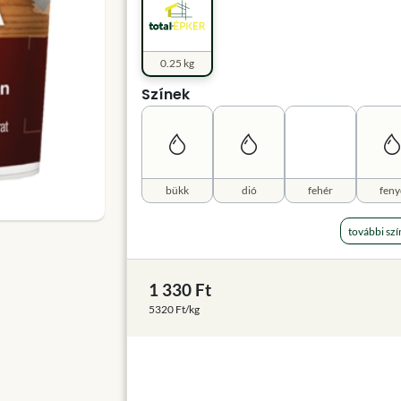
0.25 kg
Színek
bükk
dió
fehér
feny
további szí
1 330 Ft
5320 Ft/kg