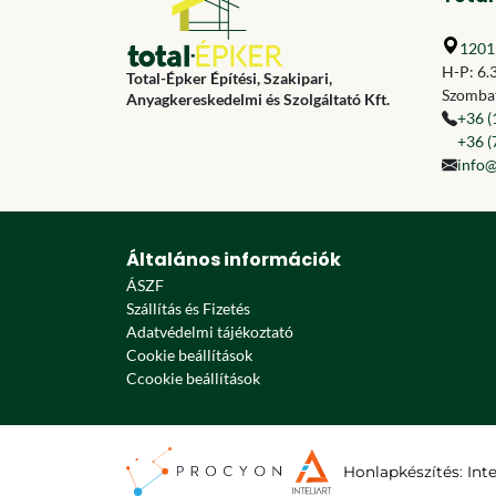
1201 
H-P: 6.
Total-Épker Építési, Szakipari,
Szombat
Anyagkereskedelmi és Szolgáltató Kft.
+36 (
+36 (
info@
Általános információk
ÁSZF
Szállítás és Fizetés
Adatvédelmi tájékoztató
Cookie beállítások
Ccookie beállítások
Honlapkészítés
:
Int