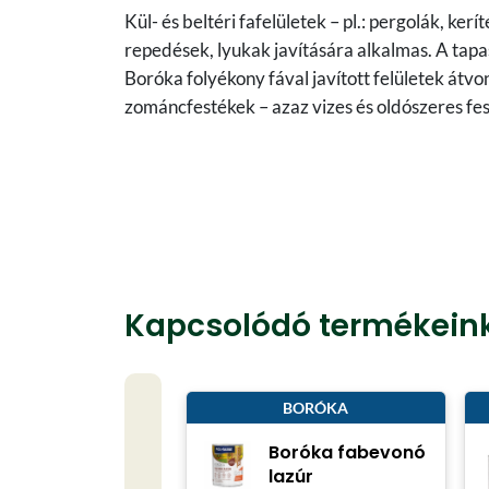
Kül- és beltéri fafelületek – pl.: pergolák, ke
repedések, lyukak javítására alkalmas. A tapa
Boróka folyékony fával javított felületek átvo
zománcfestékek – azaz vizes és oldószeres fe
Kapcsolódó termékein
BORÓKA
Boróka fabevonó
lazúr