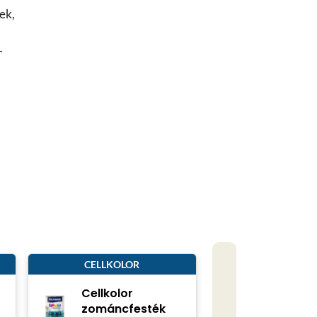
nek,
-
CELLKOLOR
Cellkolor
zománcfesték