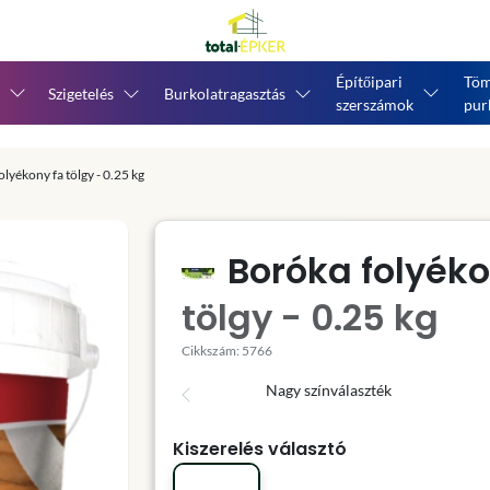
Építőipari
Töm
Szigetelés
Burkolatragasztás
szerszámok
pur
lyékony fa tölgy - 0.25 kg
Boróka folyéko
tölgy - 0.25 kg
Cikkszám: 5766
Nagy színválaszték
Kiszerelés választó