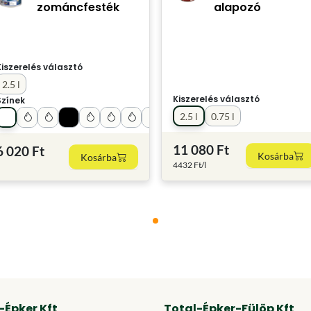
zománcfesték
alapozó
Kiszerelés választó
2.5 l
Kiszerelés választó
Színek
2.5 l
0.75 l
11 080 Ft
6 020 Ft
Kosárba
Kosárba
4432 Ft/l
-Épker Kft
Total-Épker-Fülöp Kft