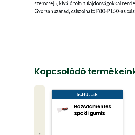
szemcséjű, kiváló töltőtulajdonságokkal rendel
Gyorsan szárad, csiszolható P80-P150-as csisz
Kapcsolódó termékein
SCHULLER
Rozsdamentes
spakli gumis
«