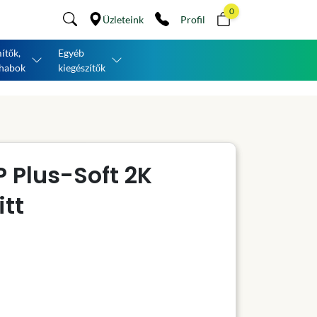
0
Üzleteink
Profil
ítők,
Egyéb
habok
kiegészítők
 Plus-Soft 2K
itt