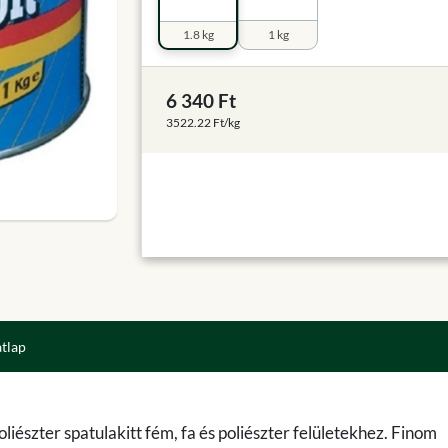
1.8 kg
1 kg
6 340 Ft
3522.22 Ft/kg
atlap
észter spatulakitt fém, fa és poliészter felületekhez. Finom