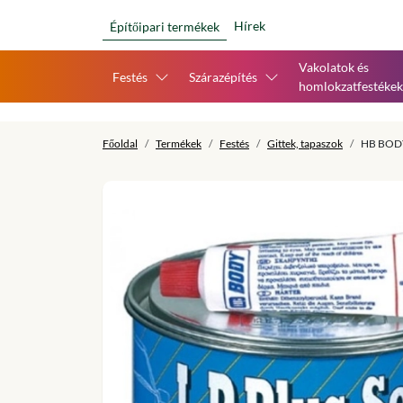
Hírek
Építőipari termékek
Vakolatok és
Festés
Szárazépítés
homlokzatfestékek
Főoldal
Termékek
Festés
Gittek, tapaszok
HB BODY 