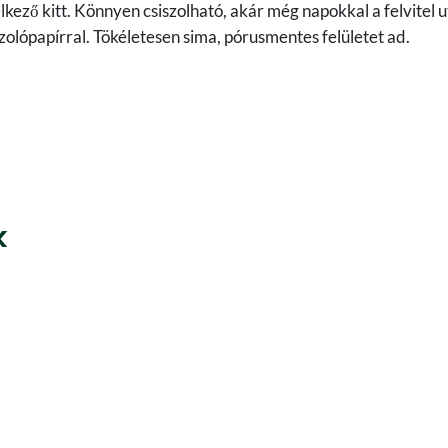
kező kitt. Könnyen csiszolható, akár még napokkal a felvitel ut
olópapírral. Tökéletesen sima, pórusmentes felületet ad.
k