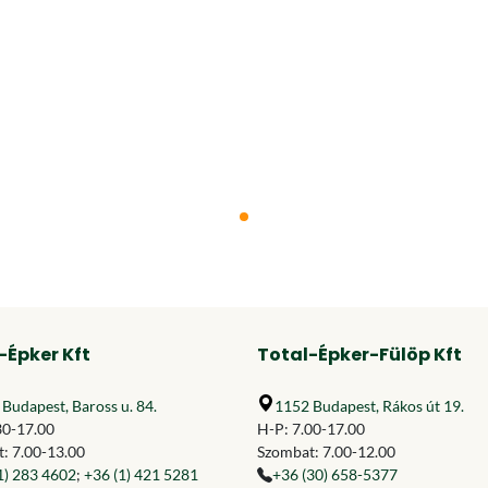
-Épker Kft
Total-Épker-Fülöp Kft
Budapest, Baross u. 84.
1152 Budapest, Rákos út 19.
30-17.00
H-P: 7.00-17.00
: 7.00-13.00
Szombat: 7.00-12.00
1) 283 4602
;
+36 (1) 421 5281
+36 (30) 658-5377