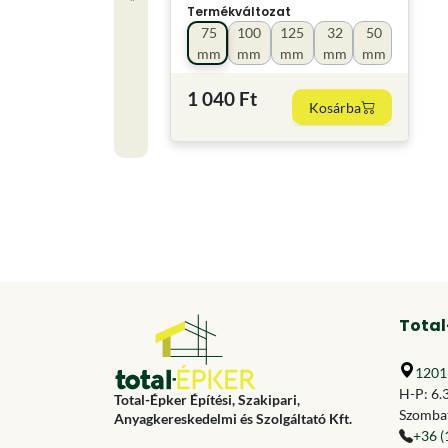
Termékváltozat
75
100
125
32
50
mm
mm
mm
mm
mm
1 040 Ft
Kosárba
Total
1201 
H-P: 6.
Total-Épker Építési, Szakipari,
Szombat
Anyagkereskedelmi és Szolgáltató Kft.
+36 (