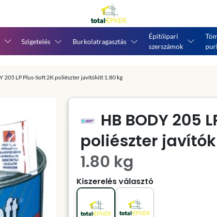
Építőipari
Töm
Szigetelés
Burkolatragasztás
szerszámok
pur
205 LP Plus-Soft 2K poliészter javítókitt 1.80 kg
HB BODY 205 LP
poliészter javítók
1.80 kg
Kiszerelés választó