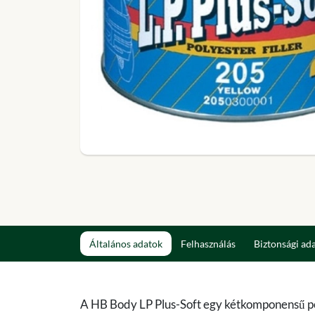
Általános adatok
Felhasználás
Biztonsági ad
A HB Body LP Plus-Soft egy kétkomponensű poli