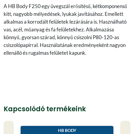
A HB Body F250 egy üvegszál erősítésű, kétkomponensű
kitt, nagyobb mélyedések, lyukak javításához. Emellett
alkalmas a korrodált felületek lezárására is. Használható
vas, acél, műanyag és fa felületekhez. Alkalmazása
könnyű, gyorsan szárad, könnyű csiszolni P80-120-as
csiszolópapírral. Használatának eredményeként nagyon
ellenálló és rugalmas felületet kapunk.
Kapcsolódó termékeink
HB BODY