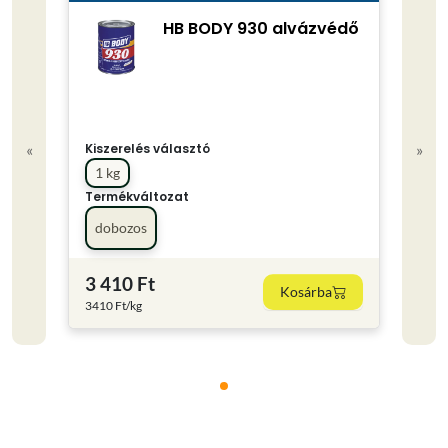
HB BODY 930 alvázvédő
Kiszerelés választó
«
»
1 kg
Termékváltozat
dobozos
3 410 Ft
Kosárba
3410 Ft/kg