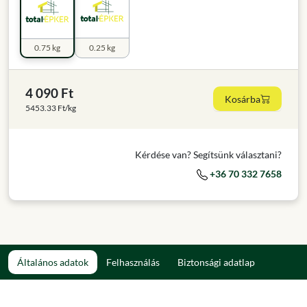
0.75 kg
0.25 kg
4 090 Ft
Kosárba
5453.33 Ft/kg
Kérdése van? Segítsünk választani?
+36 70 332 7658
Általános adatok
Felhasználás
Biztonsági adatlap