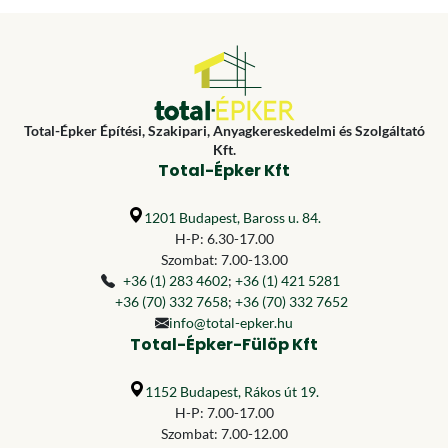
Total-Épker Építési, Szakipari, Anyagkereskedelmi és Szolgáltató
Kft.
Total-Épker Kft
1201 Budapest, Baross u. 84.
H-P: 6.30-17.00
Szombat: 7.00-13.00
+36 (1) 283 4602
;
+36 (1) 421 5281
+36 (70) 332 7658
;
+36 (70) 332 7652
info@total-epker.hu
Total-Épker-Fülöp Kft
1152 Budapest, Rákos út 19.
H-P: 7.00-17.00
Szombat: 7.00-12.00