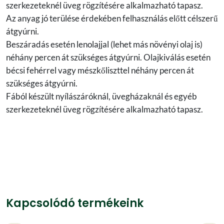
szerkezeteknél üveg rögzítésére alkalmazható tapasz.
Az anyag jó terülése érdekében felhasználás előtt célszerű
átgyúrni.
Beszáradás esetén lenolajjal (lehet más növényi olaj is)
néhány percen át szükséges átgyúrni. Olajkiválás esetén
bécsi fehérrel vagy mészkőliszttel néhány percen át
szükséges átgyúrni.
Fából készült nyílászáróknál, üvegházaknál és egyéb
szerkezeteknél üveg rögzítésére alkalmazható tapasz.
Kapcsolódó termékeink