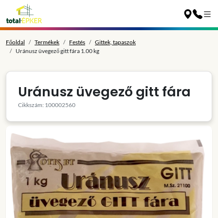
Főoldal
Termékek
Festés
Gittek, tapaszok
Uránusz üvegező gitt fára 1.00 kg
Uránusz üvegező gitt fára
Cikkszám: 100002560