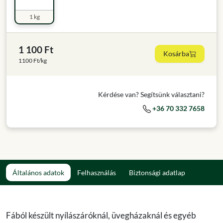
1 kg
1 100 Ft
Kosárba
1100 Ft/kg
Kérdése van? Segítsünk választani?
+36 70 332 7658
Általános adatok
Felhasználás
Biztonsági adatlap
Fából készült nyílászáróknál, üvegházaknál és egyéb