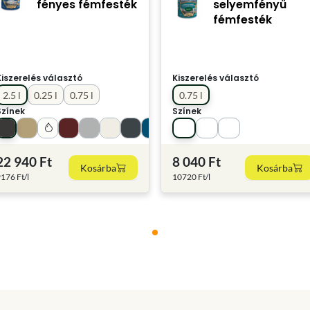
fényes fémfesték
selyemfényű
fémfesték
Kiszerelés választó
Kiszerelés választó
2.5 l
0.25 l
0.75 l
0.75 l
Színek
Színek
22 940 Ft
8 040 Ft
Kosárba
Kosárba
176 Ft/l
10720 Ft/l