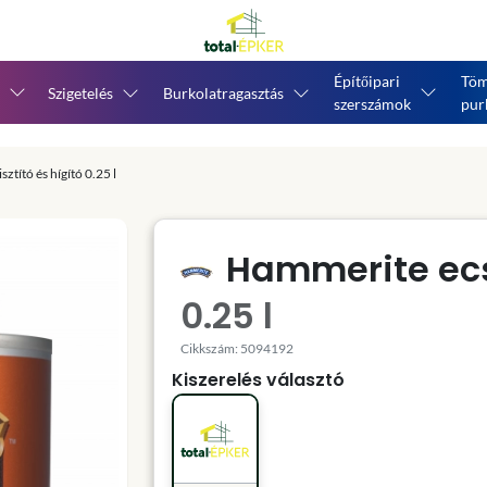
Építőipari
Töm
Szigetelés
Burkolatragasztás
szerszámok
pur
ztító és hígító 0.25 l
Hammerite ecse
0.25 l
Cikkszám: 5094192
Kiszerelés választó