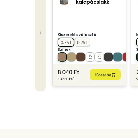
kalapácslakk
«
Kiszerelés választó
0.75 l
0.25 l
Színek
8 040 Ft
Kosárba
10720 Ft/l
9