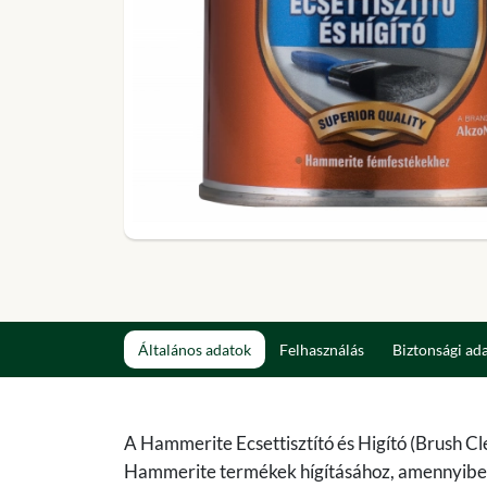
Általános adatok
Felhasználás
Biztonsági ad
A Hammerite Ecsettisztító és Higító (Brush Cl
Hammerite termékek hígításához, amennyiben a 