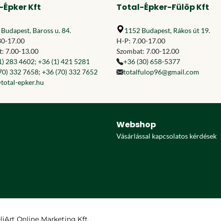
-Épker Kft
Total-Épker-Fülöp Kft
Budapest, Baross u. 84.
1152 Budapest, Rákos út 19.
30-17.00
H-P: 7.00-17.00
: 7.00-13.00
Szombat: 7.00-12.00
1) 283 4602
;
+36 (1) 421 5281
+36 (30) 658-5377
70) 332 7658
;
+36 (70) 332 7652
totalfulop96@gmail.com
total-epker.hu
Webshop
Vásárlással kapcsolatos kérdések
eliArt Online Marketing Kft.