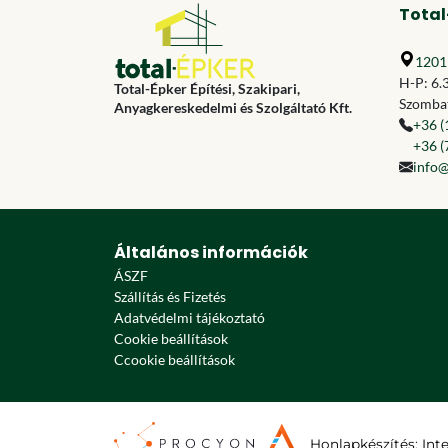
Total
1201 
H-P: 6.
Total-Épker Építési, Szakipari,
Szombat
Anyagkereskedelmi és Szolgáltató Kft.
+36 (
+36 (
info@
Általános információk
ÁSZF
Szállítás és Fizetés
Adatvédelmi tájékoztató
Cookie beállítások
Ccookie beállítások
Honlapkészítés
:
Int