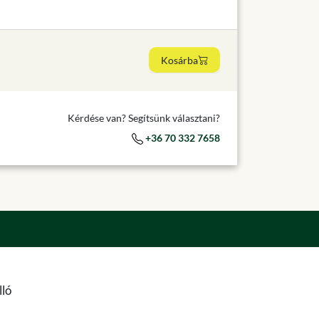
Kosárba
Kérdése van? Segítsünk választani?
+36 70 332 7658
lló