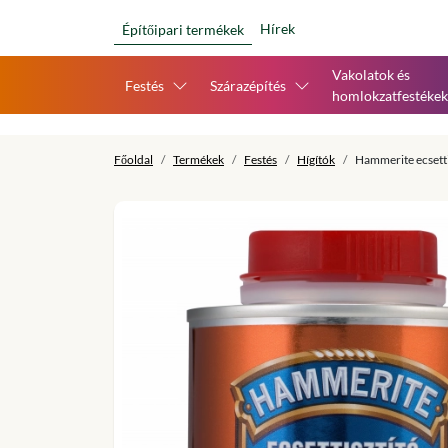
Hírek
Építőipari termékek
Vakolatok és
Festés
Szárazépítés
homlokzatfestékek
Főoldal
Termékek
Festés
Hígítók
Hammerite ecsettis