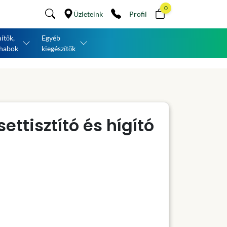
0
Üzleteink
Profil
ítők,
Egyéb
habok
kiegészítők
ttisztító és hígító