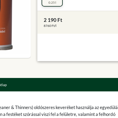
0.25 l
2 190 Ft
8760 Ft/l
atlap
eaner & Thinners) oldószeres keveréket használja az egyedülá
festéket szórással viszi fel a felületre, valamint a felhordó