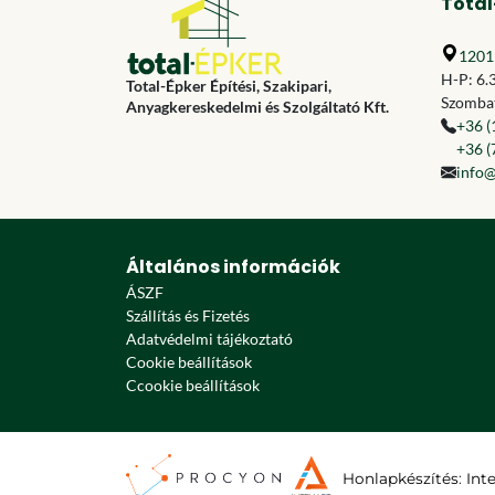
Total
1201 
H-P: 6.
Total-Épker Építési, Szakipari,
Szombat
Anyagkereskedelmi és Szolgáltató Kft.
+36 (
+36 (
info@
Általános információk
ÁSZF
Szállítás és Fizetés
Adatvédelmi tájékoztató
Cookie beállítások
Ccookie beállítások
Honlapkészítés
:
Int