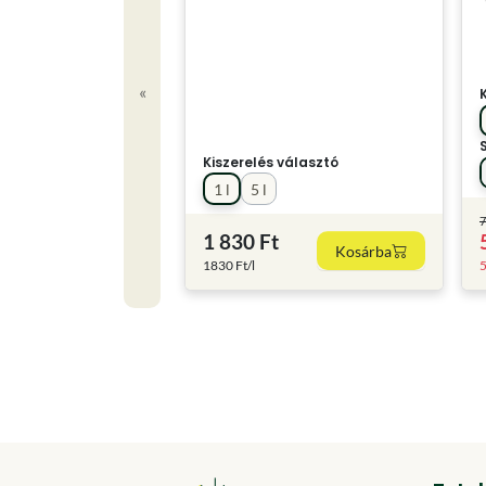
«
Kiszerelés választó
1 l
5 l
7
1 830 Ft
Kosárba
1830 Ft/l
5