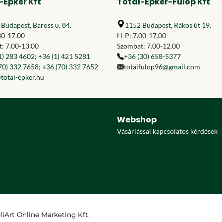
-Épker Kft
Total-Épker-Fülöp Kft
Budapest, Baross u. 84.
1152 Budapest, Rákos út 19.
30-17.00
H-P: 7.00-17.00
: 7.00-13.00
Szombat: 7.00-12.00
1) 283 4602
;
+36 (1) 421 5281
+36 (30) 658-5377
70) 332 7658
;
+36 (70) 332 7652
totalfulop96@gmail.com
total-epker.hu
Webshop
Vásárlással kapcsolatos kérdések
eliArt Online Marketing Kft.