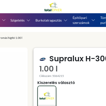
Építőipari
Töm
Szigetelés
Burkolatragasztás
szerszámok
pur
omás hígító 1.00 l
Supralux H-30
1.00 l
Cikkszám: 5064215
Kiszerelés választó