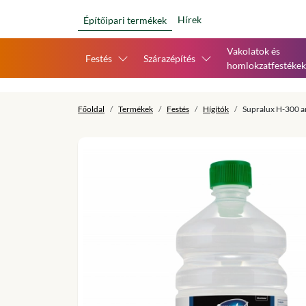
Hírek
Építőipari termékek
Vakolatok és
Festés
Szárazépítés
homlokzatfestékek
Főoldal
Termékek
Festés
Hígítók
Supralux H-300 ar