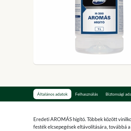
Általános adatok
Felhasználás
Biztonsági ad
Eredeti AROMÁS hígító. Többek között vinilkop
festék elcsepegések eltávolítására, továbbá a