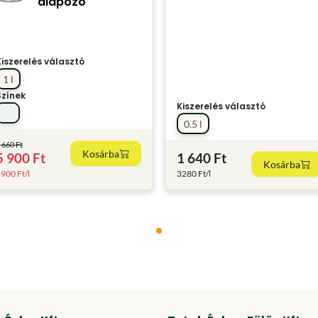
alapozó
Kiszerelés választó
1 l
Színek
Kiszerelés választó
0.5 l
 660 Ft
Kosárba
5 900 Ft
1 640 Ft
Kosárba
900 Ft/l
3280 Ft/l