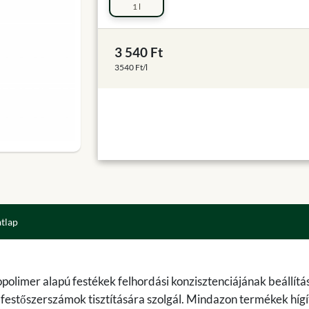
1 l
3 540 Ft
3540 Ft/l
atlap
olimer alapú festékek felhordási konzisztenciájának beállítás
 festőszerszámok tisztítására szolgál. Mindazon termékek híg