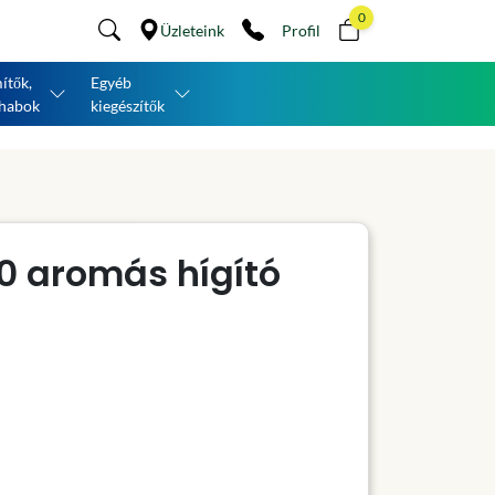
0
Üzleteink
Profil
ítők,
Egyéb
habok
kiegészítők
0 aromás hígító