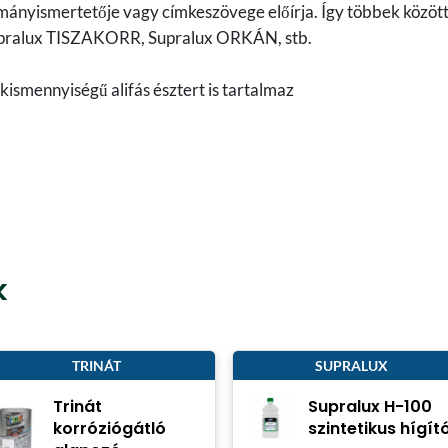
mányismertetője vagy címkeszövege előírja. Így többek közöt
Supralux TISZAKORR, Supralux ORKÁN, stb.
kismennyiségű alifás észtert is tartalmaz
k
TRINÁT
SUPRALUX
Trinát
Supralux H-100
korróziógátló
szintetikus hígít