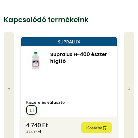
Kapcsolódó termékeink
SUPRALUX
Supralux H-400 észter
hígító
«
»
Kiszerelés választó
Kisze
1 l
25 
4 740 Ft
6 00
Kosárba
4740 Ft/l
240 Ft