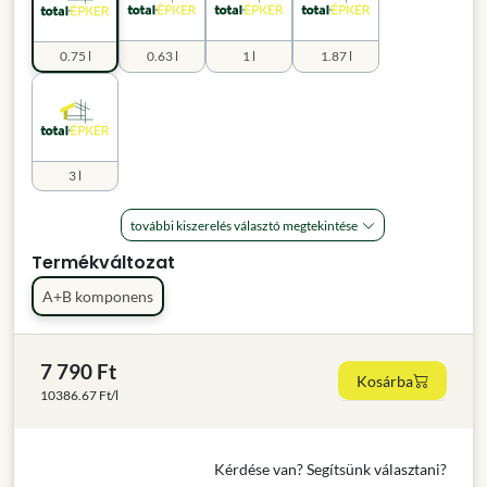
0.75 l
0.63 l
1 l
1.87 l
3 l
további kiszerelés választó megtekintése
Termékváltozat
A+B komponens
7 790 Ft
Kosárba
10386.67 Ft/l
Kérdése van? Segítsünk választani?