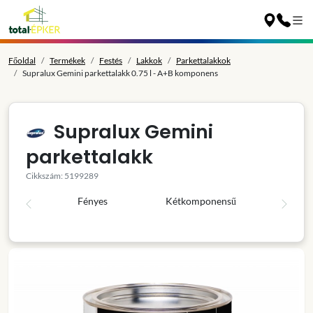
Főoldal
Termékek
Festés
Lakkok
Parkettalakkok
Supralux Gemini parkettalakk 0.75 l - A+B komponens
Supralux Gemini
parkettalakk
Cikkszám: 5199289
Fényes
Kétkomponensű