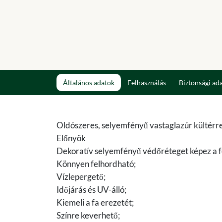
Általános adatok
Felhasználás
Biztonsági ad
Oldószeres, selyemfényű vastaglazúr kültérr
Előnyök
Dekoratív selyemfényű védőréteget képez a f
Könnyen felhordható;
Vízlepergető;
Időjárás és UV-álló;
Kiemeli a fa erezetét;
Színre keverhető;