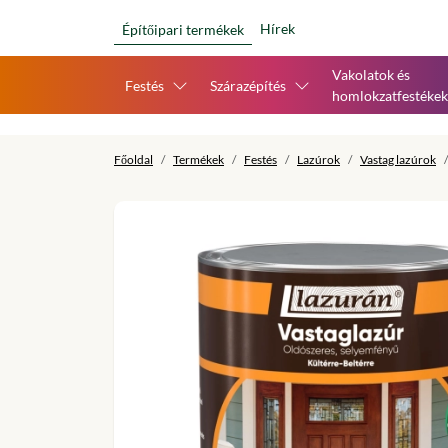
Hírek
Építőipari termékek
Vakolatok és
Festés
Szárazépítés
homlokzatfestékek
Főoldal
Termékek
Festés
Lazúrok
Vastag lazúrok