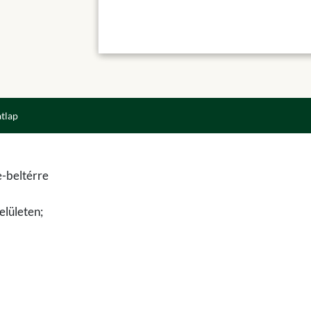
atlap
e-beltérre
elületen;