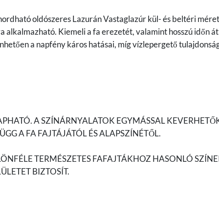
ordható oldószeres Lazurán Vastaglazúr kül- és beltéri mére
a alkalmazható. Kiemeli a fa erezetét, valamint hosszú időn át
hetően a napfény káros hatásai, míg vízlepergető tulajdonsá
KAPHATÓ. A SZÍNÁRNYALATOK EGYMÁSSAL KEVERHETŐK
GG A FA FAJTÁJÁTÓL ÉS ALAPSZÍNÉTŐL.
ÜLÖNFÉLE TERMÉSZETES FAFAJTÁKHOZ HASONLÓ SZÍN
ÜLETET BIZTOSÍT.