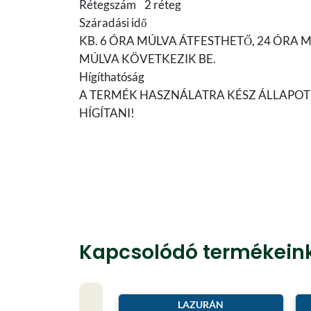
Rétegszám 2 réteg
Száradási idő
KB. 6 ÓRA MÚLVA ÁTFESTHETŐ, 24 ÓRA 
MÚLVA KÖVETKEZIK BE.
Hígíthatóság
A TERMÉK HASZNÁLATRA KÉSZ ÁLLAPO
HÍGÍTANI!
Kapcsolódó termékein
LAZURÁN