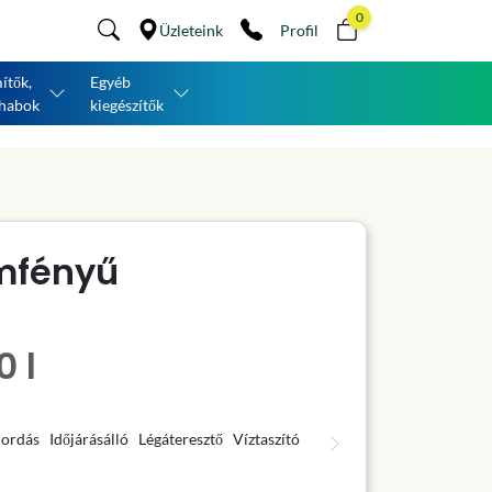
0
Üzleteink
Profil
ítők,
Egyéb
habok
kiegészítők
mfényű
0 l
hordás
Időjárásálló
Légáteresztő
Víztaszító