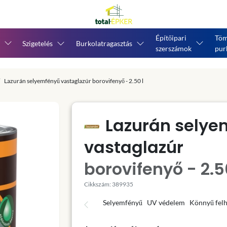
Építőipari
Töm
Szigetelés
Burkolatragasztás
szerszámok
pur
Lazurán selyemfényű vastaglazúr borovifenyő - 2.50 l
Lazurán selye
vastaglazúr
borovifenyő - 2.5
Cikkszám: 389935
Selyemfényű
UV védelem
Könnyű fel