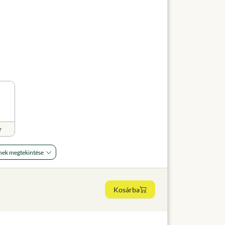
r
nek megtekintése
Kosárba