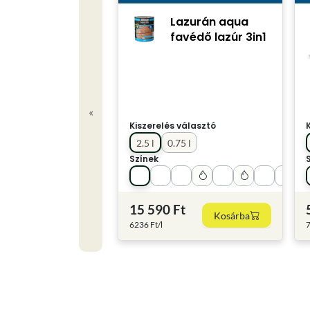
Lazurán aqua
favédő lazúr 3in1
«
Kiszerelés választó
2.5 l
0.75 l
Színek
15 590 Ft
Kosárba
6236 Ft/l
7