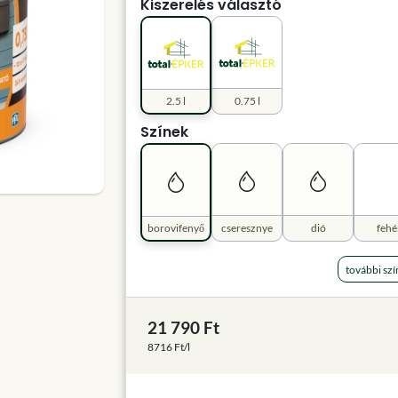
Kiszerelés választó
2.5 l
0.75 l
Színek
borovifenyő
cseresznye
dió
fehé
további szí
21 790 Ft
8716 Ft/l