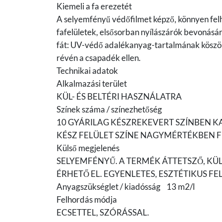
Kiemeli a fa erezetét
A selyemfényű védőfilmet képző, könnyen felh
fafelületek, elsősorban nyílászárók bevonásár
fát: UV-védő adalékanyag-tartalmának köszön
révén a csapadék ellen.
Technikai adatok
Alkalmazási terület
KÜL- ÉS BELTÉRI HASZNÁLATRA
Színek száma / színezhetőség
10 GYÁRILAG KÉSZREKEVERT SZÍNBEN 
KÉSZ FELÜLET SZÍNE NAGYMÉRTÉKBEN FÜ
Külső megjelenés
SELYEMFÉNYŰ. A TERMÉK ÁTTETSZŐ, K
ÉRHETŐ EL. EGYENLETES, ESZTÉTIKUS FEL
Anyagszükséglet / kiadósság 13 m2/l
Felhordás módja
ECSETTEL, SZÓRÁSSAL.