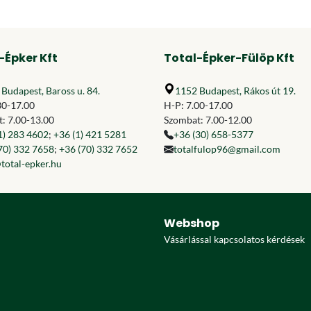
-Épker Kft
Total-Épker-Fülöp Kft
Budapest, Baross u. 84.
1152 Budapest, Rákos út 19.
30-17.00
H-P: 7.00-17.00
: 7.00-13.00
Szombat: 7.00-12.00
1) 283 4602
;
+36 (1) 421 5281
+36 (30) 658-5377
70) 332 7658
;
+36 (70) 332 7652
totalfulop96@gmail.com
total-epker.hu
Webshop
Vásárlással kapcsolatos kérdések