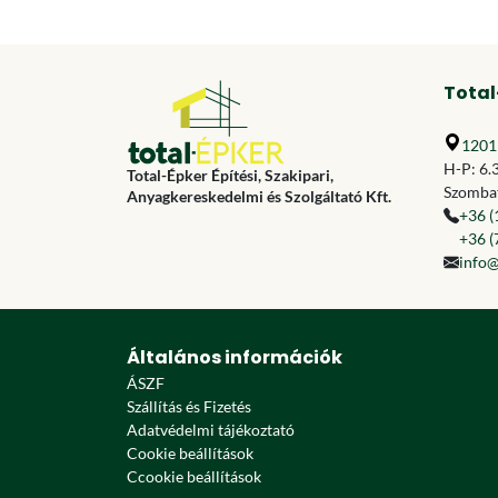
Total
1201 
H-P: 6.
Total-Épker Építési, Szakipari,
Szombat
Anyagkereskedelmi és Szolgáltató Kft.
+36 (
+36 (
info@
Általános információk
ÁSZF
Szállítás és Fizetés
Adatvédelmi tájékoztató
Cookie beállítások
Ccookie beállítások