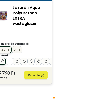
Lazurán Aqua
Polyurethan
EXTRA
vastaglazúr
Kiszerelés választó
0.75 l
2.5 l
Színek
5 790 Ft
Kosárba
720 Ft/l