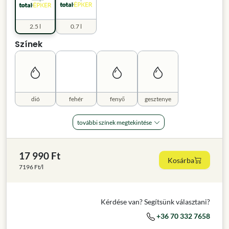
2.5 l
0.7 l
Színek
dió
fehér
fenyő
gesztenye
további színek megtekintése
17 990 Ft
Kosárba
7196 Ft/l
Kérdése van? Segítsünk választani?
+36 70 332 7658