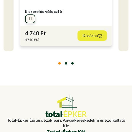
Kiszerelés választó
Kisze
1 l
0.75
4 740 Ft
4 24
Kosárba
4740 Ft/l
5653.3
Total-Épker Építési, Szakipari, Anyagkereskedelmi és Szolgáltató
Kft.
Total-Épker Kft