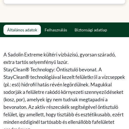
Általános adatok
Felhasználás
Biztonsági adatlap
A Sadolin Extreme kültéri vízbázisú, gyorsan száradó,
extra tartós selyemfényű lazúr.
StayClean® Technology: Öntisztuló bevonat. A
StayClean® technológiával kezelt felületkről a vízcseppek
(pl.: eső) hidrofil hatás révén legördülnek. Magukkal
sodorják a felületre rakódó környezeti szennyeződéseket
(kosz, por), amelyek így nem tudnak megtapadni a
bevonaton. Az aktív részecskék segítségével öntisztuló
felület, így amellett, hogy tisztább és esztétikusabb, ezért
minden eddiginél tartósabb és ellenállóbb fafelületet