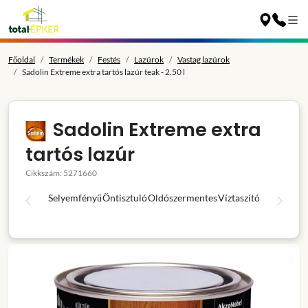
Főoldal
Termékek
Festés
Lazúrok
Vastag lazúrok
Sadolin Extreme extra tartós lazúr teak - 2.50 l
Sadolin Extreme extra
tartós lazúr
Cikkszám: 5271660
Selyemfényű
Öntisztuló
Oldószermentes
Víztaszító