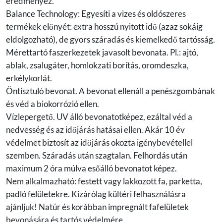
eredményez.
Balance Technology: Egyesíti a vizes és oldószeres
termékek előnyét: extra hosszú nyitott idő (azaz sokáig
eldolgozható), de gyors száradás és kiemelkedő tartósság.
Mérettartó faszerkezetek javasolt bevonata. Pl.: ajtó,
ablak, zsalugáter, homlokzati borítás, oromdeszka,
erkélykorlát.
Öntisztuló bevonat. A bevonat ellenáll a penészgombának
és véd a biokorrózió ellen.
Vízlepergető. UV álló bevonatotképez, ezáltal véd a
nedvesség és az időjárás hatásai ellen. Akár 10 év
védelmet biztosít az időjárás okozta igénybevétellel
szemben. Száradás után szagtalan. Felhordás után
maximum 2 óra múlva esőálló bevonatot képez.
Nem alkalmazható: festett vagy lakkozott fa, parketta,
padló felületekre. Kizárólag kültéri felhasználásra
ajánljuk! Natúr és korábban impregnált fafelületek
bevonására és tartós védelmére.