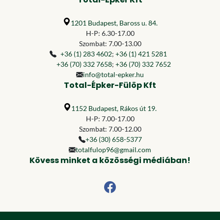
1201 Budapest, Baross u. 84.
H-P: 6.30-17.00
Szombat: 7.00-13.00
+36 (1) 283 4602
;
+36 (1) 421 5281
+36 (70) 332 7658
;
+36 (70) 332 7652
info@total-epker.hu
Total-Épker-Fülöp Kft
1152 Budapest, Rákos út 19.
H-P: 7.00-17.00
Szombat: 7.00-12.00
+36 (30) 658-5377
totalfulop96@gmail.com
Kövess minket a közösségi médiában!