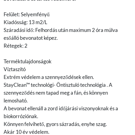
Felület: Selyemfényű
Kiadósság: 13 m2/L
Száradási idő: Felhordás után maximum 2 óra múlva
esőálló bevonatot képez.
Rétegek: 2
Terméktulajdonságok
Víztaszító
Extrém védelem a szennyeződések ellen.
StayClean™ technológi- Öntisztuló technológia . A
szennyeződés nem tapad meg a fán, és könnyen
lemosható.
A bevonat ellenáll a zord időjárási viszonyoknak és a
biokorróziónak.
Könnyen felvihető, gyors sázradás, enyhe szag.
Akár 10 év védelem.