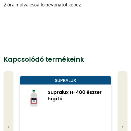
2 óra múlva esőálló bevonatot képez
Kapcsolódó termékeink
SUPRALUX
Supralux H-400 észter
hígító
«
»