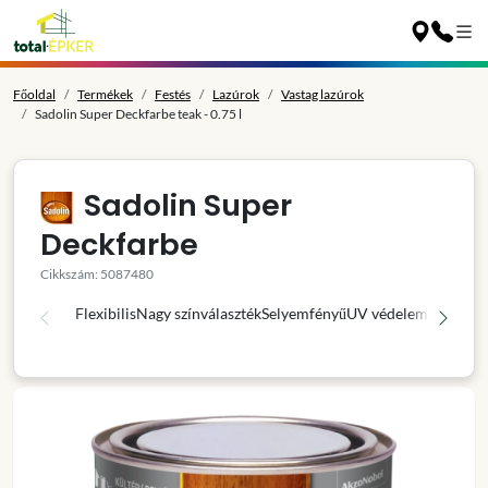
Főoldal
Termékek
Festés
Lazúrok
Vastag lazúrok
Sadolin Super Deckfarbe teak - 0.75 l
Sadolin Super
Deckfarbe
Cikkszám: 5087480
Flexibilis
Nagy színválaszték
Selyemfényű
UV védelem
Oldósze