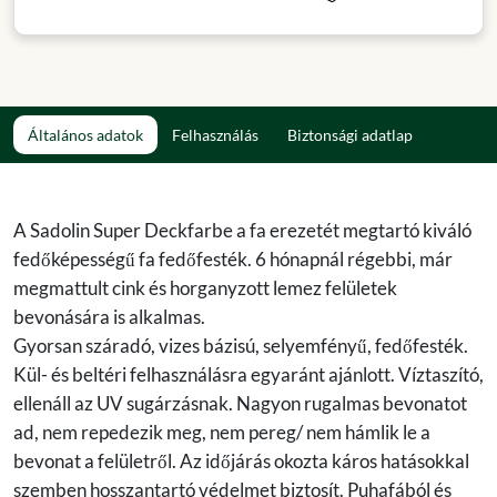
Általános adatok
Felhasználás
Biztonsági adatlap
A Sadolin Super Deckfarbe a fa erezetét megtartó kiváló
fedőképességű fa fedőfesték. 6 hónapnál régebbi, már
megmattult cink és horganyzott lemez felületek
bevonására is alkalmas.
Gyorsan száradó, vizes bázisú, selyemfényű, fedőfesték.
Kül- és beltéri felhasználásra egyaránt ajánlott. Víztaszító,
ellenáll az UV sugárzásnak. Nagyon rugalmas bevonatot
ad, nem repedezik meg, nem pereg/ nem hámlik le a
bevonat a felületről. Az időjárás okozta káros hatásokkal
szemben hosszantartó védelmet biztosít. Puhafából és