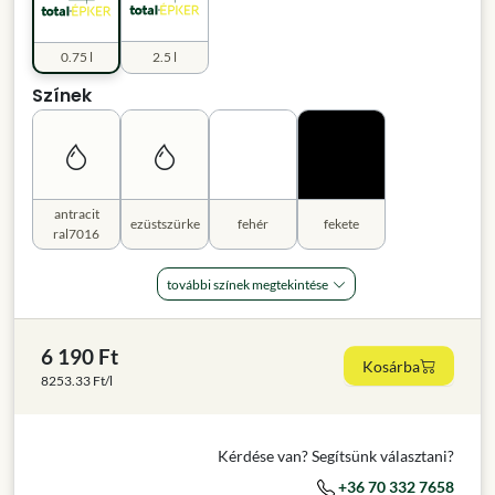
0.75 l
2.5 l
Színek
antracit
ezüstszürke
fehér
fekete
ral7016
további színek megtekintése
6 190 Ft
Kosárba
8253.33 Ft/l
Kérdése van? Segítsünk választani?
+36 70 332 7658