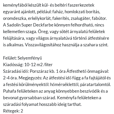
keményfából készült kül- és beltéri faszerkezetek
egyaránt ajánlott, például: faház, homlokzati borítás,
oromdeszka, erkélykorlát, fakerítés, zsalugáter, fabútor.
A Sadolin Super Deckfarbe könnyen felhordható, nincs
kellemetlen szaga. Öreg, vagy sötét árnyalatú felületek
felújítására, vagy világos árnyalatúvá történő átfestésére
is alkalmas. Visszavilágosítához használja a szahara színt.
Felület: Selyemfényű
Kiadósság: 10-12 m2 /liter
Száradási idő: Porszáraz kb. 1 óra Átfesthető önmagával:
2-4 óra. Megjegyzés: Az átfestési idő függ a fa fajtájától és
a festési körülményektől: hőmérséklettől, páratartalomtól.
Puhafa felületeken az anyag könnyebben beszívódik és a
bevonat gyorsabban szárad. Keményfa felületeken a
száradási folyamat hosszabb ideig tarthat.
Rétegek: 2