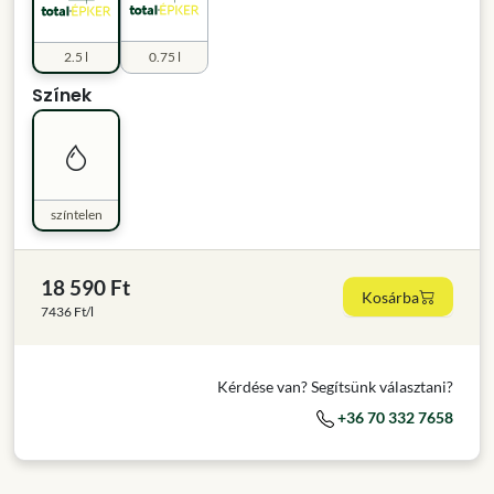
2.5 l
0.75 l
Színek
színtelen
18 590 Ft
Kosárba
7436 Ft/l
Kérdése van? Segítsünk választani?
+36 70 332 7658