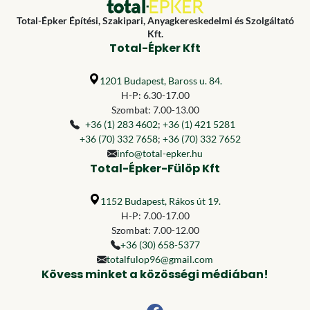
Total-Épker Építési, Szakipari, Anyagkereskedelmi és Szolgáltató
Kft.
Total-Épker Kft
1201 Budapest, Baross u. 84.
H-P: 6.30-17.00
Szombat: 7.00-13.00
+36 (1) 283 4602
;
+36 (1) 421 5281
+36 (70) 332 7658
;
+36 (70) 332 7652
info@total-epker.hu
Total-Épker-Fülöp Kft
1152 Budapest, Rákos út 19.
H-P: 7.00-17.00
Szombat: 7.00-12.00
+36 (30) 658-5377
totalfulop96@gmail.com
Kövess minket a közösségi médiában!