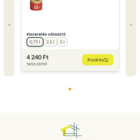
«
»
Kiszerelés választó
0.75 l
2.5 l
5 l
4 240 Ft
Kosárba
5653.33 Ft/l