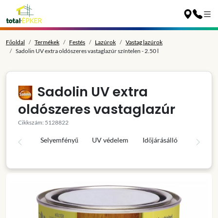
Főoldal
Termékek
Festés
Lazúrok
Vastag lazúrok
Sadolin UV extra oldószeres vastaglazúr színtelen - 2.50 l
Sadolin UV extra
oldószeres vastaglazúr
Cikkszám: 5128822
Selyemfényű
UV védelem
Időjárásálló