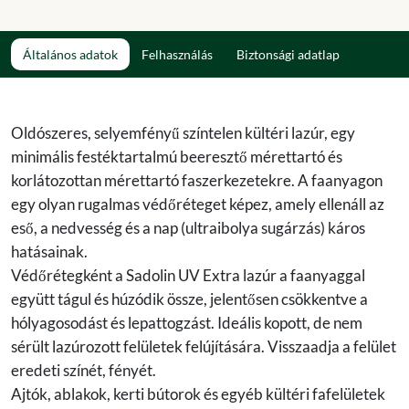
Általános adatok
Felhasználás
Biztonsági adatlap
Oldószeres, selyemfényű színtelen kültéri lazúr, egy
minimális festéktartalmú beeresztő mérettartó és
korlátozottan mérettartó faszerkezetekre. A faanyagon
egy olyan rugalmas védőréteget képez, amely ellenáll az
eső, a nedvesség és a nap (ultraibolya sugárzás) káros
hatásainak.
Védőrétegként a Sadolin UV Extra lazúr a faanyaggal
együtt tágul és húzódik össze, jelentősen csökkentve a
hólyagosodást és lepattogzást. Ideális kopott, de nem
sérült lazúrozott felületek felújítására. Visszaadja a felület
eredeti színét, fényét.
Ajtók, ablakok, kerti bútorok és egyéb kültéri fafelületek