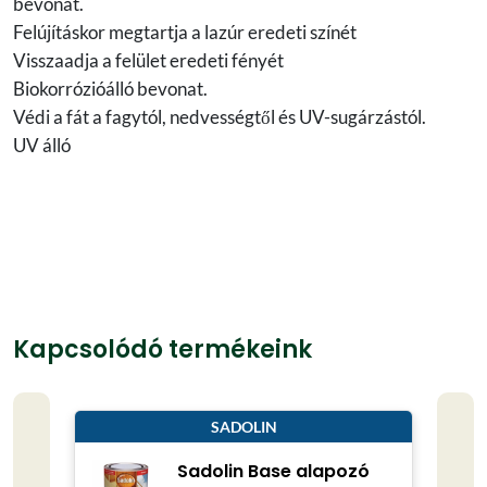
bevonat.
Felújításkor megtartja a lazúr eredeti színét
Visszaadja a felület eredeti fényét
Biokorrózióálló bevonat.
Védi a fát a fagytól, nedvességtől és UV-sugárzástól.
UV álló
Kapcsolódó termékeink
SADOLIN
Sadolin Base alapozó