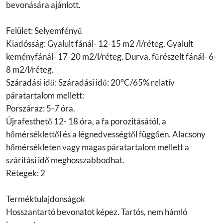
bevonására ajánlott.
Felület: Selyemfényű
Kiadósság: Gyalult fánál- 12-15 m2 /l/réteg. Gyalult
keményfánál- 17-20 m2/l/réteg. Durva, fűrészelt fánál- 6-
8 m2/l/réteg.
Száradási idő: Száradási idő: 20°C/65% relatív
páratartalom mellett:
Porszáraz: 5-7 óra.
Újrafesthető 12- 18 óra, a fa porozitásától, a
hőmérséklettől és a légnedvességtől függően. Alacsony
hőmérsékleten vagy magas páratartalom mellett a
szárítási idő meghosszabbodhat.
Rétegek: 2
Terméktulajdonságok
Hosszantartó bevonatot képez. Tartós, nem hámló