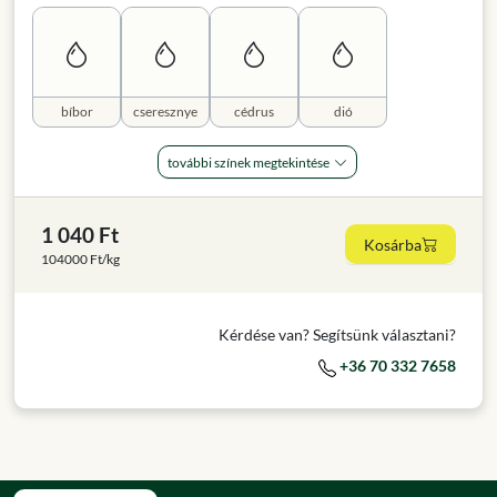
bíbor
cseresznye
cédrus
dió
további színek megtekintése
1 040 Ft
Kosárba
104000 Ft/kg
Kérdése van? Segítsünk választani?
+36 70 332 7658