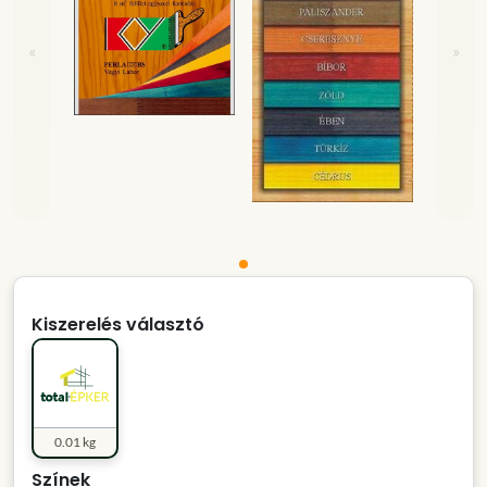
«
»
Kiszerelés választó
0.01 kg
Színek