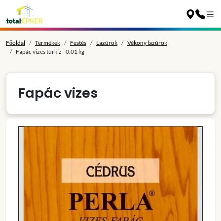
Főoldal
Termékek
Festés
Lazúrok
Vékony lazúrok
Fapác vizes türkiz - 0.01 kg
Fapác vizes