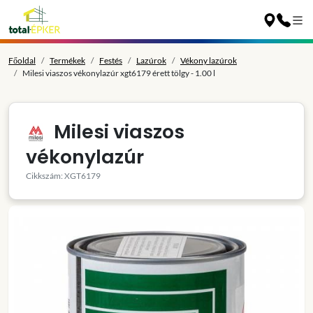
Főoldal
Termékek
Festés
Lazúrok
Vékony lazúrok
Milesi viaszos vékonylazúr xgt6179 érett tölgy - 1.00 l
Milesi viaszos
vékonylazúr
Cikkszám: XGT6179