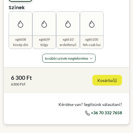
Színek
xgt608
xgt609
xgt610
xgt6100
közép dió
tölgy
erdeifenyő
feh.csak luc
további színek megtekintése
6 300 Ft
Kosárba
6300 Ft/l
Kérdése van? Segítsünk választani?
+36 70 332 7658