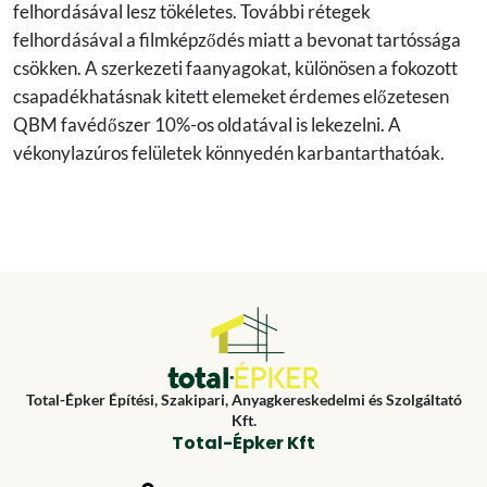
felhordásával lesz tökéletes. További rétegek
felhordásával a filmképződés miatt a bevonat tartóssága
csökken. A szerkezeti faanyagokat, különösen a fokozott
csapadékhatásnak kitett elemeket érdemes előzetesen
QBM favédőszer 10%-os oldatával is lekezelni. A
vékonylazúros felületek könnyedén karbantarthatóak.
Total-Épker Építési, Szakipari, Anyagkereskedelmi és Szolgáltató
Kft.
Total-Épker Kft