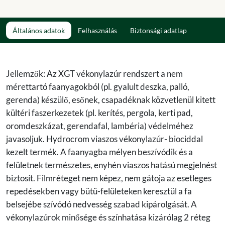
Általános adatok
Felhasználás
Biztonsági adatlap
Jellemzők: Az XGT vékonylazúr rendszert a nem
mérettartó faanyagokból (pl. gyalult deszka, palló,
gerenda) készülő, esőnek, csapadéknak közvetlenül kitett
kültéri faszerkezetek (pl. kerítés, pergola, kerti pad,
oromdeszkázat, gerendafal, lambéria) védelméhez
javasoljuk. Hydrocrom viaszos vékonylazúr- biociddal
kezelt termék. A faanyagba mélyen beszívódik és a
felületnek természetes, enyhén viaszos hatású megjelnést
biztosít. Filmréteget nem képez, nem gátoja az esetleges
repedésekben vagy bütü-felületeken keresztül a fa
belsejébe szívódó nedvesség szabad kipárolgását. A
vékonylazúrok minősége és színhatása kizárólag 2 réteg