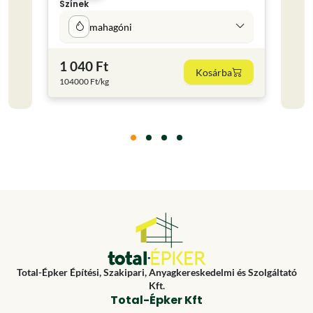
Színek
Kisze
mahagóni
0.75
1 040 Ft
4 24
Kosárba
104000 Ft/kg
5653.3
Total-Épker Építési, Szakipari, Anyagkereskedelmi és Szolgáltató
Kft.
Total-Épker Kft