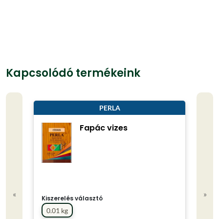
Kapcsolódó termékeink
PERLA
Fapác vizes
«
»
Kiszerelés választó
0.01 kg