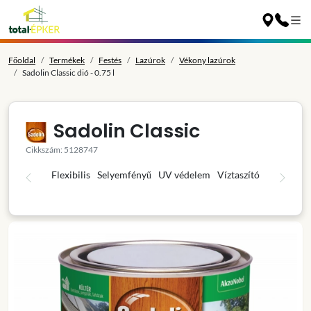
Főoldal
Termékek
Festés
Lazúrok
Vékony lazúrok
Sadolin Classic dió - 0.75 l
Sadolin Classic
Cikkszám: 5128747
Flexibilis
Selyemfényű
UV védelem
Víztaszító