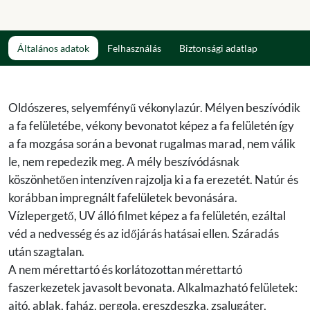
Általános adatok
Felhasználás
Biztonsági adatlap
Oldószeres, selyemfényű vékonylazúr. Mélyen beszívódik
a fa felületébe, vékony bevonatot képez a fa felületén így
a fa mozgása során a bevonat rugalmas marad, nem válik
le, nem repedezik meg. A mély beszívódásnak
köszönhetően intenzíven rajzolja ki a fa erezetét. Natúr és
korábban impregnált fafelületek bevonására.
Vízlepergető, UV álló filmet képez a fa felületén, ezáltal
véd a nedvesség és az időjárás hatásai ellen. Száradás
után szagtalan.
A nem mérettartó és korlátozottan mérettartó
faszerkezetek javasolt bevonata. Alkalmazható felületek:
ajtó, ablak, faház, pergola, ereszdeszka, zsalugáter,