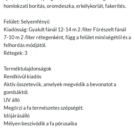
homlokzati borítás, oromdeszka, erkélykorlát, fakerítés.
Felület: Selyemfényű
Kiadósság: Gyalult fánál 12-14 m 2 /liter Fűrészelt fánál
7-10 m 2 /liter rétegenként, függ a felület minőségétől és a
felhordás módjától.
Rétegek: 3
Terméktulajdonságok
Rendkívül kiadós
Aktív összetevők, amelyek megvédik a bevonatot a
gombáktól.
UV álló
Megőrzi a fa természetes szépségét.
Időjárásálló
Mélyen beszívódik a fa pórusaiba