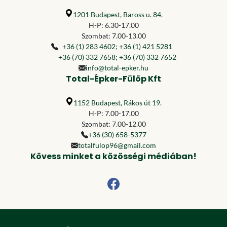
1201 Budapest, Baross u. 84.
H-P: 6.30-17.00
Szombat: 7.00-13.00
+36 (1) 283 4602
;
+36 (1) 421 5281
+36 (70) 332 7658
;
+36 (70) 332 7652
info@total-epker.hu
Total-Épker-Fülöp Kft
1152 Budapest, Rákos út 19.
H-P: 7.00-17.00
Szombat: 7.00-12.00
+36 (30) 658-5377
totalfulop96@gmail.com
Kövess minket a közösségi médiában!