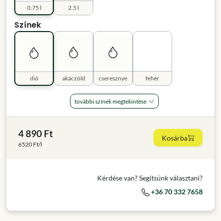
0.75 l
2.5 l
Színek
dió
akáczöld
cseresznye
fehér
további színek megtekintése
4 890 Ft
Kosárba
6520 Ft/l
Kérdése van? Segítsünk választani?
+36 70 332 7658