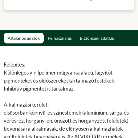
Általános adatok
Felhasználás
Biztonsági adatlap
Felépítés:
Különleges vinilpolimer műgyanta alapú, lágyítót,
pigmenteket és oldószereket tartalmazó festékek.
Inhibitív pigmentet is tartalmaz.
Alkalmazási terület:
elsősorban könnyű-és színesfémek (alumínium, sárga-és
vörösréz, horgany, ón, ónozott és horganyzott felületek)
bevonására alkalmasak, de előnyösen alkalmazhatók
acélfelületek bevonására is. Az ALVIKORR termékek