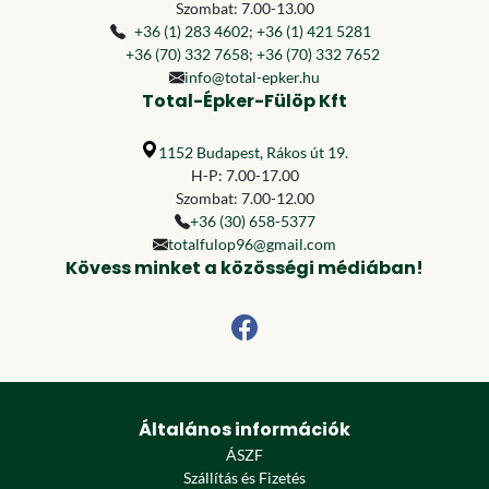
Szombat: 7.00-13.00
+36 (1) 283 4602
;
+36 (1) 421 5281
+36 (70) 332 7658
;
+36 (70) 332 7652
info@total-epker.hu
Total-Épker-Fülöp Kft
1152 Budapest, Rákos út 19.
H-P: 7.00-17.00
Szombat: 7.00-12.00
+36 (30) 658-5377
totalfulop96@gmail.com
Kövess minket a közösségi médiában!
Általános információk
ÁSZF
Szállítás és Fizetés