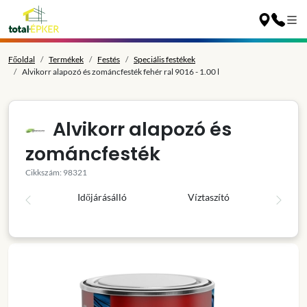
Főoldal
Termékek
Festés
Speciális festékek
Alvikorr alapozó és zománcfesték fehér ral 9016 - 1.00 l
Alvikorr alapozó és
zománcfesték
Cikkszám: 98321
Időjárásálló
Víztaszító