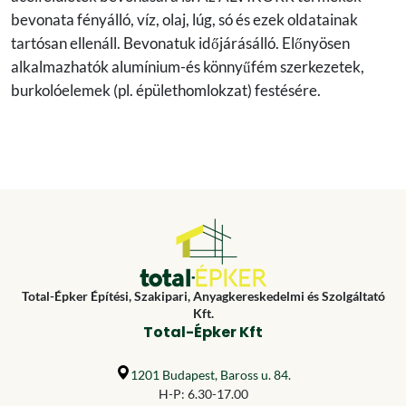
bevonata fényálló, víz, olaj, lúg, só és ezek oldatainak
tartósan ellenáll. Bevonatuk időjárásálló. Előnyösen
alkalmazhatók alumínium-és könnyűfém szerkezetek,
burkolóelemek (pl. épülethomlokzat) festésére.
Total-Épker Építési, Szakipari, Anyagkereskedelmi és Szolgáltató
Kft.
Total-Épker Kft
1201 Budapest, Baross u. 84.
H-P: 6.30-17.00