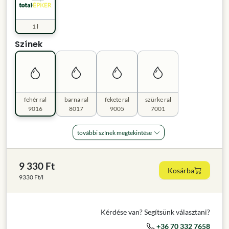
1 l
Színek
fehér ral
barna ral
fekete ral
szürke ral
9016
8017
9005
7001
további színek megtekintése
9 330 Ft
Kosárba
9330 Ft/l
Kérdése van? Segítsünk választani?
+36 70 332 7658