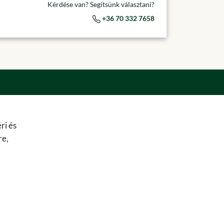
Kérdése van? Segítsünk választani?
+36 70 332 7658
ri és
re,