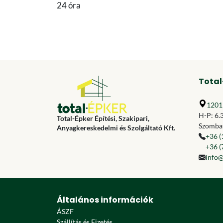
24 óra
Total
1201 
H-P: 6.
Total-Épker Építési, Szakipari,
Szombat
Anyagkereskedelmi és Szolgáltató Kft.
+36 (
+36 (
info@
Általános információk
ÁSZF
Szállítás és Fizetés