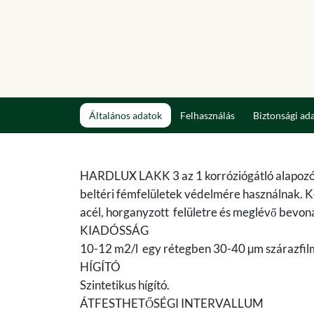
Általános adatok
Felhasználás
Biztonsági ad
HARDLUX LAKK 3 az 1 korróziógátló alapozó é
beltéri fémfelületek védelmére használnak. Ko
acél, horganyzott felületre és meglévő bevonat
KIADÓSSÁG
10-12 m2/l egy rétegben 30-40 µm szárazfilm
HÍGÍTÓ
Szintetikus hígító.
ÁTFESTHETŐSÉGI INTERVALLUM