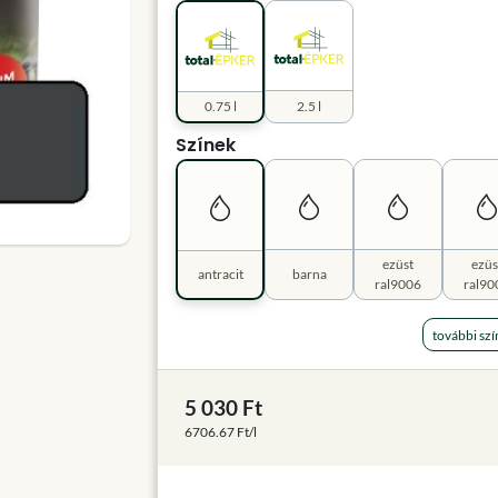
0.75 l
2.5 l
Színek
ezüst
ezüs
antracit
barna
ral9006
ral90
további szí
5 030 Ft
6706.67 Ft/l