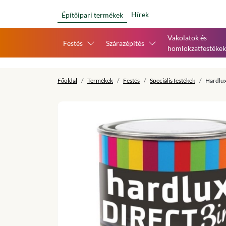
Hírek
Építőipari termékek
Vakolatok és
Festés
Szárazépítés
homlokzatfestékek
Főoldal
Termékek
Festés
Speciális festékek
Hardlux