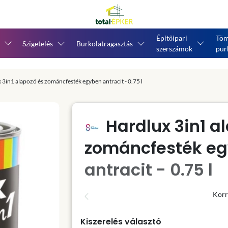
Építőipari
Töm
Szigetelés
Burkolatragasztás
szerszámok
pur
 3in1 alapozó és zománcfesték egyben antracit - 0.75 l
Hardlux 3in1 a
zománcfesték e
antracit - 0.75 l
Korr
Kiszerelés választó