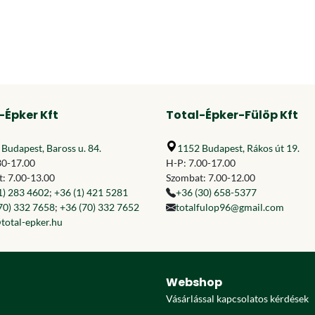
-Épker Kft
Total-Épker-Fülöp Kft
Budapest, Baross u. 84.
1152 Budapest, Rákos út 19.
30-17.00
H-P: 7.00-17.00
: 7.00-13.00
Szombat: 7.00-12.00
1) 283 4602
;
+36 (1) 421 5281
+36 (30) 658-5377
70) 332 7658
;
+36 (70) 332 7652
totalfulop96@gmail.com
total-epker.hu
Webshop
Vásárlással kapcsolatos kérdések