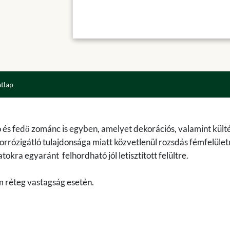
atlap
s fedő zománc is egyben, amelyet dekorációs, valamint külté
rrózigátló tulajdonsága miatt közvetlenül rozsdás fémfelület
okra egyaránt felhordható jól letisztított felültre.
 réteg vastagság esetén.