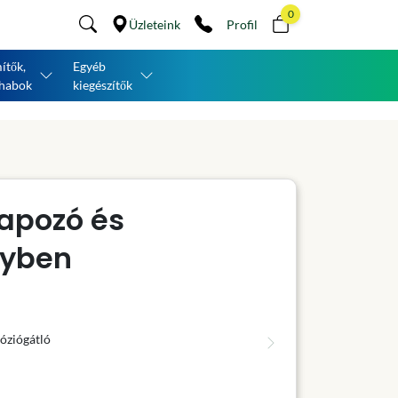
0
Üzleteink
Profil
ítők,
Egyéb
habok
kiegészítők
lapozó és
gyben
óziógátló