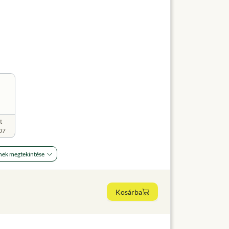
t
07
nek megtekintése
Kosárba