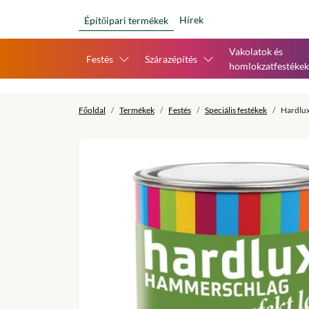
Hírek
Építőipari termékek
Vakolatok és
Festés
Szárazépítés
homlokzatfestékek
Főoldal
Termékek
Festés
Speciális festékek
Hardlux 