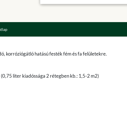
atlap
korróziógátló hatású festék fém és fa felületekre.
 (0,75 liter kiadóssága 2 rétegben kb.: 1,5-2 m2)