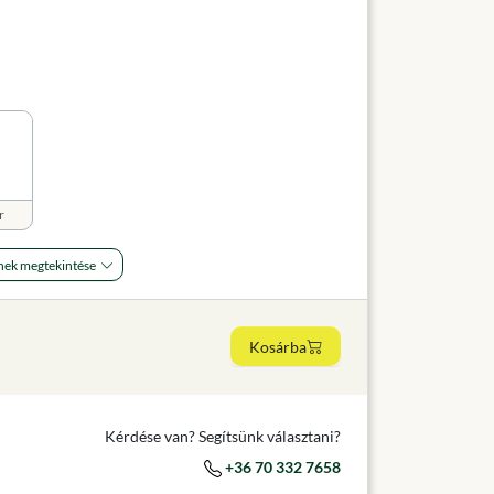
r
nek megtekintése
Kosárba
Kérdése van? Segítsünk választani?
+36 70 332 7658