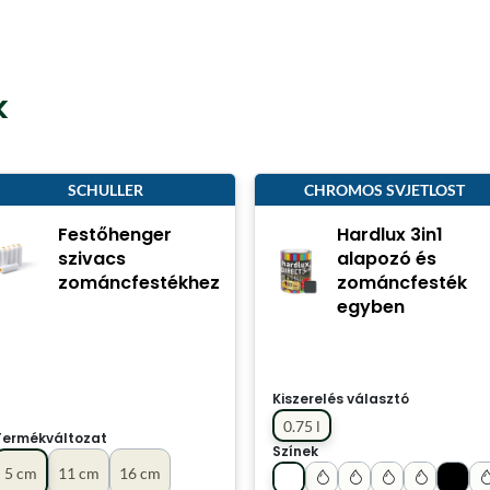
k
SCHULLER
CHROMOS SVJETLOST
Festőhenger
Hardlux 3in1
szivacs
alapozó és
zománcfestékhez
zománcfesték
egyben
Kiszerelés választó
0.75 l
Termékváltozat
Színek
5 cm
11 cm
16 cm