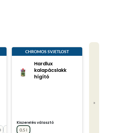
CHROMOS SVJETLOST
Hardlux
kalapácslakk
hígító
»
Kiszerelés választó
0.5 l