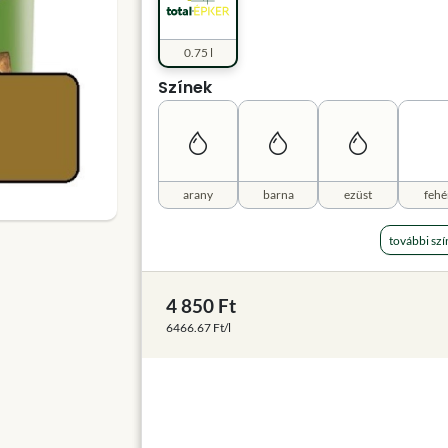
0.75 l
Színek
arany
barna
ezüst
fehé
további szí
4 850 Ft
6466.67 Ft/l