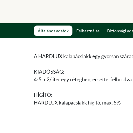
Általános adatok
Felhasználás
Biztonsági ad
A HARDLUX kalapácslakk egy gyorsan száradó, 
KIADÓSSÁG:
4-5 m2/liter egy rétegben, ecsettel felhordva.
HÍGÍTÓ:
HARDLUX kalapácslakk hígító, max. 5%