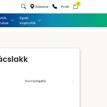
0
Üzleteink
Profil
ítők,
Egyéb
habok
kiegészítők
ácslakk
Korróziógátló