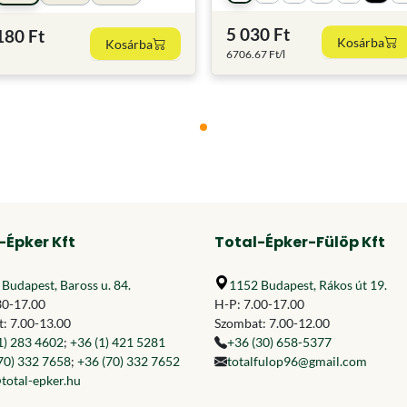
5 030 Ft
180 Ft
Kosárba
Kosárba
6706.67 Ft/l
-Épker Kft
Total-Épker-Fülöp Kft
Budapest, Baross u. 84.
1152 Budapest, Rákos út 19.
30-17.00
H-P: 7.00-17.00
: 7.00-13.00
Szombat: 7.00-12.00
1) 283 4602
;
+36 (1) 421 5281
+36 (30) 658-5377
70) 332 7658
;
+36 (70) 332 7652
totalfulop96@gmail.com
total-epker.hu