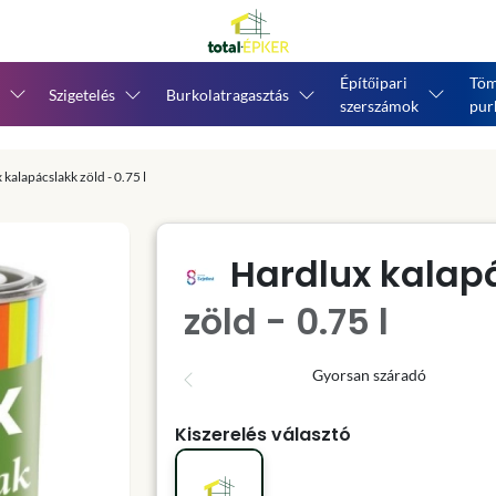
Építőipari
Töm
Szigetelés
Burkolatragasztás
szerszámok
pur
kalapácslakk zöld - 0.75 l
Hardlux kalap
zöld - 0.75 l
Gyorsan száradó
Kiszerelés választó