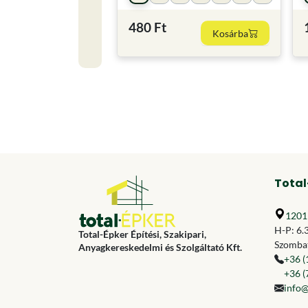
480 Ft
Kosárba
Total
1201 
H-P: 6.
Total-Épker Építési, Szakipari,
Szombat
Anyagkereskedelmi és Szolgáltató Kft.
+36 (
+36 (
info@