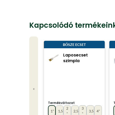
Kapcsolódó termékein
BŐSZE ECSET
Laposecset
szimpla
«
Termékváltozat
2
3
1"
1,5"
2,5"
3,5"
4"
"
"