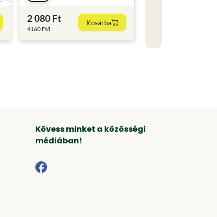
2 080 Ft
Kosárba
4160 Ft/l
Kövess minket a közösségi
médiában!