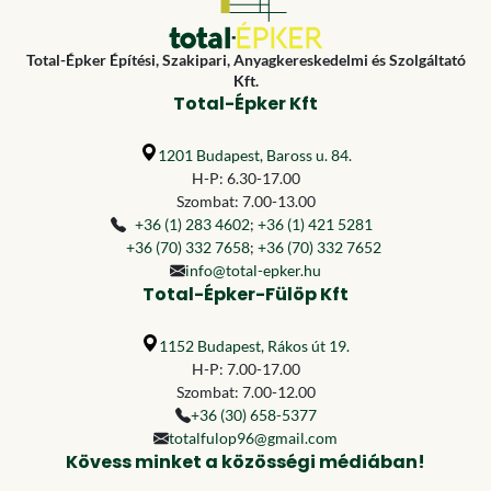
Total-Épker Építési, Szakipari, Anyagkereskedelmi és Szolgáltató
Kft.
Total-Épker Kft
1201 Budapest, Baross u. 84.
H-P: 6.30-17.00
Szombat: 7.00-13.00
+36 (1) 283 4602
;
+36 (1) 421 5281
+36 (70) 332 7658
;
+36 (70) 332 7652
info@total-epker.hu
Total-Épker-Fülöp Kft
1152 Budapest, Rákos út 19.
H-P: 7.00-17.00
Szombat: 7.00-12.00
+36 (30) 658-5377
totalfulop96@gmail.com
Kövess minket a közösségi médiában!