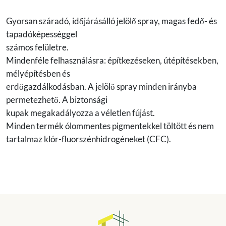
Gyorsan száradó, időjárásálló jelölő spray, magas fedő- és
tapadóképességgel
számos felületre.
Mindenféle felhasználásra: építkezéseken, útépítésekben,
mélyépítésben és
erdőgazdálkodásban. A jelölő spray minden irányba
permetezhető. A biztonsági
kupak megakadályozza a véletlen fújást.
Minden termék ólommentes pigmentekkel töltött és nem
tartalmaz klór-fluorszénhidrogéneket (CFC).