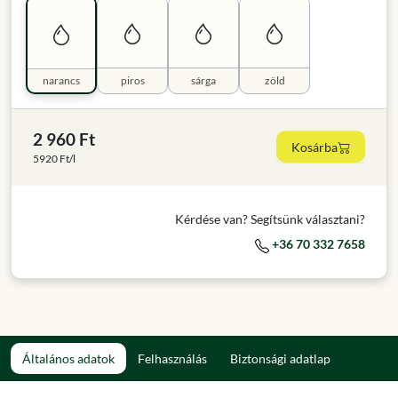
narancs
piros
sárga
zöld
2 960 Ft
Kosárba
5920 Ft/l
Kérdése van? Segítsünk választani?
+36 70 332 7658
Általános adatok
Felhasználás
Biztonsági adatlap