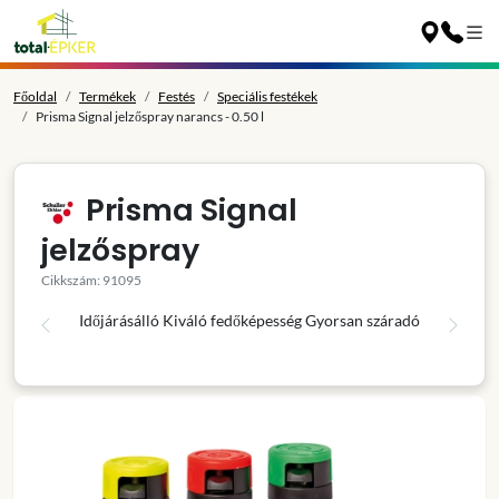
Főoldal
Termékek
Festés
Speciális festékek
Prisma Signal jelzőspray narancs - 0.50 l
Prisma Signal
jelzőspray
Cikkszám: 91095
Időjárásálló
Kiváló fedőképesség
Gyorsan száradó