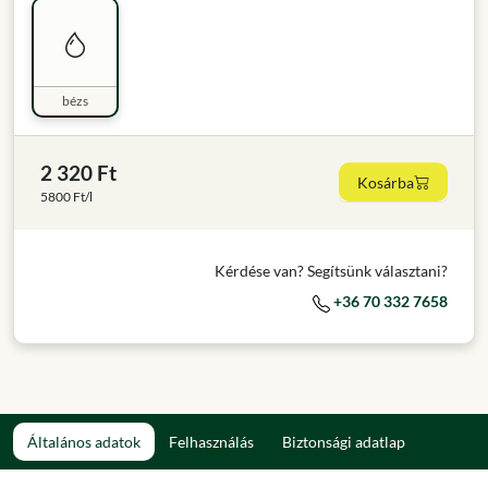
bézs
2 320 Ft
Kosárba
5800 Ft/l
Kérdése van? Segítsünk választani?
+36 70 332 7658
Általános adatok
Felhasználás
Biztonsági adatlap