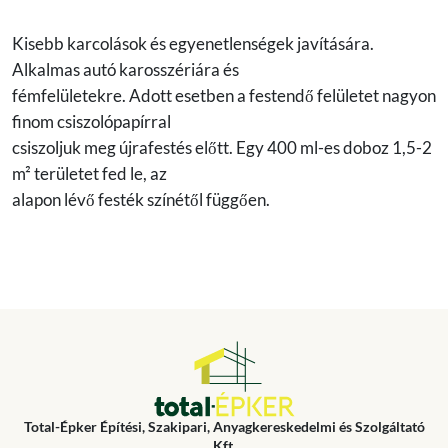
Kisebb karcolások és egyenetlenségek javítására.
Alkalmas autó karosszériára és
fémfelületekre. Adott esetben a festendő felületet nagyon
finom csiszolópapírral
csiszoljuk meg újrafestés előtt. Egy 400 ml-es doboz 1,5-2
m² területet fed le, az
alapon lévő festék színétől függően.
Total-Épker Építési, Szakipari, Anyagkereskedelmi és Szolgáltató
Kft.