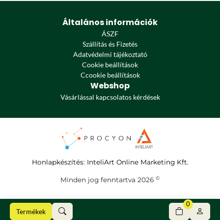
Általános információk
ÁSZF
Szállítás és Fizetés
Adatvédelmi tájékoztató
Cookie beállítások
Ccookie beállítások
Webshop
Vásárlással kapcsolatos kérdések
Honlapkészítés
:
InteliArt Online Marketing Kft.
©
Minden jog fenntartva 2026
0
Termékek