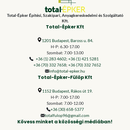
Total-Épker Építési, Szakipari, Anyagkereskedelmi és Szolgáltató
Kft.
Total-Épker Kft
1201 Budapest, Baross u. 84.
H-P: 6.30-17.00
Szombat: 7.00-13.00
+36 (1) 283 4602
;
+36 (1) 421 5281
+36 (70) 332 7658
;
+36 (70) 332 7652
info@total-epker.hu
Total-Épker-Fülöp Kft
1152 Budapest, Rákos út 19.
H-P: 7.00-17.00
Szombat: 7.00-12.00
+36 (30) 658-5377
totalfulop96@gmail.com
Kövess minket a közösségi médiában!