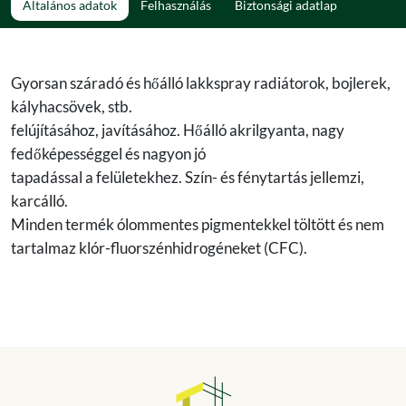
Általános adatok
Felhasználás
Biztonsági adatlap
Gyorsan száradó és hőálló lakkspray radiátorok, bojlerek,
kályhacsövek, stb.
felújításához, javításához. Hőálló akrilgyanta, nagy
fedőképességgel és nagyon jó
tapadással a felületekhez. Szín- és fénytartás jellemzi,
karcálló.
Minden termék ólommentes pigmentekkel töltött és nem
tartalmaz klór-fluorszénhidrogéneket (CFC).