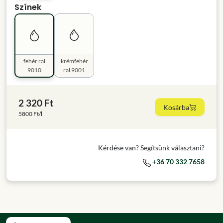
Színek
fehér ral
krémfehér
9010
ral 9001
2 320 Ft
Kosárba
5800 Ft/l
Kérdése van? Segítsünk választani?
+36 70 332 7658