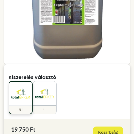
Kiszerelés választó
5 l
1 l
19 750 Ft
Kosárba