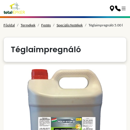
Főoldal
Termékek
Festés
Speciális festékek
Téglaimpregnáló 5.00 l
Téglaimpregnáló