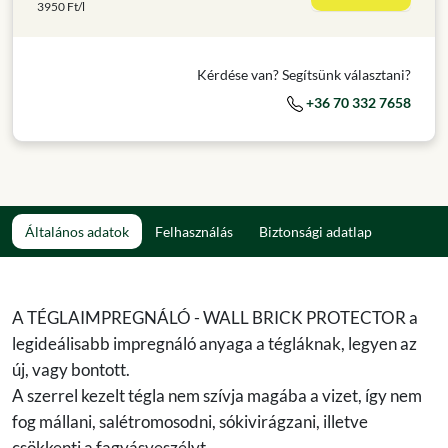
3950 Ft/l
Kérdése van? Segítsünk választani?
+36 70 332 7658
Általános adatok
Felhasználás
Biztonsági adatlap
A TÉGLAIMPREGNÁLÓ - WALL BRICK PROTECTOR a
legideálisabb impregnáló anyaga a tégláknak, legyen az
új, vagy bontott.
A szerrel kezelt tégla nem szívja magába a vizet, így nem
fog mállani, salétromosodni, sókivirágzani, illetve
csökkenti a fagyásveszélyt.