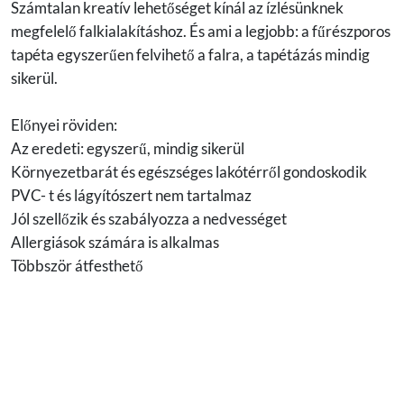
Számtalan kreatív lehetőséget kínál az ízlésünknek
megfelelő falkialakításhoz. És ami a legjobb: a fűrészporos
tapéta egyszerűen felvihető a falra, a tapétázás mindig
sikerül.
Előnyei röviden:
Az eredeti: egyszerű, mindig sikerül
Környezetbarát és egészséges lakótérről gondoskodik
PVC- t és lágyítószert nem tartalmaz
Jól szellőzik és szabályozza a nedvességet
Allergiások számára is alkalmas
Többször átfesthető