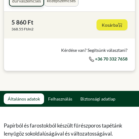
középszemcsés
durvaszemcsés
5 860 Ft
Kosárba
368.55 Ft/m2
Kérdése van? Segítsünk választani?
+36 70 332 7658
Általános adatok
Felhasználás
Biztonsági adatlap
Papírból és farostokból készült fűrészporos tapétánk
lenyűgöz sokoldalúságával és változatosságával.