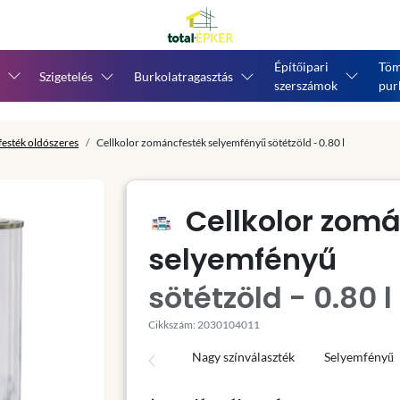
Építőipari
Töm
Szigetelés
Burkolatragasztás
szerszámok
pur
esték oldószeres
Cellkolor zománcfesték selyemfényű sötétzöld - 0.80 l
Cellkolor zom
selyemfényű
sötétzöld - 0.80 l
Cikkszám: 2030104011
Nagy színválaszték
Selyemfényű