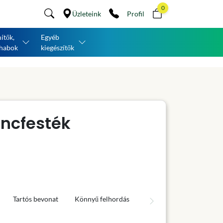
0
Üzleteink
Profil
ítők,
Egyéb
habok
kiegészítők
áncfesték
Tartós bevonat
Könnyű felhordás