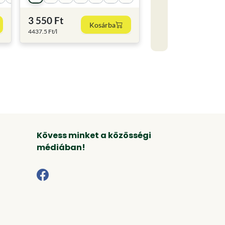
3 550 Ft
Kosárba
4437.5 Ft/l
Kövess minket a közösségi
médiában!