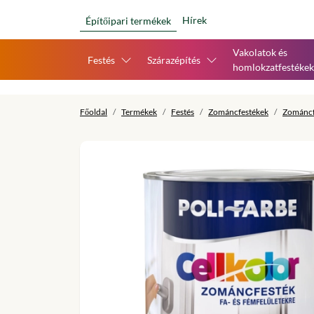
Hírek
Építőipari termékek
Vakolatok és
Festés
Szárazépítés
homlokzatfestékek
Főoldal
Termékek
Festés
Zománcfestékek
Zománcf