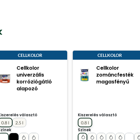
k
CELLKOLOR
CELLKOLOR
Cellkolor
Cellkolor
univerzális
zománcfesték
korróziógátló
magasfényű
alapozó
Kiszerelés választó
Kiszerelés választó
0.8 l
2.5 l
0.8 l
Színek
Színek