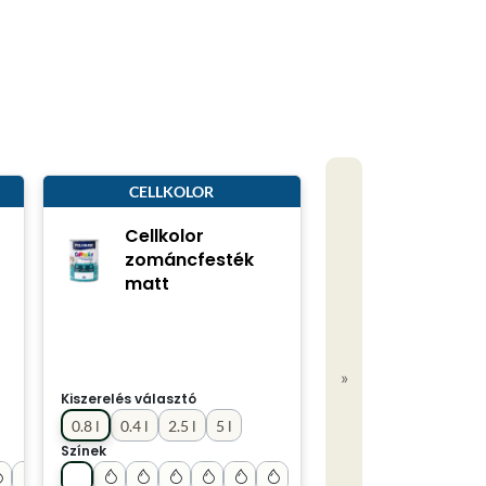
CELLKOLOR
Cellkolor
zománcfesték
matt
»
Kiszerelés választó
0.8 l
0.4 l
2.5 l
5 l
Színek