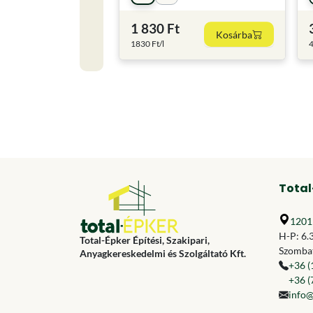
1 830 Ft
Kosárba
1830 Ft/l
4
Total
1201 
H-P: 6.
Total-Épker Építési, Szakipari,
Szombat
Anyagkereskedelmi és Szolgáltató Kft.
+36 (
+36 (
info@