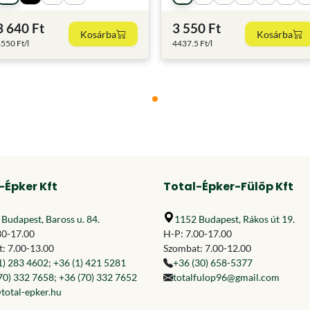
3 640 Ft
3 550 Ft
Kosárba
Kosárba
550 Ft/l
4437.5 Ft/l
-Épker Kft
Total-Épker-Fülöp Kft
Budapest, Baross u. 84.
1152 Budapest, Rákos út 19.
30-17.00
H-P: 7.00-17.00
: 7.00-13.00
Szombat: 7.00-12.00
1) 283 4602
;
+36 (1) 421 5281
+36 (30) 658-5377
70) 332 7658
;
+36 (70) 332 7652
totalfulop96@gmail.com
total-epker.hu