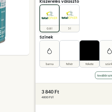
Kiszerelés választó
0.8 l
5 l
Színek
barna
fehér
fekete
szür
további szí
3 840 Ft
4800 Ft/l