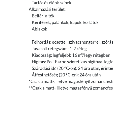
Tartós és élénk színek
Alkalmazási terület:
Beltéri ajtók
Kerítések, palánkok, kapuk, korlátok
Ablakok
Felhordás: ecsettel, szivacshengerrel, szórás
Javasolt rétegszám: 1-2 réteg
Kiadósság: legfeljebb 16 m²/l egy rétegben
Hígítás: Poli-Farbe szintetikus hígítóval leg
Száradási idő (20 °C-on): 24 óra után, érinté
Átfesthetőség (20 °C-on): 24 óra után
*Csak a matt-, illetve magasfényű zománcfest
**Csak a matt-, illetve magasfényű zománcfes