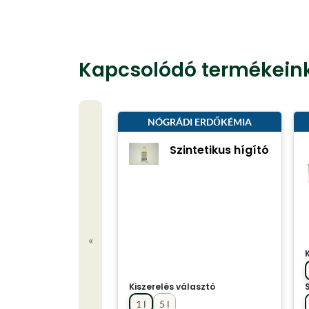
Kapcsolódó termékein
NÓGRÁDI ERDŐKÉMIA
Szintetikus hígító
«
Kiszerelés választó
1 l
5 l