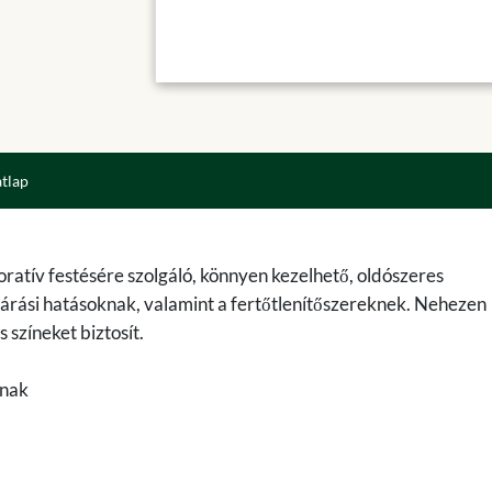
atlap
koratív festésére szolgáló, könnyen kezelhető, oldószeres
járási hatásoknak, valamint a fertőtlenítőszereknek. Nehezen
 színeket biztosít.
knak