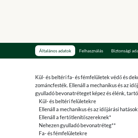
Általános adatok
Felhasználás
Biztonsági ad
Kül- és beltéri fa- és fémfelületek védő és de
zománcfesték. Ellenáll a mechanikus és az idő
gyulladó bevonatréteget képez és élénk, tartós
Kül- és beltéri felületekre
Ellenáll a mechanikus és az időjárási hatáso
Ellenáll a fertőtlenítőszereknek*
Nehezen gyulladó bevonatréteg**
Fa- és fémfelületekre