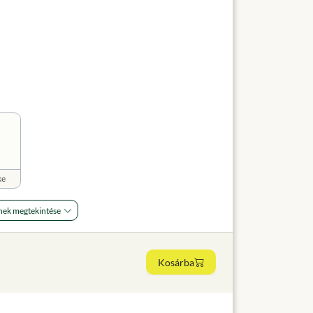
ke
nek megtekintése
Kosárba