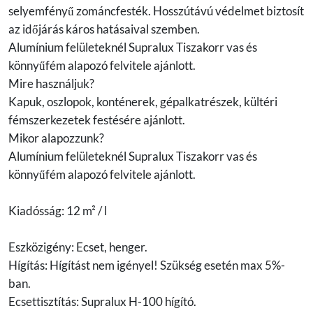
selyemfényű zománcfesték. Hosszútávú védelmet biztosít
az időjárás káros hatásaival szemben.
Alumínium felületeknél Supralux Tiszakorr vas és
könnyűfém alapozó felvitele ajánlott.
Mire használjuk?
Kapuk, oszlopok, konténerek, gépalkatrészek, kültéri
fémszerkezetek festésére ajánlott.
Mikor alapozzunk?
Alumínium felületeknél Supralux Tiszakorr vas és
könnyűfém alapozó felvitele ajánlott.
Kiadósság: 12 m² / l
Eszközigény: Ecset, henger.
Hígítás: Hígítást nem igényel! Szükség esetén max 5%-
ban.
Ecsettisztítás: Supralux H-100 hígító.