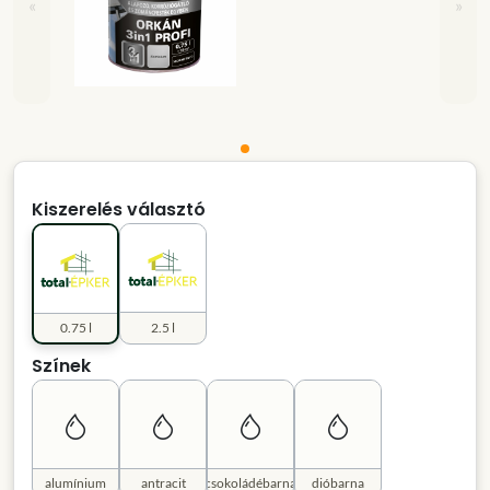
«
»
Kiszerelés választó
0.75 l
2.5 l
Színek
alumínium
antracit
csokoládébarna
dióbarna