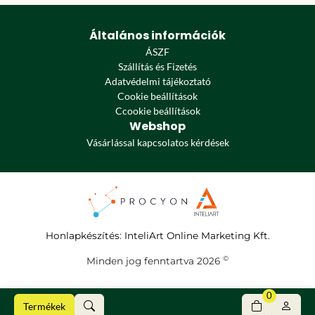
Általános információk
ÁSZF
Szállítás és Fizetés
Adatvédelmi tájékoztató
Cookie beállítások
Ccookie beállítások
Webshop
Vásárlással kapcsolatos kérdések
Honlapkészítés
:
InteliArt Online Marketing Kft.
©
Minden jog fenntartva 2026
0
Termékek