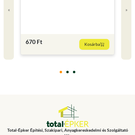
«
»
Term
5 c
670 Ft
180
Kosárba
Total-Épker Építési, Szakipari, Anyagkereskedelmi és Szolgáltató