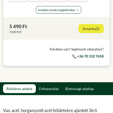
további színek megtekintése
5 490 Ft
Kosárba
7320 Ft/l
Kérdése van? Segítsünk választani?
+36 70 332 7658
Általános adatok
Felhasználás
Biztonsági adatlap
Vas, acél, horganyzott acél felületekre ajánlott 3in1