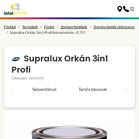
Főoldal
Termékek
Festés
Zománcfestékek
Zománcfesték oldószeres
Supralux Orkán 3in1 Profi kárminvörös - 0.75 l
Supralux Orkán 3in1
Profi
Cikkszám: 5615652
Selyemfényű
Tartós bevonat