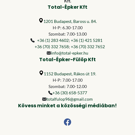
Kft.
Total-Épker Kft
1201 Budapest, Baross u. 84.
H-P: 6.30-17.00
Szombat: 7.00-13.00
+36 (1) 283 4602
;
+36 (1) 421 5281
+36 (70) 332 7658
;
+36 (70) 332 7652
info@total-epker.hu
Total-Épker-Fülöp Kft
1152 Budapest, Rákos út 19.
H-P: 7.00-17.00
Szombat: 7.00-12.00
+36 (30) 658-5377
totalfulop96@gmail.com
Kövess minket a közösségi médiában!