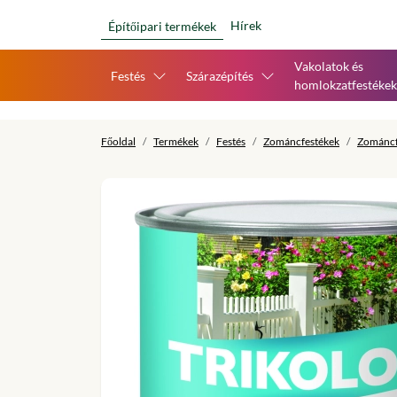
Hírek
Építőipari termékek
Vakolatok és
Festés
Szárazépítés
homlokzatfestékek
Főoldal
Termékek
Festés
Zománcfestékek
Zománcf