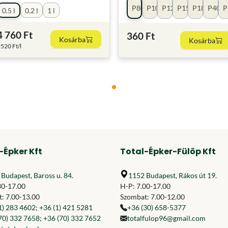
P80
P100
P120
P150
P180
P40
P
0.5 l
0.2 l
1 l
4 760 Ft
360 Ft
Kosárba
Kosárba
520 Ft/l
-Épker Kft
Total-Épker-Fülöp Kft
Budapest, Baross u. 84.
1152 Budapest, Rákos út 19.
30-17.00
H-P: 7.00-17.00
: 7.00-13.00
Szombat: 7.00-12.00
1) 283 4602
;
+36 (1) 421 5281
+36 (30) 658-5377
70) 332 7658
;
+36 (70) 332 7652
totalfulop96@gmail.com