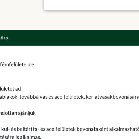
atlap
 fémfelületekre
ületet ad
, ablakok, továbbá vas és acélfelületek, korlátvasakbevonásár
ndottan ajánljuk
kül- és beltéri fa- és acélfelületek bevonataként alkalmazható
tésére is alkalmas.