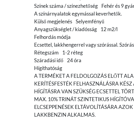
Színek száma / színezhetőség Fehér és 9 gyár
A színárnyalatok egymással keverhetők.
Külső megjelenés Selyemfényű
Anyagszükséglet / kiadósság 12 m2/l
Felhordás módja
Ecsettel, lakkhengerrel vagy szórással. Szórás
Rétegszám 1-2 réteg
Száradási idő 24 óra
Hígíthatóság
A TERMÉKET A FELDOLGOZÁS ELŐTT ALA
KERÍTÉSFESTÉK FELHASZNÁLÁSRA KÉSZ
HÍGÍTÁSRA VAN SZÜKSÉG ECSETTEL TÖR
MAX. 10% TRINÁT SZINTETIKUS HÍGÍTÓVA
ELCSEPPENÉSEK ELTÁVOLÍTÁSÁRA AZOK 
LAKKBENZIN ALKALMAS.