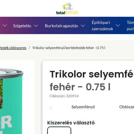
Építőipari
Töm
Szigetelés
Burkolatragasztás
szerszámok
pur
esték oldószeres
Trikolor selyemfényű kerítésfesték fehér - 0.75 l
Trikolor selyemfé
fehér - 0.75 l
Cikkszám: 320914
Selyemfényű
Oldósz
Kiszerelés választó