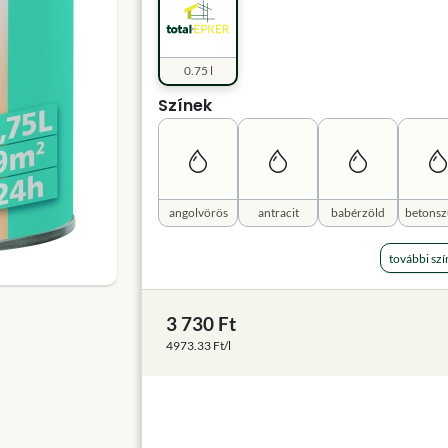
0.75 l
Színek
angolvörös
antracit
babérzöld
betonsz
további szí
3 730 Ft
4973.33 Ft/l