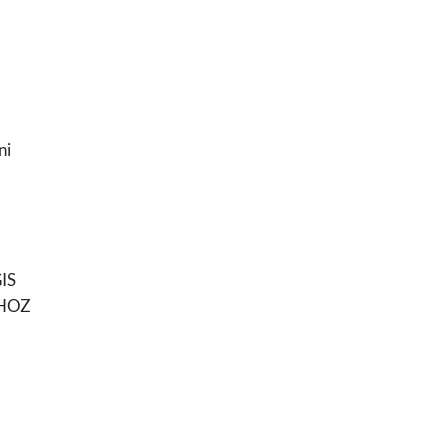
ni
IS
SHOZ