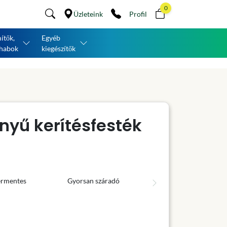
0
Üzleteink
Profil
ítők,
Egyéb
habok
kiegészítők
nyű kerítésfesték
ermentes
Gyorsan száradó