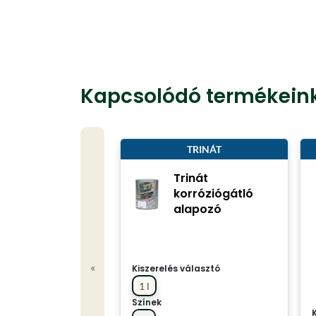
Kapcsolódó termékein
TRINÁT
Trinát
korróziógátló
alapozó
«
Kiszerelés választó
1 l
Színek