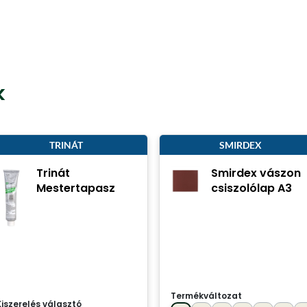
k
TRINÁT
SMIRDEX
Trinát
Smirdex vászon
Mestertapasz
csiszolólap A3
Termékváltozat
Kiszerelés választó