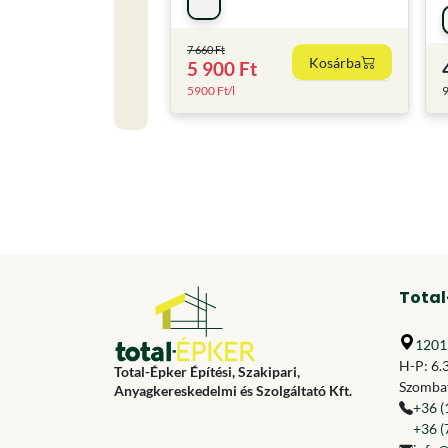
7 660 Ft
Kosárba
5 900 Ft
5900 Ft/l
9
Total
1201 
H-P: 6.
Total-Épker Építési, Szakipari,
Szombat
Anyagkereskedelmi és Szolgáltató Kft.
+36 (
+36 (