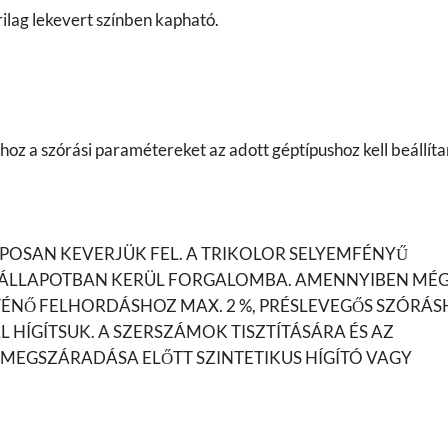
ilag lekevert színben kapható.
hoz a szórási paramétereket az adott géptípushoz kell beállíta
POSAN KEVERJÜK FEL. A TRIKOLOR SELYEMFÉNYŰ
 ÁLLAPOTBAN KERÜL FORGALOMBA. AMENNYIBEN MÉG
TÉNŐ FELHORDÁSHOZ MAX. 2 %, PRÉSLEVEGŐS SZÓRÁ
L HÍGÍTSUK. A SZERSZÁMOK TISZTÍTÁSÁRA ÉS AZ
MEGSZÁRADÁSA ELŐTT SZINTETIKUS HÍGÍTÓ VAGY