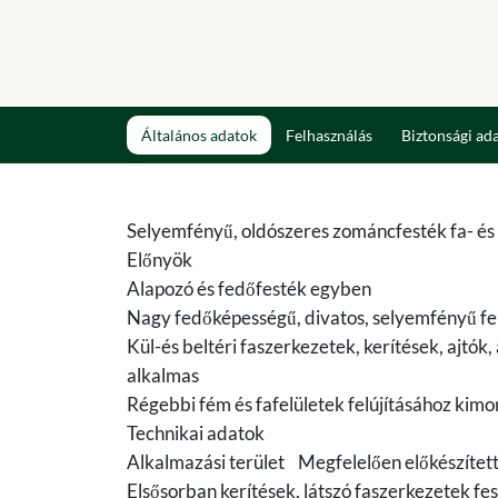
Általános adatok
Felhasználás
Biztonsági ad
Selyemfényű, oldószeres zománcfesték fa- és
Előnyök
Alapozó és fedőfesték egyben
Nagy fedőképességű, divatos, selyemfényű fel
Kül-és beltéri faszerkezetek, kerítések, ajtók
alkalmas
Régebbi fém és fafelületek felújításához kimo
Technikai adatok
Alkalmazási terület Megfelelően előkészített 
Elsősorban kerítések, látszó faszerkezetek fes