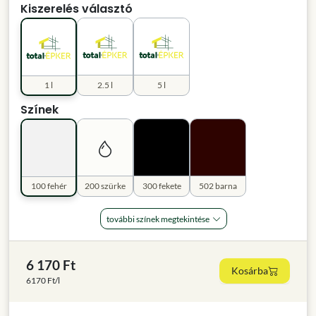
Kiszerelés választó
1 l
2.5 l
5 l
Színek
100 fehér
200 szürke
300 fekete
502 barna
további színek megtekintése
6 170 Ft
Kosárba
6170 Ft/l