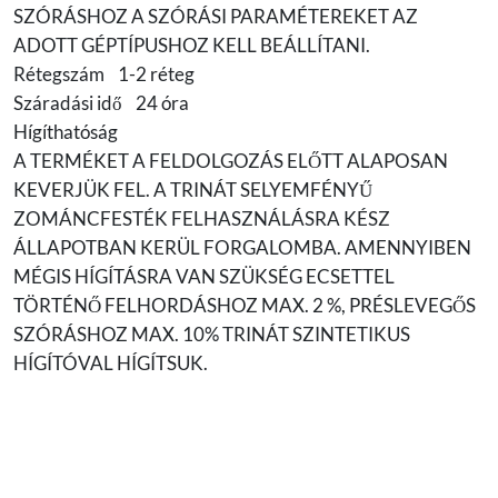
SZÓRÁSHOZ A SZÓRÁSI PARAMÉTEREKET AZ
ADOTT GÉPTÍPUSHOZ KELL BEÁLLÍTANI.
Rétegszám 1-2 réteg
Száradási idő 24 óra
Hígíthatóság
A TERMÉKET A FELDOLGOZÁS ELŐTT ALAPOSAN
KEVERJÜK FEL. A TRINÁT SELYEMFÉNYŰ
ZOMÁNCFESTÉK FELHASZNÁLÁSRA KÉSZ
ÁLLAPOTBAN KERÜL FORGALOMBA. AMENNYIBEN
MÉGIS HÍGÍTÁSRA VAN SZÜKSÉG ECSETTEL
TÖRTÉNŐ FELHORDÁSHOZ MAX. 2 %, PRÉSLEVEGŐS
SZÓRÁSHOZ MAX. 10% TRINÁT SZINTETIKUS
HÍGÍTÓVAL HÍGÍTSUK.