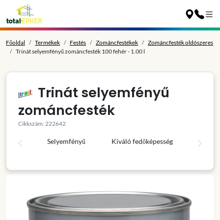
Főoldal
Termékek
Festés
Zománcfestékek
Zománcfesték oldószeres
Trinát selyemfényű zománcfesték 100 fehér - 1.00 l
Trinát selyemfényű
zománcfesték
Cikkszám: 222642
Selyemfényű
Kiváló fedőképesség