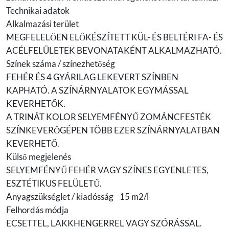
Technikai adatok
Alkalmazási terület
MEGFELELŐEN ELŐKÉSZÍTETT KÜL- ÉS BELTÉRI FA- ÉS
ACÉLFELÜLETEK BEVONATAKÉNT ALKALMAZHATÓ.
Színek száma / színezhetőség
FEHÉR ÉS 4 GYÁRILAG LEKEVERT SZÍNBEN
KAPHATÓ. A SZÍNÁRNYALATOK EGYMÁSSAL
KEVERHETŐK.
A TRINÁT KOLOR SELYEMFÉNYŰ ZOMÁNCFESTÉK
SZÍNKEVERŐGÉPEN TÖBB EZER SZÍNÁRNYALATBAN
KEVERHETŐ.
Külső megjelenés
SELYEMFÉNYŰ FEHÉR VAGY SZÍNES EGYENLETES,
ESZTÉTIKUS FELÜLETŰ.
Anyagszükséglet / kiadósság 15 m2/l
Felhordás módja
ECSETTEL, LAKKHENGERREL VAGY SZÓRÁSSAL.