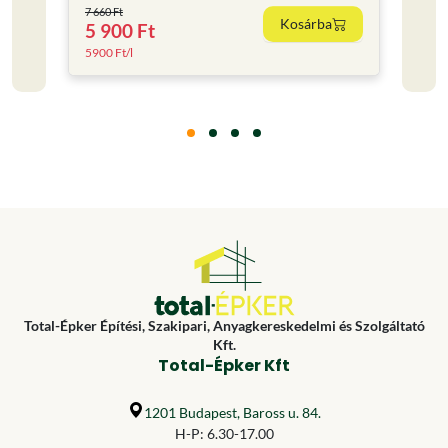
7 660 Ft
Kosárba
5 900 Ft
4 80
5900 Ft/l
6400 F
Total-Épker Építési, Szakipari, Anyagkereskedelmi és Szolgáltató
Kft.
Total-Épker Kft
1201 Budapest, Baross u. 84.
H-P: 6.30-17.00