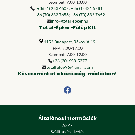
Szombat: 7.00-13.00
+36 (1) 283 4602
;
+36 (1) 421 5281
+36 (70) 332 7658
;
+36 (70) 332 7652
info@total-epker.hu
Total-Épker-Fülöp Kft
1152 Budapest, Rákos út 19.
H-P: 7.00-17.00
Szombat: 7.00-12.00
+36 (30) 658-5377
totalfulop96@gmail.com
Kövess minket a közösségi médiában!
Általános információk
ÁSZF
Szállítás és Fizetés