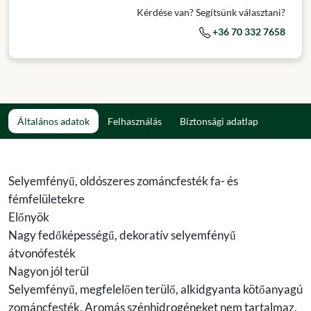
Kérdése van? Segítsünk választani?
+36 70 332 7658
Általános adatok
Felhasználás
Biztonsági adatlap
Selyemfényű, oldószeres zománcfesték fa- és
fémfelületekre
Előnyök
Nagy fedőképességű, dekoratív selyemfényű
átvonófesték
Nagyon jól terül
Selyemfényű, megfelelően terülő, alkidgyanta kötőanyagú
zománcfesték. Aromás szénhidrogéneket nem tartalmaz.