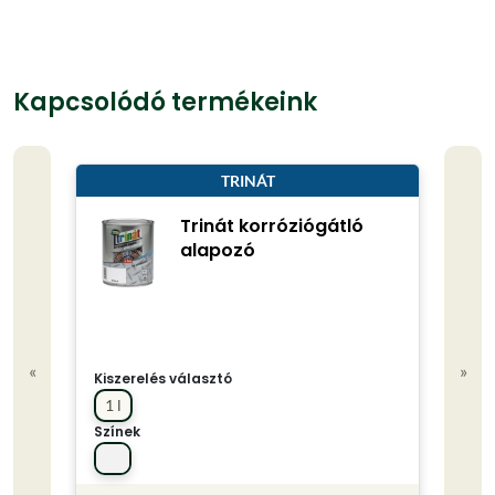
Kapcsolódó termékeink
TRINÁT
Trinát korróziógátló
alapozó
«
»
Kiszerelés választó
Kisze
1 l
0.75
Színek
Színe