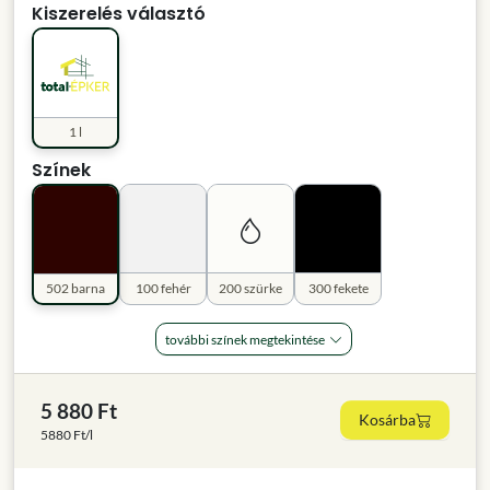
Kiszerelés választó
1 l
Színek
502 barna
100 fehér
200 szürke
300 fekete
további színek megtekintése
5 880 Ft
Kosárba
5880 Ft/l