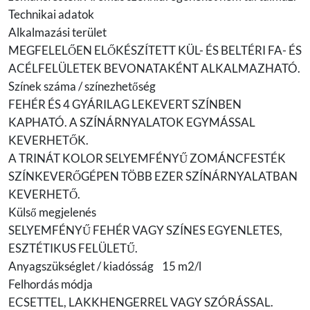
Technikai adatok
Alkalmazási terület
MEGFELELŐEN ELŐKÉSZÍTETT KÜL- ÉS BELTÉRI FA- ÉS
ACÉLFELÜLETEK BEVONATAKÉNT ALKALMAZHATÓ.
Színek száma / színezhetőség
FEHÉR ÉS 4 GYÁRILAG LEKEVERT SZÍNBEN
KAPHATÓ. A SZÍNÁRNYALATOK EGYMÁSSAL
KEVERHETŐK.
A TRINÁT KOLOR SELYEMFÉNYŰ ZOMÁNCFESTÉK
SZÍNKEVERŐGÉPEN TÖBB EZER SZÍNÁRNYALATBAN
KEVERHETŐ.
Külső megjelenés
SELYEMFÉNYŰ FEHÉR VAGY SZÍNES EGYENLETES,
ESZTÉTIKUS FELÜLETŰ.
Anyagszükséglet / kiadósság 15 m2/l
Felhordás módja
ECSETTEL, LAKKHENGERREL VAGY SZÓRÁSSAL.