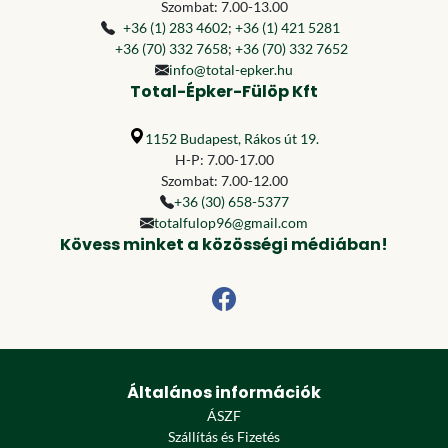
Szombat: 7.00-13.00
+36 (1) 283 4602
;
+36 (1) 421 5281
+36 (70) 332 7658
;
+36 (70) 332 7652
info@total-epker.hu
Total-Épker-Fülöp Kft
1152 Budapest, Rákos út 19.
H-P: 7.00-17.00
Szombat: 7.00-12.00
+36 (30) 658-5377
totalfulop96@gmail.com
Kövess minket a közösségi médiában!
Általános információk
ÁSZF
Szállítás és Fizetés