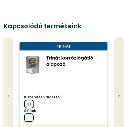
Kapcsolódó termékeink
TRINÁT
Trinát korróziógátló
alapozó
«
»
Kiszerelés választó
Kisze
1 l
0.75
Színek
Színe