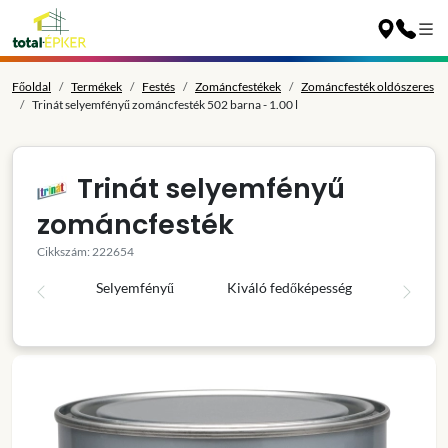
Főoldal
Termékek
Festés
Zománcfestékek
Zománcfesték oldószeres
Trinát selyemfényű zománcfesték 502 barna - 1.00 l
Trinát selyemfényű
zománcfesték
Cikkszám: 222654
Selyemfényű
Kiváló fedőképesség