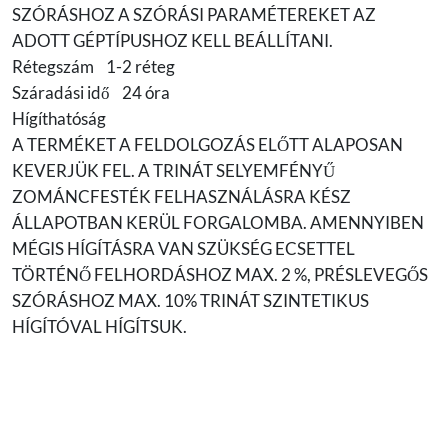
SZÓRÁSHOZ A SZÓRÁSI PARAMÉTEREKET AZ
ADOTT GÉPTÍPUSHOZ KELL BEÁLLÍTANI.
Rétegszám 1-2 réteg
Száradási idő 24 óra
Hígíthatóság
A TERMÉKET A FELDOLGOZÁS ELŐTT ALAPOSAN
KEVERJÜK FEL. A TRINÁT SELYEMFÉNYŰ
ZOMÁNCFESTÉK FELHASZNÁLÁSRA KÉSZ
ÁLLAPOTBAN KERÜL FORGALOMBA. AMENNYIBEN
MÉGIS HÍGÍTÁSRA VAN SZÜKSÉG ECSETTEL
TÖRTÉNŐ FELHORDÁSHOZ MAX. 2 %, PRÉSLEVEGŐS
SZÓRÁSHOZ MAX. 10% TRINÁT SZINTETIKUS
HÍGÍTÓVAL HÍGÍTSUK.