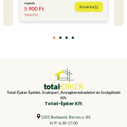
7 660 Ft
Kosárba
5 900 Ft
4 80
5900 Ft/l
6400 F
Total-Épker Építési, Szakipari, Anyagkereskedelmi és Szolgáltató
Kft.
Total-Épker Kft
1201 Budapest, Baross u. 84.
H-P: 6.30-17.00