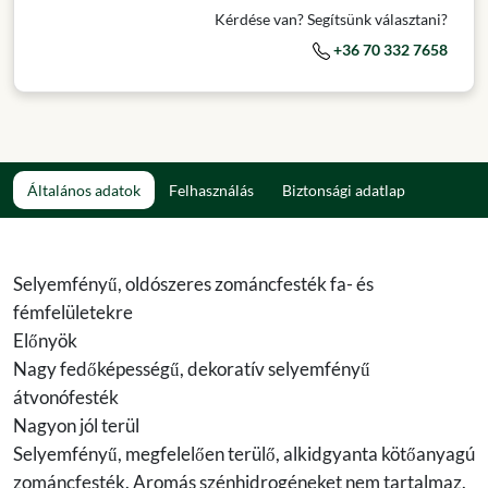
Kérdése van? Segítsünk választani?
+36 70 332 7658
Általános adatok
Felhasználás
Biztonsági adatlap
Selyemfényű, oldószeres zománcfesték fa- és
fémfelületekre
Előnyök
Nagy fedőképességű, dekoratív selyemfényű
átvonófesték
Nagyon jól terül
Selyemfényű, megfelelően terülő, alkidgyanta kötőanyagú
zománcfesték. Aromás szénhidrogéneket nem tartalmaz.