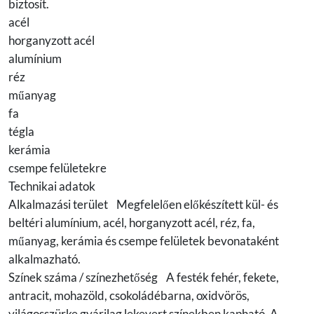
biztosít.
acél
horganyzott acél
alumínium
réz
műanyag
fa
tégla
kerámia
csempe felületekre
Technikai adatok
Alkalmazási terület Megfelelően előkészített kül- és
beltéri alumínium, acél, horganyzott acél, réz, fa,
műanyag, kerámia és csempe felületek bevonataként
alkalmazható.
Színek száma / színezhetőség A festék fehér, fekete,
antracit, mohazöld, csokoládébarna, oxidvörös,
világosszürke gyárilag lekevert színekben kapható. A