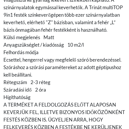
színárnyalatok egymással keverhetők. A Trinát multiTOP
9in1 festék színkeverőgépen több ezer színárnyalatban
keverhető, elérhető "Z" bázisban, valamint a fehér „L”
bázis önmagában fehér festékként is használható.
Külső megjelenés Matt
Anyagszükséglet / kiadósság 10 m2/l
Felhordás módja
Ecsettel, hengerrel vagy megfelelő szóró berendezéssel.
Szóráshoz a szórási paramétereket az adott géptípushoz
kell beállítani.
Rétegszám 2-3 réteg
Száradási idő 2 óra
Hígíthatóság
A TERMÉKET A FELDOLGOZÁS ELŐTT ALAPOSAN
KEVERJÜK FEL, ILLETVE BIZONYOS IDŐKÖZÖNKÉNT
FESTÉS KÖZBEN IS. ÜGYELJEN ARRA, HOGY
FELKEVERÉS KÖZBEN A FESTÉKBE NE KERÜLJENEK