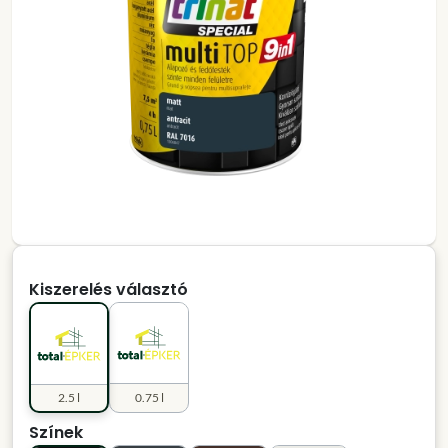
Kiszerelés választó
2.5 l
0.75 l
Színek