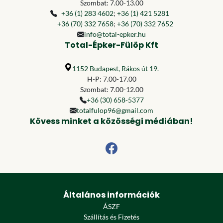
Szombat: 7.00-13.00
+36 (1) 283 4602
;
+36 (1) 421 5281
+36 (70) 332 7658
;
+36 (70) 332 7652
info@total-epker.hu
Total-Épker-Fülöp Kft
1152 Budapest, Rákos út 19.
H-P: 7.00-17.00
Szombat: 7.00-12.00
+36 (30) 658-5377
totalfulop96@gmail.com
Kövess minket a közösségi médiában!
Általános információk
ÁSZF
Szállítás és Fizetés