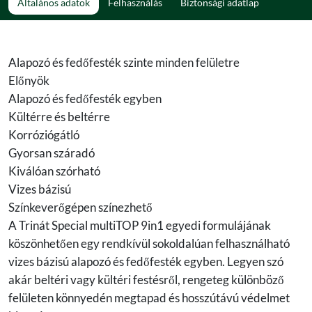
Általános adatok
Felhasználás
Biztonsági adatlap
Alapozó és fedőfesték szinte minden felületre
Előnyök
Alapozó és fedőfesték egyben
Kültérre és beltérre
Korróziógátló
Gyorsan száradó
Kiválóan szórható
Vizes bázisú
Színkeverőgépen színezhető
A Trinát Special multiTOP 9in1 egyedi formulájának
köszönhetően egy rendkívül sokoldalúan felhasználható
vizes bázisú alapozó és fedőfesték egyben. Legyen szó
akár beltéri vagy kültéri festésről, rengeteg különböző
felületen könnyedén megtapad és hosszútávú védelmet