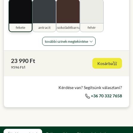
fekete
antracit
csokoládébarna
fehér
további színek megtekintése
23 990 Ft
Kosárba
9596 Ft/l
Kérdése van? Segítsünk választani?
+36 70 332 7658