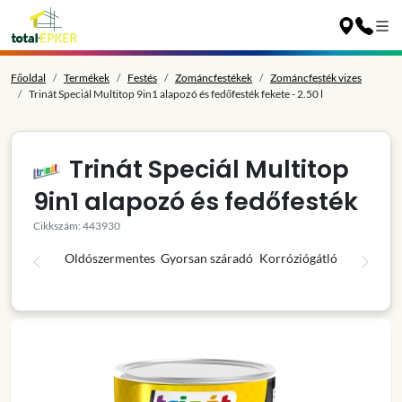
Főoldal
Termékek
Festés
Zománcfestékek
Zománcfesték vizes
Trinát Speciál Multitop 9in1 alapozó és fedőfesték fekete - 2.50 l
Trinát Speciál Multitop
9in1 alapozó és fedőfesték
Cikkszám: 443930
Oldószermentes
Gyorsan száradó
Korróziógátló