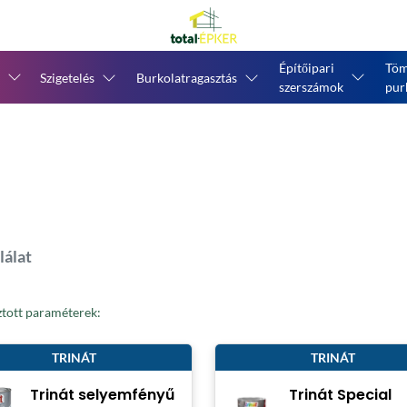
Építőipari
Töm
Szigetelés
Burkolatragasztás
szerszámok
pur
lálat
ztott paraméterek:
TRINÁT
TRINÁT
Trinát selyemfényű
Trinát Special