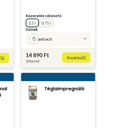
Kiszerelés választó
2.5 l
0.75 l
Színek
antracit
14 890 Ft
Kosárba
a
5956 Ft/l
nal
Téglaimpregnáló
5