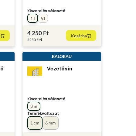
Kiszerelés választó
1 l
5 l
4 250 Ft
a
Kosárba
4250 Ft/l
BALOBAU
ző
Vezetősín
Kiszerelés választó
3 m
Termékváltozat
1 cm
6 mm