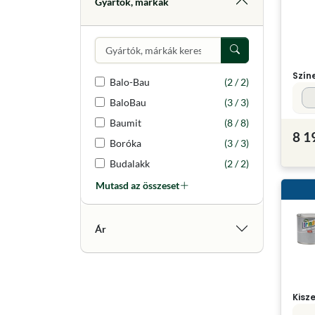
Gyártók, márkák
Szín
Balo-Bau
(2 / 2)
BaloBau
(3 / 3)
Baumit
(8 / 8)
8 1
Boróka
(3 / 3)
Budalakk
(2 / 2)
Mutasd az összeset
Ár
Kisz