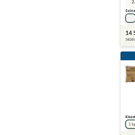
2.
Szín
14 
5828 F
Kisz
1 k