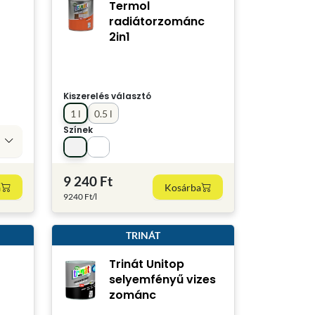
Termol
radiátorzománc
2in1
Kiszerelés választó
1 l
0.5 l
Színek
9 240 Ft
a
Kosárba
9240 Ft/l
TRINÁT
Trinát Unitop
selyemfényű vizes
zománc