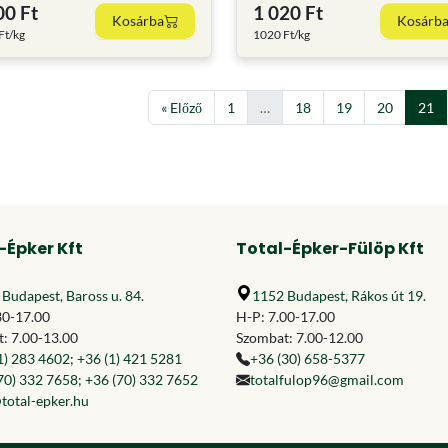
00 Ft
1 020 Ft
Kosárba
Kosárb
Ft/kg
1020 Ft/kg
« Előző
1
…
18
19
20
21
-Épker Kft
Total-Épker-Fülöp Kft
Budapest, Baross u. 84.
1152 Budapest, Rákos út 19.
30-17.00
H-P: 7.00-17.00
: 7.00-13.00
Szombat: 7.00-12.00
1) 283 4602
;
+36 (1) 421 5281
+36 (30) 658-5377
70) 332 7658
;
+36 (70) 332 7652
totalfulop96@gmail.com
total-epker.hu