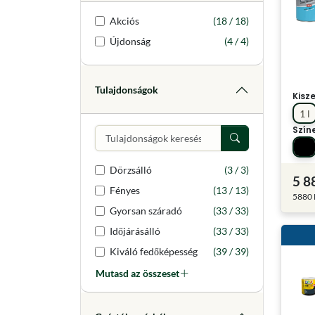
Akciós
(18 / 18)
Újdonság
(4 / 4)
Tulajdonságok
Kisz
1 l
Szín
Dörzsálló
(3 / 3)
5 8
Fényes
(13 / 13)
5880 F
Gyorsan száradó
(33 / 33)
Időjárásálló
(33 / 33)
Kiváló fedőképesség
(39 / 39)
Mutasd az összeset