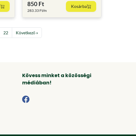
850 Ft
a
Kosárba
283.33 Ft/m
22
Következő »
Kövess minket a közösségi
médiában!