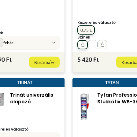
Kiszerelés választó
0.75 L
ek
Színek
fehér
90 Ft
5 420 Ft
Kosárba
Kosárb
TRINÁT
TYTAN
Trinát univerzális
Tytan Professio
alapozó
Stukkófix WB-3
erelés választó