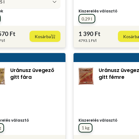
5 l
ek
Kiszerelés választó
0.29 l
570 Ft
1 390 Ft
Kosárba
Kosárb
t/l
4793.1 Ft/l
Uránusz üvegező
Uránusz üvege
gitt fára
gitt fémre
erelés választó
Kiszerelés választó
g
1 kg