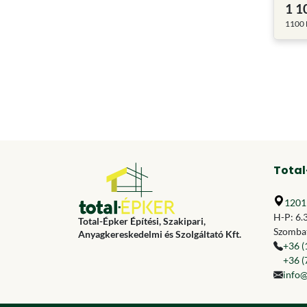
1 1
1100 
Total
1201 
H-P: 6.
Total-Épker Építési, Szakipari,
Szombat
Anyagkereskedelmi és Szolgáltató Kft.
+36 (
+36 (
info@