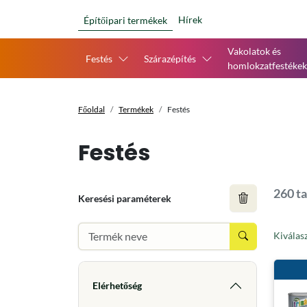
Hírek
Építőipari termékek
Vakolatok és
Festés
Szárazépítés
homlokzatfestékek
Főoldal
Termékek
Festés
Festés
260 ta
Keresési paraméterek
Kiválas
Elérhetőség