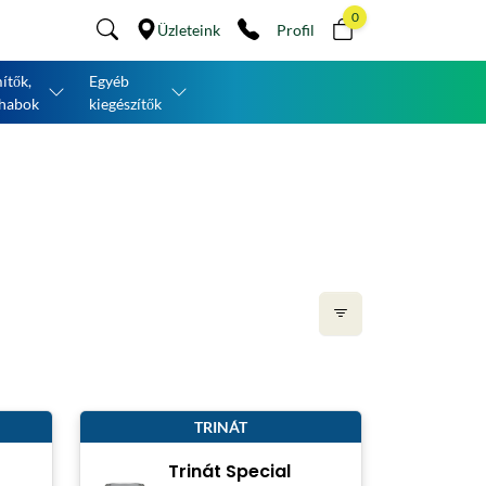
0
Üzleteink
Profil
ítők,
Egyéb
habok
kiegészítők
TRINÁT
Trinát Special