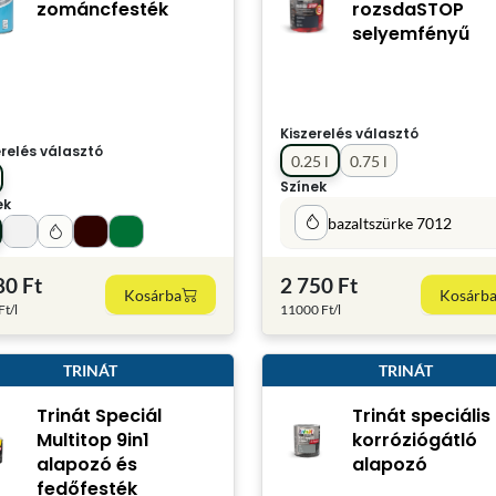
zománcfesték
rozsdaSTOP
selyemfényű
Kiszerelés választó
erelés választó
0.25 l
0.75 l
Színek
ek
bazaltszürke 7012
80 Ft
2 750 Ft
Kosárba
Kosárb
t/l
11000 Ft/l
TRINÁT
TRINÁT
Trinát Speciál
Trinát speciális
Multitop 9in1
korróziógátló
alapozó és
alapozó
fedőfesték