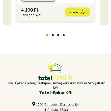
4 100 Ft
1 65
Kosárba
1708.33 Ft/m2
412.5 
Total-Épker Építési, Szakipari, Anyagkereskedelmi és Szolgáltató
Kft.
Total-Épker Kft
1201 Budapest, Baross u. 84.
H-P: 6.30-17.00