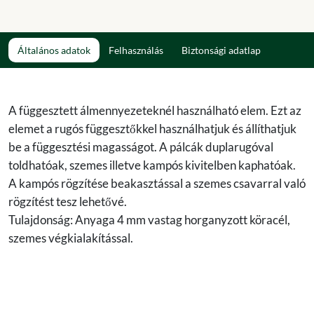
Általános adatok
Felhasználás
Biztonsági adatlap
A függesztett álmennyezeteknél használható elem. Ezt az
elemet a rugós függesztőkkel használhatjuk és állíthatjuk
be a függesztési magasságot. A pálcák duplarugóval
toldhatóak, szemes illetve kampós kivitelben kaphatóak.
A kampós rögzítése beakasztással a szemes csavarral való
rögzítést tesz lehetővé.
Tulajdonság: Anyaga 4 mm vastag horganyzott köracél,
szemes végkialakítással.