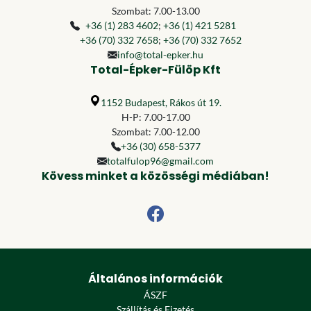
Szombat: 7.00-13.00
+36 (1) 283 4602
;
+36 (1) 421 5281
+36 (70) 332 7658
;
+36 (70) 332 7652
info@total-epker.hu
Total-Épker-Fülöp Kft
1152 Budapest, Rákos út 19.
H-P: 7.00-17.00
Szombat: 7.00-12.00
+36 (30) 658-5377
totalfulop96@gmail.com
Kövess minket a közösségi médiában!
Általános információk
ÁSZF
Szállítás és Fizetés